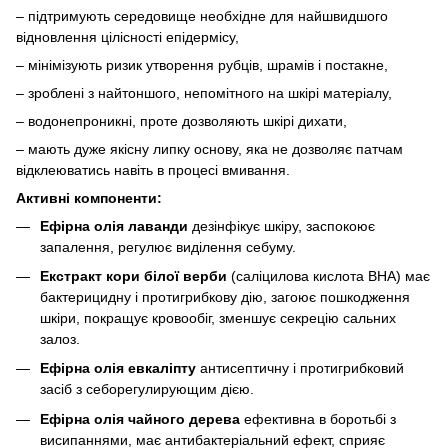
– підтримують середовище необхідне для найшвидшого
відновлення цілісності епідермісу,
– мінімізують ризик утворення рубців, шрамів і постакне,
– зроблені з найтоншого, непомітного на шкірі матеріалу,
– водонепроникні, проте дозволяють шкірі дихати,
– мають дуже якісну липку основу, яка не дозволяє патчам
відклеюватись навіть в процесі вмивання.
Активні компоненти:
Ефірна олія лаванди
дезінфікує шкіру, заспокоює
запалення, регулює виділення себуму.
Екстракт кори білої верби
(саліцилова кислота ВНА) має
бактерицидну і протигрибкову дію, загоює пошкодження
шкіри, покращує кровообіг, зменшує секрецію сальних
залоз.
Ефірна олія евкаліпту
антисептичну і протигрибковий
засіб з себорегулирующим дією.
Ефірна олія чайного дерева
ефективна в боротьбі з
висипаннями, має антибактеріальний ефект, сприяє