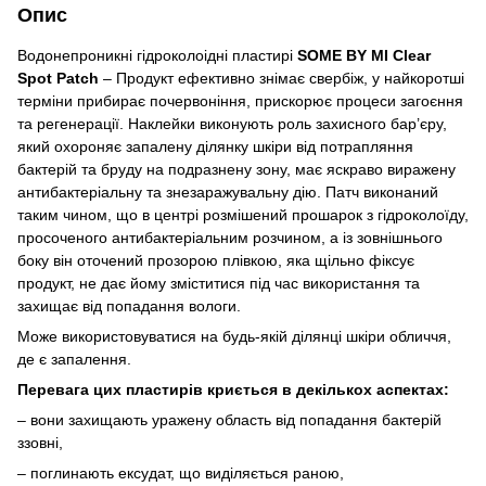
Опис
Водонепроникні гідроколоідні пластирі
SOME BY MI Clear
Spot Patch
– Продукт ефективно знімає свербіж, у найкоротші
терміни прибирає почервоніння, прискорює процеси загоєння
та регенерації. Наклейки виконують роль захисного бар’єру,
який охороняє запалену ділянку шкіри від потрапляння
бактерій та бруду на подразнену зону, має яскраво виражену
антибактеріальну та знезаражувальну дію. Патч виконаний
таким чином, що в центрі розмішений прошарок з гідроколоїду,
просоченого антибактеріальним розчином, а із зовнішнього
боку він оточений прозорою плівкою, яка щільно фіксує
продукт, не дає йому зміститися під час використання та
захищає від попадання вологи.
Може використовуватися на будь-якій ділянці шкіри обличчя,
де є запалення.
Перевага цих пластирів криється в декількох аспектах:
– вони захищають уражену область від попадання бактерій
ззовні,
– поглинають ексудат, що виділяється раною,