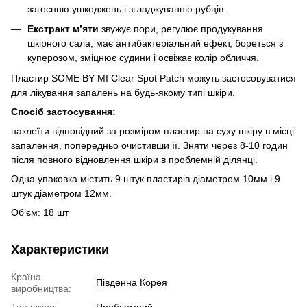
загоєнню ушкоджень і згладжуванню рубців.
Екстракт м’яти
звужує пори, регулює продукування
шкірного сала, має антибактеріальний ефект, бореться з
куперозом, зміцнює судини і освіжає колір обличчя.
Пластир SOME BY MI Clear Spot Patch можуть застосовуватися
для лікування запалень на будь-якому типі шкіри.
Спосіб застосування:
наклеїти відповідний за розміром пластир на суху шкіру в місці
запалення, попередньо очистивши її. Зняти через 8-10 годин
після повного відновлення шкіри в проблемній ділянці.
Одна упаковка містить 9 штук пластирів діаметром 10мм і 9
штук діаметром 12мм.
Об’єм: 18 шт
Характеристики
Країна
Південна Корея
виробництва:
Тип шкіри:
Проблемний