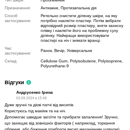
Призначення:
Антиакне, Протизапальна дія
Спосіб
Ретельно очистити ділянку шкіри, на яку
застосування:
потрібно наклеїти пластир. Потім вибрати
відповідний розмір пластиру, зняти захисну
плівку і наклеїти його на проблемну суху
ділянку. Найкраще використовувати
пластирі на ніч і знімати вранці.
Час
Ранок, Вечір, Універсальне
застосування:
Склад:
Cellulose Gum, Polyisobutene, Polyisoprene,
Polyurethane-9
Відгуки
1
Андрусенко Ірина
03.09.2024 в 15:48
Дуже зручні та дієві патчі від висипів.
Користуюсь під макіяж та на ніч.
Допомогає швидше загоїти та прибрати запалення! Зручно,
що захищає від зовнішніх факторів ( наприклад, торкання
обличчя, або бажання прибрати висип механічним шляхом)