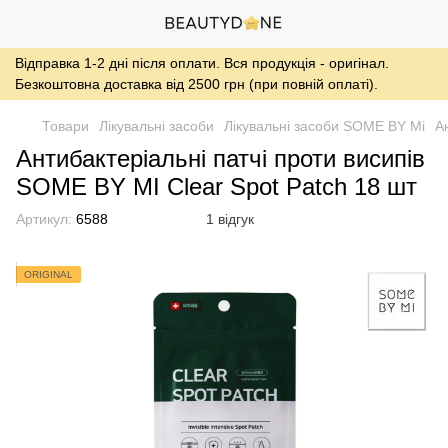
Відправка 1-2 дні після оплати. Вся продукція - оригінал.
Безкоштовна доставка від 2500 грн (при повній оплаті).
Товари
Лікувальні засоби
Лікувальні засоби SOME BY Mi
А
Антибактеріальні патчі проти висипів
SOME BY MI Clear Spot Patch 18 шт
Артикул:
6588
1 відгук
ORIGINAL