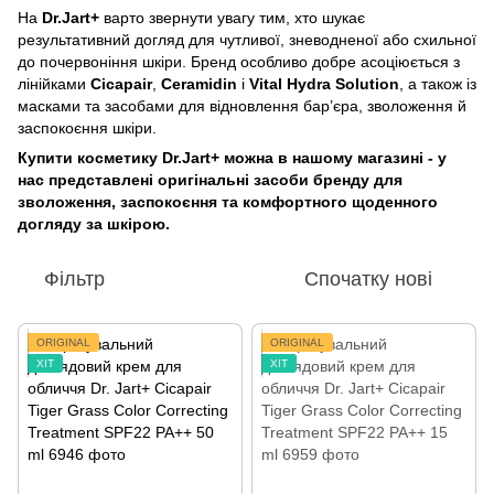
На
Dr.Jart+
варто звернути увагу тим, хто шукає
результативний догляд для чутливої, зневодненої або схильної
до почервоніння шкіри. Бренд особливо добре асоціюється з
лінійками
Cicapair
,
Ceramidin
і
Vital Hydra Solution
, а також із
масками та засобами для відновлення бар’єра, зволоження й
заспокоєння шкіри.
Купити косметику Dr.Jart+ можна в нашому магазині - у
нас представлені оригінальні засоби бренду для
зволоження, заспокоєння та комфортного щоденного
догляду за шкірою.
Фільтр
Спочатку нові
ORIGINAL
ORIGINAL
ХІТ
ХІТ