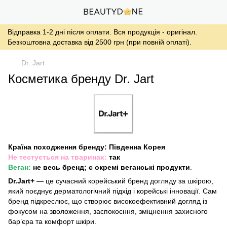
Відправка 1-2 дні після оплати. Вся продукція - оригінал.
Безкоштовна доставка від 2500 грн (при повній оплаті).
Dr. Jart
Косметика бренду Dr. Jart
Країна походження бренду: Південна Корея
Не тестується на тваринах:
так
Веган:
не весь бренд; є окремі веганські продукти
.
Dr.Jart+
— це сучасний корейський бренд догляду за шкірою,
який поєднує дерматологічний підхід і корейські інновації. Сам
бренд підкреслює, що створює високоефективний догляд із
фокусом на зволоження, заспокоєння, зміцнення захисного
бар’єра та комфорт шкіри.