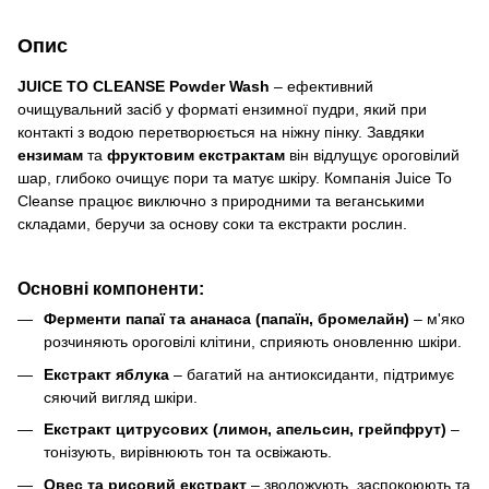
Опис
JUICE TO CLEANSE Powder Wash
– ефективний
очищувальний засіб у форматі ензимної пудри, який при
контакті з водою перетворюється на ніжну пінку. Завдяки
ензимам
та
фруктовим екстрактам
він відлущує ороговілий
шар, глибоко очищує пори та матує шкіру. Компанія Juice To
Cleanse працює виключно з природними та веганськими
складами, беручи за основу соки та екстракти рослин.
Основні компоненти:
Ферменти папаї та ананаса (папаїн, бромелайн)
– м'яко
розчиняють ороговілі клітини, сприяють оновленню шкіри.
Екстракт яблука
– багатий на антиоксиданти, підтримує
сяючий вигляд шкіри.
Екстракт цитрусових (лимон, апельсин, грейпфрут)
–
тонізують, вирівнюють тон та освіжають.
Овес та рисовий екстракт
– зволожують, заспокоюють та