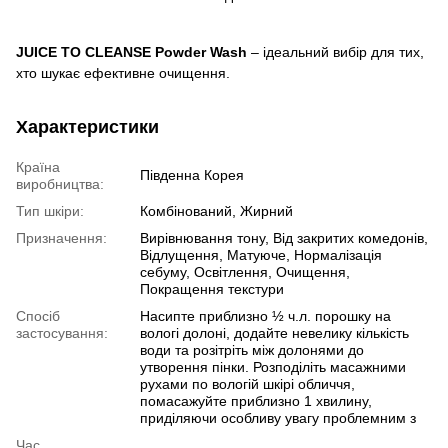
JUICE TO CLEANSE Powder Wash
– ідеальний вибір для тих,
хто шукає ефективне очищення.
Характеристики
Країна
Південна Корея
виробництва:
Тип шкіри:
Комбінований, Жирний
Призначення:
Вирівнювання тону, Від закритих комедонів,
Відлущення, Матуюче, Нормалізація
себуму, Освітлення, Очищення,
Покращення текстури
Спосіб
Насипте приблизно ½ ч.л. порошку на
застосування:
вологі долоні, додайте невелику кількість
води та розітріть між долонями до
утворення пінки. Розподіліть масажними
рухами по вологій шкірі обличчя,
помасажуйте приблизно 1 хвилину,
приділяючи особливу увагу проблемним з
Час