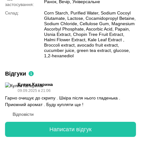
Ранок, Вечір, Універсальне
застосування:
Склад:
Corn Starch, Purified Water, Sodium Cocoyl
Glutamate, Lactose, Cocamidopropyl Betaine,
Sodium Chloride, Cellulose Gum, Magnesium
Ascorbyl Phosphate, Ascorbic Acid, Papain,
Usnia Extract, Chopin Tree Fruit Extract,
Halmi Flower Extract, Kale Leaf Extract ,
Broccoli extract, avocado fruit extract,
cucumber juice, green tea extract, glucose,
1,2-hexanediol
Відгуки
1
Кулик Катерина
09.09.2025 в 21:06
Гарно очищує до скрипу . Шкіра після нього гладенька .
Приємний аромат . Буду купляти ще !
Відповісти
Написати відгук