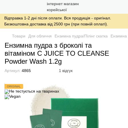
Відправка 1-2 дні після оплати. Вся продукція - оригінал.
Безкоштовна доставка від 2500 грн (при повній оплаті).
Товари
Для обличчя
Ензимна пудра/Пілінг скатка
Ензимна 
Ензимна пудра з броколі та
вітаміном С JUICE TO CLEANSE
Powder Wash 1.2g
Артикул:
4865
1 відгук
ORIGINAL