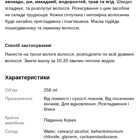
авокадо, ши, макадамії, водоростей, трав та ягід
. Швидко
згладжує, та розплутує волосся. Розчісування з цим засобом
не складе труднощів. Кожна сплутана і непокірна волосинка
буде негайно пригладжена і пом’якшена. Маска підійде
пошкодженому та ламкому волоссю.
Спосіб застосування
Нанести на трохи вологе волосся, розподілити по всій довжині
волосся. Змити маску за 10-20 хвилин теплою водою.
Характеристики
Об'єм:
258 ml
Призначення:
Від ломкості і сухості локонів, Від посичених
кінчиків, Для відновлення, Розгладження і
блиск
Країна
Південна Корея
виробник
Склад
Water, cetearyl alcohol, behentrimonium
chloride, glycerin, cyclopentasiloxane,