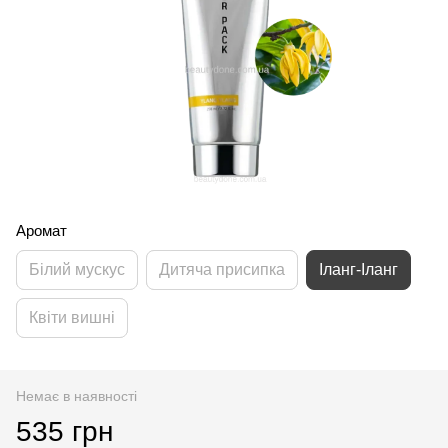
Аромат
Білий мускус
Дитяча присипка
Іланг-Іланг
Квіти вишні
Немає в наявності
535 грн