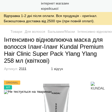
Відправка 1-2 дні після оплати. Вся продукція - оригінал.
Безкоштовна доставка від 2500 грн (при повній оплаті).
Товари
Для волосся
Бальзами/Маски
Інтенсивно відновлюю
Інтенсивно відновлююча маска для
волосся Іланг-Іланг Kundal Premium
Hair Clinic Super Pack Ylang Ylang
258 мл (квіткові)
Артикул:
2111
1 відгук
ORIGINAL
ХІТ