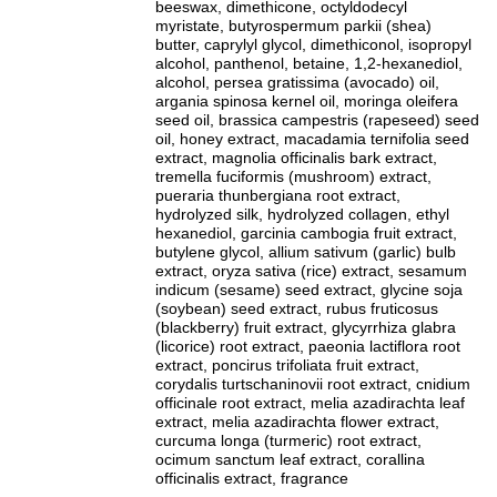
beeswax, dimethicone, octyldodecyl
myristate, butyrospermum parkii (shea)
butter, caprylyl glycol, dimethiconol, isopropyl
alcohol, panthenol, betaine, 1,2-hexanediol,
alcohol, persea gratissima (avocado) oil,
argania spinosa kernel oil, moringa oleifera
seed oil, brassica campestris (rapeseed) seed
oil, honey extract, macadamia ternifolia seed
extract, magnolia officinalis bark extract,
tremella fuciformis (mushroom) extract,
pueraria thunbergiana root extract,
hydrolyzed silk, hydrolyzed collagen, ethyl
hexanediol, garcinia cambogia fruit extract,
butylene glycol, allium sativum (garlic) bulb
extract, oryza sativa (rice) extract, sesamum
indicum (sesame) seed extract, glycine soja
(soybean) seed extract, rubus fruticosus
(blackberry) fruit extract, glycyrrhiza glabra
(licorice) root extract, paeonia lactiflora root
extract, poncirus trifoliata fruit extract,
corydalis turtschaninovii root extract, cnidium
officinale root extract, melia azadirachta leaf
extract, melia azadirachta flower extract,
curcuma longa (turmeric) root extract,
ocimum sanctum leaf extract, corallina
officinalis extract, fragrance