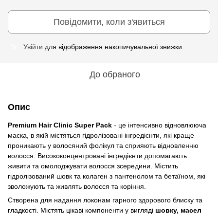
Повідомити, коли з'явиться
Увійти
для відображення накопичувальної знижки
%
До обраного
Опис
Premium Hair Clinic Super Pack
- це інтенсивно відновлююча
маска, в якій містяться гідролізовані інгредієнти, які краще
проникають у волосяний фолікул та сприяють відновленню
волосся. Висококонцентровані інгредієнти допомагають
живити та омолоджувати волосся зсередини. Містить
гідролізований шовк та колаген з пантенолом та бетаїном, які
зволожують та живлять волосся та коріння.
Створена для надання локонам гарного здорового блиску та
гладкості. Містять цікаві компоненти у вигляді
шовку, масел