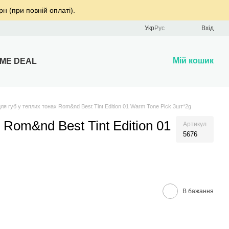
рн (при повній оплаті).
Укр
Рус
Вхід
Мій кошик
IME DEAL
 для губ у теплих тонах Rom&nd Best Tint Edition 01 Warm Tone Pick 3шт*2g
 Rom&nd Best Tint Edition 01
Артикул
5676
В бажання