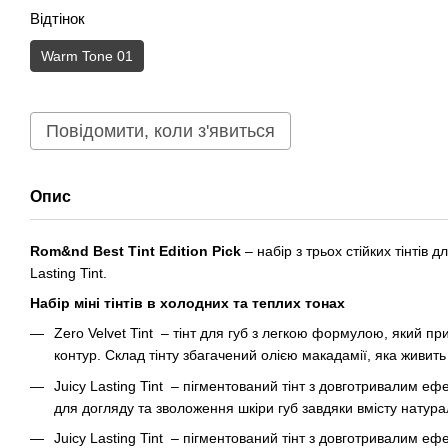
Відтінок
Warm Tone 01
Повідомити, коли з'явиться
Опис
Rom&nd Best Tint Edition Pick
– набір з трьох стійких тінтів для
Lasting Tint.
Набір міні тінтів в холодних та теплих тонах
Zero Velvet Tint – тінт для губ з легкою формулою, який п
контур. Склад тінту збагачений олією макадамії, яка живить
Juicy Lasting Tint – пігментований тінт з довготривалим 
для догляду та зволоження шкіри губ завдяки вмісту натура
Juicy Lasting Tint – пігментований тінт з довготривалим 