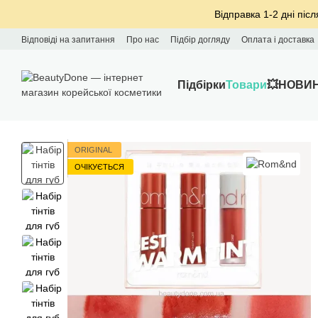
Перейти до основного контенту
Відправка 1-2 дні післ
Відповіді на запитання
Про нас
Підбір догляду
Оплата і доставка
Підбірки
Товари
💥НОВИ
ORIGINAL
ОЧІКУЄТЬСЯ