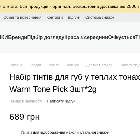
я оплати. Вся продукція - оригінал. Безкоштовна доставка від 2500 г
Обмін та повернення
Контакти
Відгуки
Система знижок
НКИ
Бренди
Підбір догляду
Краса з середини
Очікується
T
Головна
Товари
Макіяж
Для губ
Для губ Rom&nd
Набір тінтів
Набір тінтів для губ у теплих тонах
Warm Tone Pick 3шт*2g
Немає в наявності
Написати відгук
689 грн
%
Увійти
для відображення накопичувальної знижки