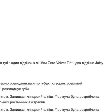
 губ : один відтінок з лінійки Zero Velvet Tint і два відтінки Juicy
риємно розподіляється по губах і створює розмитий
 і розгладжує губи.
ефектом. Залишає глянцевий фініш. Формула була розроблена
льних рослинних екстрактів.
ефектом. Залишає глянцевий фініш. Формула була розроблена