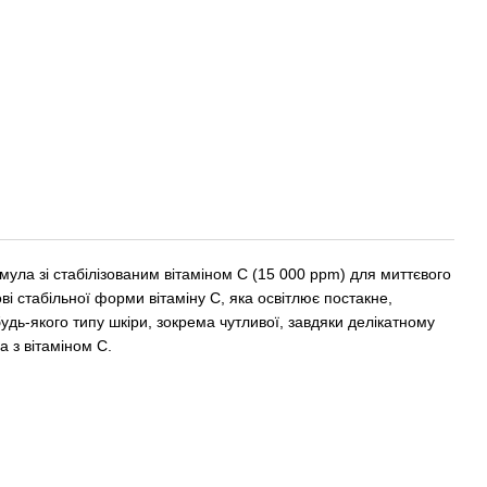
ула зі стабілізованим вітаміном C (15 000 ppm) для миттєвого
і стабільної форми вітаміну С, яка освітлює постакне,
удь-якого типу шкіри, зокрема чутливої, завдяки делікатному
а з вітаміном С.