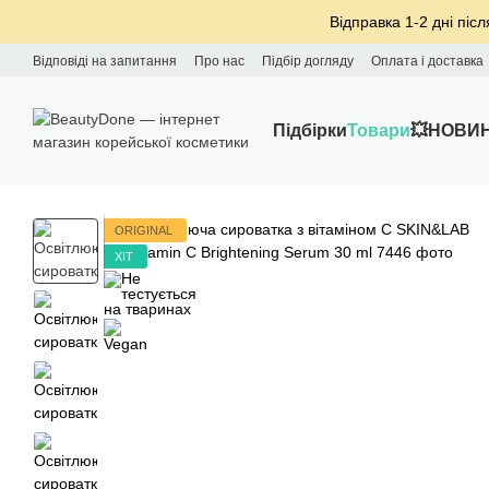
Перейти до основного контенту
Відправка 1-2 дні післ
Відповіді на запитання
Про нас
Підбір догляду
Оплата і доставка
Підбірки
Товари
💥НОВИ
ORIGINAL
ХІТ