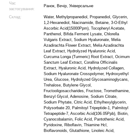
Час
Ранок, Вечір, Універсальне
застосування:
Склад:
Water, Methylpropanediol, Propanediol, Glycerin,
1,2-Hexanediol, Niacinamide, Betaine, 3-O-Ethyl
Ascorbic Acid(15000Ppm), Tocopheryl Acetate,
Panthenol, Bifida Ferment Lysate, Chlorella
Vulgaris Extract, Sodium Hyaluronate, Melia
Azadirachta Flower Extract, Melia Azadirachta
Leaf Extract, Hydrolyzed Hyaluronic Acid,
Curcuma Longa (Turmeric) Root Extract, Ocimum
Sanctum Leaf Extract, Corallina Officinalis
Extract, Hyaluronic Acid, Hydrolyzed Collagen,
Sodium Hyaluronate Crosspolymer, Hydroxyethyl
Urea, Glucose, Hydrolyzed Glycosaminoglycans,
Trehalose, Butylene Glycol,
Fructooligosaccharides, Fructose, Tromethamine,
Benzyl Glycol, Adenosine, Sodium Citrate,
Sodium Phytate, Citric Acid, Ethylhexylglycerin,
Polysorbate 20, Palmitoyl Tripeptide-1, Palmitoyl
Tetrapeptide-7, Ascorbic Acid(106.05Ppb), Biotin,
Cyanocobalamin, Folic Acid, Pantothenic Acid,
Pyridoxine, Riboflavin, Thiamine Hcl,
Bioflavonoids, Glutathione, Linoleic Acid,