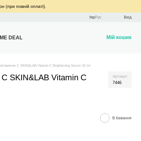
рн (при повній оплаті).
Укр
Рус
Вхід
Мій кошик
IME DEAL
вітаміном C SKIN&LAB Vitamin C Brightening Serum 30 ml
м C SKIN&LAB Vitamin C
Артикул
7446
В бажання