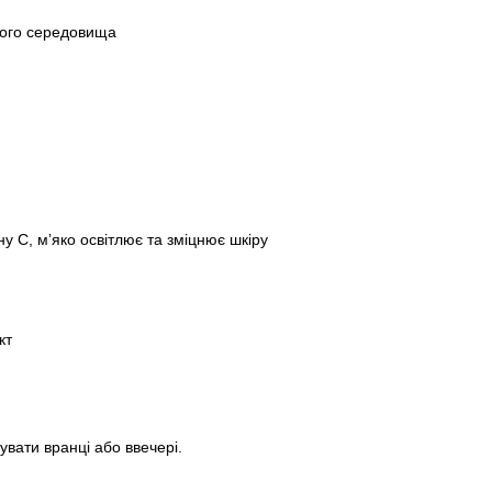
ього середовища
у С, мʼяко освітлює та зміцнює шкіру
кт
увати вранці або ввечері.