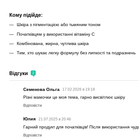
Кому підійде:
Шкіра з пігментацією або тьмяним тоном
Початківцям у використанні вітаміну С
Комбінована, жирна, чутлива шкіра
Тим, хто шукає легку формулу без липкості та подразнень
Відгуки
2
Семенова Ольга
17.02.2026 в 19:18
Різні мамочки це моя тема, гарно висвітлює шкіру
Відповісти
Юлия
21.07.2025 в 20:46
Гарний продукт для початківців! Після використання чуд
Відповісти