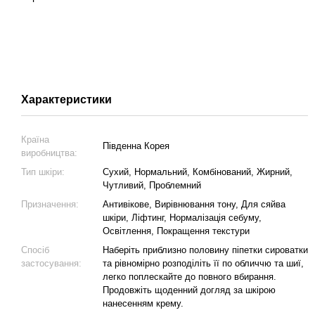
Характеристики
Країна
Південна Корея
виробництва:
Тип шкіри:
Сухий, Нормальний, Комбінований, Жирний,
Чутливий, Проблемний
Призначення:
Антивікове, Вирівнювання тону, Для сяйва
шкіри, Ліфтинг, Нормалізація себуму,
Освітлення, Покращення текстури
Спосіб
Наберіть приблизно половину піпетки сироватки
застосування:
та рівномірно розподіліть її по обличчю та шиї,
легко поплескайте до повного вбирання.
Продовжіть щоденний догляд за шкірою
нанесенням крему.