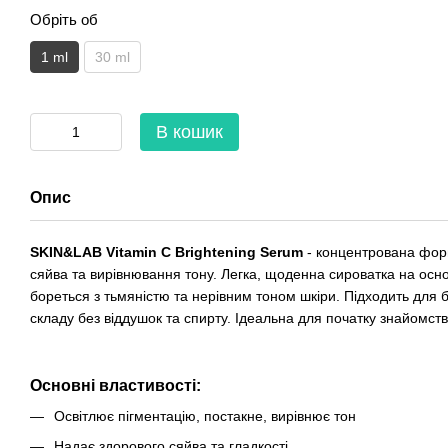
Обріть об
1 ml
30 ml
В кошик
Опис
SKIN&LAB Vitamin C Brightening Serum
- концентрована форм
сяйва та вирівнювання тону. Легка, щоденна сироватка на основ
бореться з тьмяністю та нерівним тоном шкіри. Підходить для б
складу без віддушок та спирту. Ідеальна для початку знайомств
Основні властивості:
Освітлює пігментацію, постакне, вирівнює тон
Надає здорового сяйва та гладкості