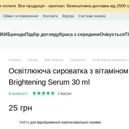
я оплати. Вся продукція - оригінал. Безкоштовна доставка від 2500 г
Обмін та повернення
Контакти
Відгуки
Система знижок
НКИ
Бренди
Підбір догляду
Краса з середини
Очікується
T
Головна
Товари
Для обличчя
Сироватки
Освітлююча сироватка з 
Освітлююча сироватка з вітаміно
Brightening Serum 30 ml
В наявності
2 відгуки
25 грн
%
Увійти
для відображення накопичувальної знижки