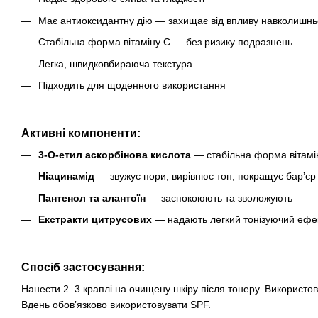
Має антиоксидантну дію — захищає від впливу навколишн
Стабільна форма вітаміну С — без ризику подразнень
Легка, швидковбираюча текстура
Підходить для щоденного використання
Активні компоненти:
3-О-етил аскорбінова кислота
— стабільна форма вітамін
Ніацинамід
— звужує пори, вирівнює тон, покращує барʼєр
Пантенол та алантоїн
— заспокоюють та зволожують
Екстракти цитрусових
— надають легкий тонізуючий ефе
Спосіб застосування:
Нанести 2–3 краплі на очищену шкіру після тонеру. Використов
Вдень обовʼязково використовувати SPF.