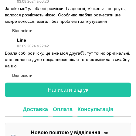
03.09.2024 в 00:20
Janeke мої улюблені розчіски. Гладенькі, м'якенькі, не рвуть,
волосся розчісують ніжно. Особливо люблю розчесати ще
мокре волосся, взагалі без проблем і заплутування
Відповісти
Lina
02.09.2024 в 22:42
Брала собі розчіску, це вже моя друга😏, тут точно оригінальні,
стан волосся дуже покращився після того як змінила звичайну
на цю
Відповісти
Написати відгук
Доставка
Оплата
Консультація
Новою поштою у відділення
- за