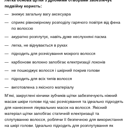
подвійну користь:
знижує загальну вагу аксесуара
сприяє рівномірному розподілу гарячого повітря від фена
по волоссю
акуратно розплутує, навіть дуже неслухняні пасма
легка, не відчувається в руках
підходить для розчісування мокрого волосся
карбонове волокно запобігає електризації локонів
не пошкоджує волосся і шкірний покрив голови
підходить для всіх типів волосся
виготовлена з якісного матеріалу
М’які, закруглені кінчики зубчиків щітки забезпечують ніжний
масаж шкіри голови під час розчісування та ідеально підходять
для нанесення лікувальних масок на волосся. Якісний
матеріал щітки запобігає статичній електризації та
сплутуванню волосся, роблячи її безпечною для використання
на шкірі голови. Ідеально підходить для розплутування як