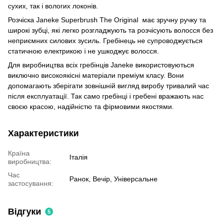
сухих, так і вологих локонів.
Розчіска Janeke Superbrush The Original має зручну ручку та
широкі зубці, які легко розгладжують та розчісують волосся без
неприємних силових зусиль. Гребінець не супроводжується
статичною електрикою і не ушкоджує волосся.
Для виробництва всіх гребінців Janeke використовуються
виключно високоякісні матеріали преміум класу. Вони
допомагають зберігати зовнішній вигляд виробу тривалий час
після експлуатації. Так само гребінці і гребені вражають нас
своєю красою, надійністю та фірмовими якостями.
Характеристики
Країна
Італія
виробництва:
Час
Ранок, Вечір, Універсальне
застосування:
Відгуки
5