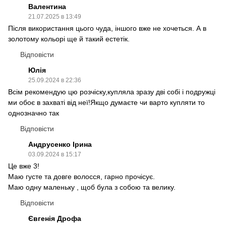
Валентина
21.07.2025 в 13:49
Після використання цього чуда, іншого вже не хочеться. А в
золотому кольорі ще й такий естетік.
Відповісти
Юлія
25.09.2024 в 22:36
Всім рекомендую цю розчіску,купляла зразу дві собі і подружці
ми обоє в захваті від неї!Якщо думаєте чи варто купляти то
однозначно так
Відповісти
Андрусенко Ірина
03.09.2024 в 15:17
Це вже 3!
Маю густе та довге волосся, гарно прочісує.
Маю одну маленьку , щоб була з собою та велику.
Відповісти
Євгенія Дрофа