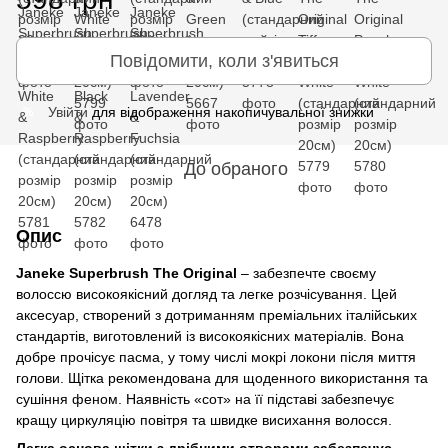
Повідомити, коли з'явиться
Увійти
для відображення накопичувальної знижки
%
До обраного
Опис
Janeke Superbrush The Original
– забезпечте своєму
волоссю високоякісний догляд та легке розчісування. Цей
аксесуар, створений з дотриманням преміальних італійських
стандартів, виготовлений із високоякісних матеріалів. Вона
добре прочісує пасма, у тому числі мокрі локони після миття
голови. Щітка рекомендована для щоденного використання та
сушіння феном. Наявність «сот» на її підставі забезпечує
кращу циркуляцію повітря та швидке висихання волосся.
Легка основа щітки з дрібними отворами забезпечує