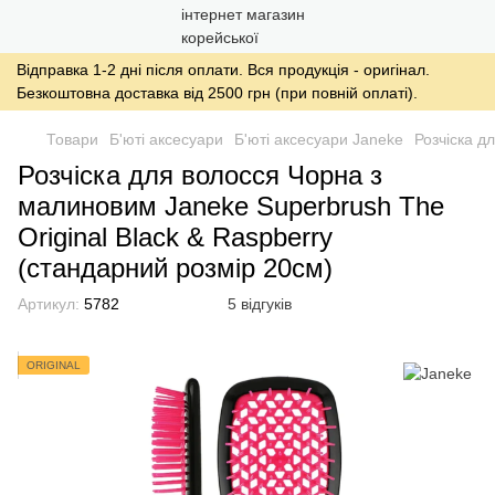
Відправка 1-2 дні після оплати. Вся продукція - оригінал.
Безкоштовна доставка від 2500 грн (при повній оплаті).
Товари
Б'юті аксесуари
Б'юті аксесуари Janeke
Розчіска д
Розчіска для волосся Чорна з
малиновим Janeke Superbrush The
Original Black & Raspberry
(стандарний розмір 20см)
Артикул:
5782
5 відгуків
ORIGINAL