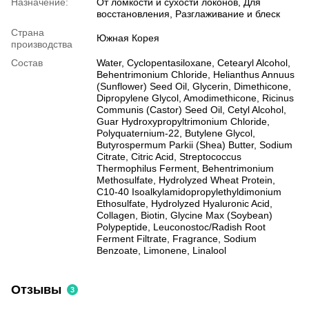
Назначение:
От ломкости и сухости локонов, Для
восстановления, Разглаживание и блеск
Страна
Южная Корея
производства
Состав
Water, Cyclopentasiloxane, Cetearyl Alcohol,
Behentrimonium Chloride, Helianthus Annuus
(Sunflower) Seed Oil, Glycerin, Dimethicone,
Dipropylene Glycol, Amodimethicone, Ricinus
Communis (Castor) Seed Oil, Cetyl Alcohol,
Guar Hydroxypropyltrimonium Chloride,
Polyquaternium-22, Butylene Glycol,
Butyrospermum Parkii (Shea) Butter, Sodium
Citrate, Citric Acid, Streptococcus
Thermophilus Ferment, Behentrimonium
Methosulfate, Hydrolyzed Wheat Protein,
C10-40 Isoalkylamidopropylethyldimonium
Ethosulfate, Hydrolyzed Hyaluronic Acid,
Collagen, Biotin, Glycine Max (Soybean)
Polypeptide, Leuconostoc/Radish Root
Ferment Filtrate, Fragrance, Sodium
Benzoate, Limonene, Linalool
Отзывы
3