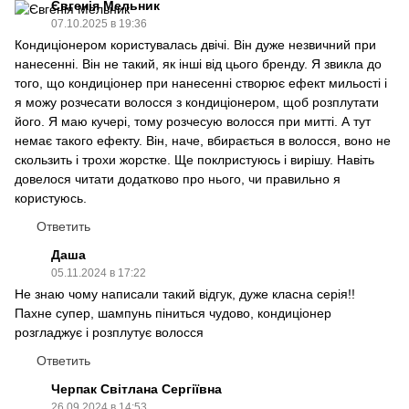
Євгенія Мельник
07.10.2025 в 19:36
Кондиціонером користувалась двічі. Він дуже незвичний при
нанесенні. Він не такий, як інші від цього бренду. Я звикла до
того, що кондиціонер при нанесенні створює ефект мильості і
я можу розчесати волосся з кондиціонером, щоб розплутати
його. Я маю кучері, тому розчесую волосся при митті. А тут
немає такого ефекту. Він, наче, вбирається в волосся, воно не
скользить і трохи жорстке. Ще поклристуюсь і вирішу. Навіть
довелося читати додатково про нього, чи правильно я
користуюсь.
Ответить
Даша
05.11.2024 в 17:22
Не знаю чому написали такий відгук, дуже класна серія!!
Пахне супер, шампунь піниться чудово, кондиціонер
розгладжує і розплутує волосся
Ответить
Черпак Світлана Сергіївна
26.09.2024 в 14:53