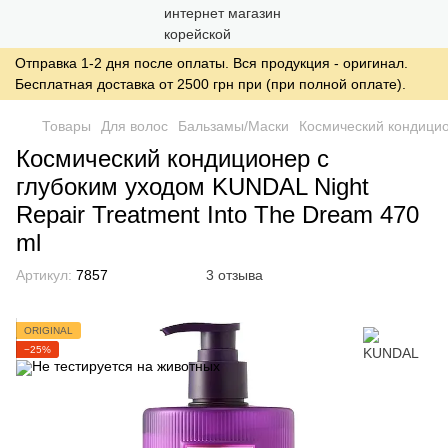
Отправка 1-2 дня после оплаты. Вся продукция - оригинал.
Бесплатная доставка от 2500 грн при (при полной оплате).
Товары
Для волос
Бальзамы/Маски
Космический кондицио
Космический кондиционер с
глубоким уходом KUNDAL Night
Repair Treatment Into The Dream 470
ml
Артикул:
7857
3 отзыва
ORIGINAL
−25%