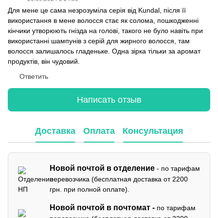
Для мене це сама незрозуміла серія від Kundal, після її
використання в мене волосся стає як солома, пошкодженні
кінчики утворюють гнізда на голові, такого не було навіть при
використанні шампунів з серій для жирного волосся, там
волосся залишалось гладеньке. Одна зірка тільки за аромат
продуктів, він чудовий.
Ответить
Написать отзыв
Доставка
Оплата
Консультация
Новой почтой в отделение
- по тарифам
перевозчика (бесплатная доставка от 2200
грн. при полной оплате).
Новой почтой в почтомат -
по тарифам