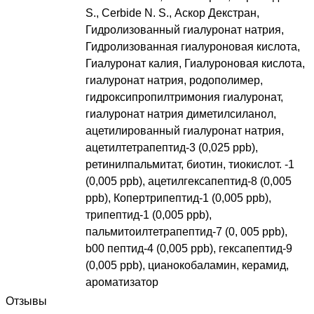
S., Cerbide N. S., Аскор Декстран,
Гидролизованный гиалуронат натрия,
Гидролизованная гиалуроновая кислота,
Гиалуронат калия, Гиалуроновая кислота,
гиалуронат натрия, родополимер,
гидроксипропилтримония гиалуронат,
гиалуронат натрия диметилсиланол,
ацетилированный гиалуронат натрия,
ацетилтетрапептид-3 (0,025 ppb),
ретинилпальмитат, биотин, тиокислот. -1
(0,005 ppb), ацетилгексапептид-8 (0,005
ppb), Копертрипептид-1 (0,005 ppb),
трипептид-1 (0,005 ppb),
пальмитоилтетрапептид-7 (0, 005 ppb),
b00 пептид-4 (0,005 ppb), гексапептид-9
(0,005 ppb), цианокобаламин, керамид,
ароматизатор
Отзывы