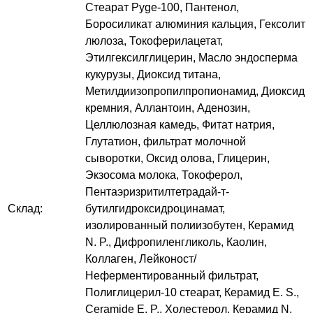
Стеарат Pyge-100, Пантенол,
Боросиликат алюминия кальция, Гексолит
люлоза, Токоферилацетат,
Этилгексилглицерин, Масло эндосперма
кукурузы, Диоксид титана,
Метилдиизопропилпропионамид, Диоксид
кремния, Аллантоин, Аденозин,
Целлюлозная камедь, Фитат натрия,
Глутатион, фильтрат молочной
сыворотки, Оксид олова, Глицерин,
Экзосома молока, Токоферол,
Пентаэризритилтетрадай-т-
Склад:
бутилгидроксидроцинамат,
изолированный полиизобутен, Керамид
N. P., Дифропиленгликоль, Каолин,
Коллаген, Лейконост/
Неферментированный фильтрат,
Полиглицерил-10 стеарат, Керамид E. S.,
Ceramide E. P., Холестерол, Керамид N.