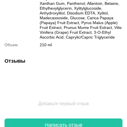
Xanthan Gum, Panthenol, Allantoin, Betaine,
Ethylhexylglycerin, Xylitylglucoside,
Anhydroxylitol, Disodium EDTA, Xylitol,
Madecassoside, Glucose, Carica Papaya
(Papaya) Fruit Extract, Pyrus Malus (Apple)
Fruit Extract, Prunus Mume Fruit Extract, Vitis
Vinifera (Grape) Fruit Extract, 3-O-Ethyl
Ascorbic Acid, Caprylic/Capric Triglyceride
Объем:
210 ml
Отзывы
Добавьте первый отзыв
Написать отзыв