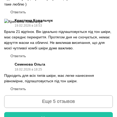
таке люблю )
Ответить
Кристина Ковальчук
19.02.2026 в 18:53
Брала 21 відтінок. Він ідеально підлаштовується під тон шкіри,
має середнє перекриття. Протягом дня не схочується, немає
відчуття маски на обличчі. Не викликав висипання, що для
моєї чутливої комбі шкіри дуже важливо.
Ответить
Семенова Ольга
18.02.2026 в 18:25
Підходить для всіх типів шкіри, має легке нанесення
рівномірне, підлаштовується під тон шкіри.
Ответить
Еще 5 отзывов