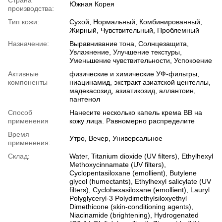
Южная Корея
производства:
Тип кожи:
Сухой, Нормальный, Комбинированный,
Жирный, Чувствительный, Проблемный
Назначение:
Выравнивание тона, Солнцезащита,
Увлажнение, Улучшение текстуры,
Уменьшение чувствительности, Успокоение
Активные
физические и химические УФ-фильтры,
компоненты
ниацинамид, экстракт азиатской центеллы,
мадекасозид, азиатикозид, аллантоин,
пантенол
Способ
Нанесите несколько капель крема BB на
применения
кожу лица. Равномерно распределите
Время
Утро, Вечер, Универсальное
применения:
Склад:
Water, Titanium dioxide (UV filters), Ethylhexyl
Methoxycinnamate (UV filters),
Cyclopentasiloxane (emollient), Butylene
glycol (humectants), Ethylhexyl salicylate (UV
filters), Cyclohexasiloxane (emollient), Lauryl
Polyglyceryl-3 Polydimethylsiloxyethyl
Dimethicone (skin-conditioning agents),
Niacinamide (brightening), Hydrogenated