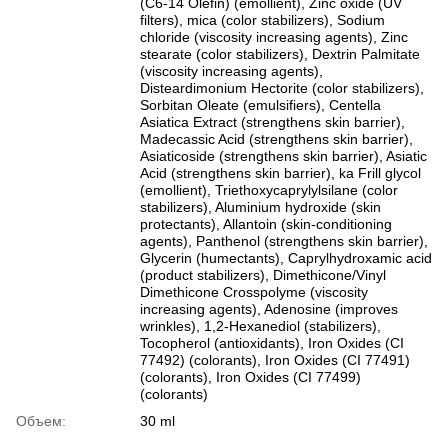
(C6-14 Olefin) (emollient), Zinc oxide (UV
filters), mica (color stabilizers), Sodium
chloride (viscosity increasing agents), Zinc
stearate (color stabilizers), Dextrin Palmitate
(viscosity increasing agents),
Disteardimonium Hectorite (color stabilizers),
Sorbitan Oleate (emulsifiers), Centella
Asiatica Extract (strengthens skin barrier),
Madecassic Acid (strengthens skin barrier),
Asiaticoside (strengthens skin barrier), Asiatic
Acid (strengthens skin barrier), ka Frill glycol
(emollient), Triethoxycaprylylsilane (color
stabilizers), Aluminium hydroxide (skin
protectants), Allantoin (skin-conditioning
agents), Panthenol (strengthens skin barrier),
Glycerin (humectants), Caprylhydroxamic acid
(product stabilizers), Dimethicone/Vinyl
Dimethicone Crosspolyme (viscosity
increasing agents), Adenosine (improves
wrinkles), 1,2-Hexanediol (stabilizers),
Tocopherol (antioxidants), Iron Oxides (CI
77492) (colorants), Iron Oxides (CI 77491)
(colorants), Iron Oxides (CI 77499)
(colorants)
Объем:
30 ml