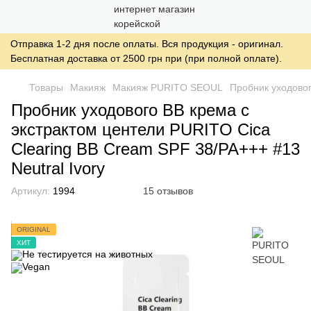
Отправка 1-2 дня после оплаты. Вся продукция - оригинал.
Бесплатная доставка от 2500 грн при (при полной оплате).
Товары
Макияж
Макияж PURITO SEOUL
Пробник уходовог
Пробник уходового ВВ крема с
экстрактом центели PURITO Cica
Clearing BB Cream SPF 38/PA+++ #13
Neutral Ivory
Артикул:
1994
15 отзывов
ORIGINAL
ХИТ