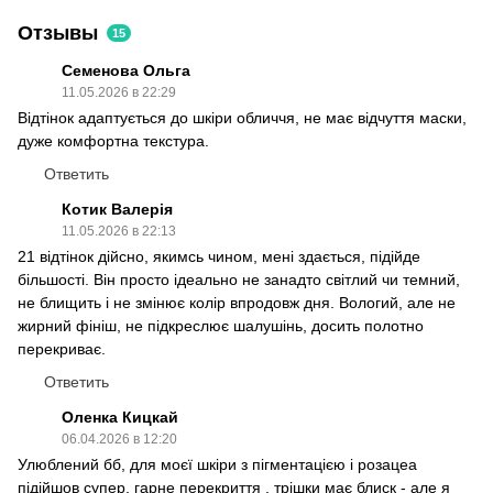
Отзывы
15
Семенова Ольга
11.05.2026 в 22:29
Відтінок адаптується до шкіри обличчя, не має відчуття маски,
дуже комфортна текстура.
Ответить
Котик Валерія
11.05.2026 в 22:13
21 відтінок дійсно, якимсь чином, мені здається, підійде
більшості. Він просто ідеально не занадто світлий чи темний,
не блищить і не змінює колір впродовж дня. Вологий, але не
жирний фініш, не підкреслює шалушінь, досить полотно
перекриває.
Ответить
Оленка Кицкай
06.04.2026 в 12:20
Улюблений бб, для моєї шкіри з пігментацією і розацеа
підійшов супер, гарне перекриття , трішки має блиск - але я