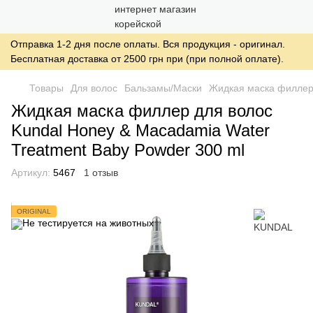
Отправка 1-2 дня после оплаты. Вся продукция - оригинал.
Бесплатная доставка от 2500 грн при (при полной оплате).
Товары
Для волос
Бальзамы/Маски
Жидкая маска филлер 
Жидкая маска филлер для волос
Kundal Honey & Macadamia Water
Treatment Baby Powder 300 ml
Артикул:
5467
1 отзыв
ORIGINAL