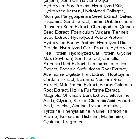
(Jojoba) Seed Oil, Butylene Glycol,
Hydrolyzed Soy Protein, Hydrolyzed Silk,
Hydrolyzed Keratin, Hydrolyzed Collagen,
Moringa Pterygosperma Seed Extract, Salvia
Hispanica Seed Extract, Linum Usitatissimum
(Linseed) Seed Extract, Chenopodium Quinoa
Seed Extract, Foeniculum Vulgare (Fennel)
Seed Extract, Hydrolyzed Potato Protein,
Hydrolyzed Barley Protein, Hydrolyzed Rice
Protein, Hydrolyzed Corn Protein, Hydrolyzed
Pea Protein, Hydrolyzed Oat Protein, Glycine
Max (Soybean) Seed Extract, Camellia
Sinensis Root Extract, Laminaria Japonica
Extract, Paeonia Suffruticosa Root Extract,
Adansonia Digitata Fruit Extract, Houttuynia
Cordata Extract, Nelumbo Nucifera Root
Extract, Milk Protein Extract, Acorus Calamus
Root Extract, Hizikia Fusiforme Extract,
Magnolia Officinalis Bark Extract, Silk Amino
Acids, Glycine, Serine, Glutamic Acid, Aspartic
Acid, Leucine, Alanine, Lysine, Arginine,
Tyrosine, Phenylalanine, Valine, Threonine,
Proline, Isoleucine, Histidine, Methionine,
Cysteine, Fragrance