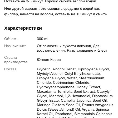
Оставьте на 3-5 минут. Хорошо смойте теплой водой.
Или другой вариант: это смешать средство с водой как
филлер, нанести на волосы, оставить на 10 минут и смыть.
Характеристики
Объем:
300 ml
Назначение:
От ломкости и сухости локонов, Для
восстановления, Разглаживание и блеск
Страна
Южная Корея
производства
Состав
Glycerin, Alcohol Denat, Dipropylene Glycol,
Myristyl Alcohol, Cetyl Ethylhexanoate,
Propylene Glycol, Water, Steartrimonium
Chloride, Cetrimonium Chloride,
Hydroxyacetophenone, Honey Extract,
Macadamia Ternifolia Seed Extract, Caprylyl
Glycol, Menthol, 1,2-Hexanediol, Dipotassium
Glycyrrhizate, Camellia Japonica Seed Oil,
Moringa Oleifera Seed Oil, Prunus Amygdalus
Dulcis (Sweet Almond) Oil, Argania Spinosa
Kernel Oil, Panthenol, Simmondsia Chinensis