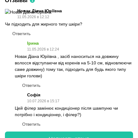
Отзывы
1
Новак Діана Юріївна
11.05.2026 в 12:12
Чи підходить для жирного типу шкіри?
Ответить
Ірина
11.05.2026 в 12:24
Новак Діана Юріївна , засіб наноситься на довжину
волосся відступаючи від коренів на 5-10 см, відновлюючи
саме довжину) тому так, підходить для будь якого типу
шкіри голови)
Ответить
Софія
10.07.2026 в 15:17
Цей філер замінює кондиціонер після шампуню чи
потрібно і кондиціонер, і філер?)
Ответить