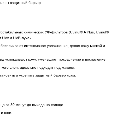
пляет защитный барьер.
остабильных химических УФ-фильтров (Uvinul® A Plus, Uvinul®
т UVA и UVB-лучей.
обеспечивают интенсивное увлажнение, делая кожу мягкой и
ид успокаивают кожу, уменьшают покраснение и воспаление.
ипкого слоя, идеально подходит под макияж.
тановить и укрепить защитный барьер кожи.
ца за 30 минут до выхода на солнце.
 и шеи.