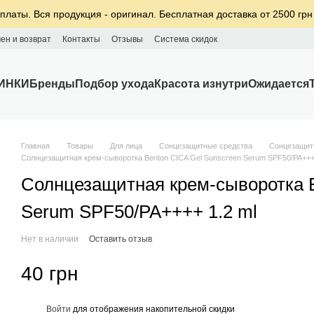
платы. Вся продукция - оригинал. Бесплатная доставка от 2500 грн
ен и возврат
Контакты
Отзывы
Система скидок
ИНКИ
Бренды
Подбор ухода
Красота изнутри
Ожидается
Главная
Товары
Для лица
Сонцезащитные средства
Сонцезащит
Солнцезащитная крем-сыворотка Benton CICA Gel Sunscreen Serum SPF50/PA++++
Солнцезащитная крем-сыворотка B
Serum SPF50/PA++++ 1.2 ml
Нет в наличии
Оставить отзыв
40 грн
%
Войти
для отображения накопительной скидки