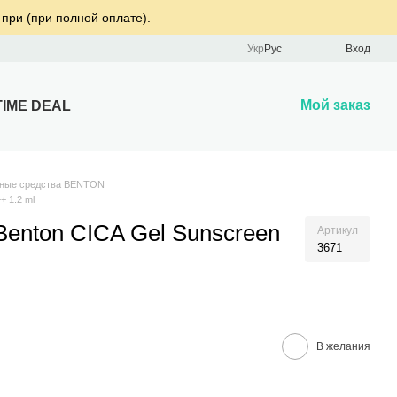
 при (при полной оплате).
Укр
Рус
Вход
Мой заказ
TIME DEAL
ные средства BENTON
 1.2 ml
enton CICA Gel Sunscreen
Артикул
3671
В желания