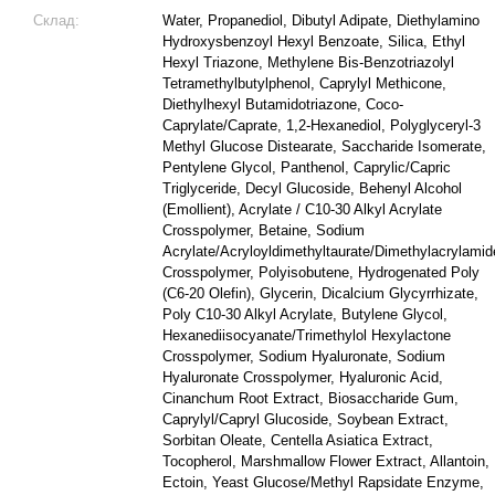
Склад:
Water, Propanediol, Dibutyl Adipate, Diethylamino
Hydroxysbenzoyl Hexyl Benzoate, Silica, Ethyl
Hexyl Triazone, Methylene Bis-Benzotriazolyl
Tetramethylbutylphenol, Caprylyl Methicone,
Diethylhexyl Butamidotriazone, Coco-
Caprylate/Caprate, 1,2-Hexanediol, Polyglyceryl-3
Methyl Glucose Distearate, Saccharide Isomerate,
Pentylene Glycol, Panthenol, Caprylic/Capric
Triglyceride, Decyl Glucoside, Behenyl Alcohol
(Emollient), Acrylate / C10-30 Alkyl Acrylate
Crosspolymer, Betaine, Sodium
Acrylate/Acryloyldimethyltaurate/Dimethylacrylamid
Crosspolymer, Polyisobutene, Hydrogenated Poly
(C6-20 Olefin), Glycerin, Dicalcium Glycyrrhizate,
Poly C10-30 Alkyl Acrylate, Butylene Glycol,
Hexanediisocyanate/Trimethylol Hexylactone
Crosspolymer, Sodium Hyaluronate, Sodium
Hyaluronate Crosspolymer, Hyaluronic Acid,
Cinanchum Root Extract, Biosaccharide Gum,
Caprylyl/Capryl Glucoside, Soybean Extract,
Sorbitan Oleate, Centella Asiatica Extract,
Tocopherol, Marshmallow Flower Extract, Allantoin,
Ectoin, Yeast Glucose/Methyl Rapsidate Enzyme,