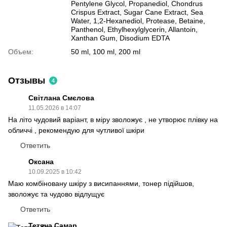
Pentylene Glycol, Propanediol, Chondrus
Crispus Extract, Sugar Cane Extract, Sea
Water, 1,2-Hexanediol, Protease, Betaine,
Panthenol, Ethylhexylglycerin, Allantoin,
Xanthan Gum, Disodium EDTA
Объем:
50 ml, 100 ml, 200 ml
Отзывы
4
Світлана Смєлова
11.05.2026 в 14:07
На літо чудовий варіант, в міру зволожує , не утворює плівку на
обличчі , рекомендую для чутливої шкіри
Ответить
Оксана
10.09.2025 в 10:42
Маю комбіновану шкіру з висипаннями, тонер підійшов,
зволожує та чудово відлущує
Ответить
Тетяна Самар