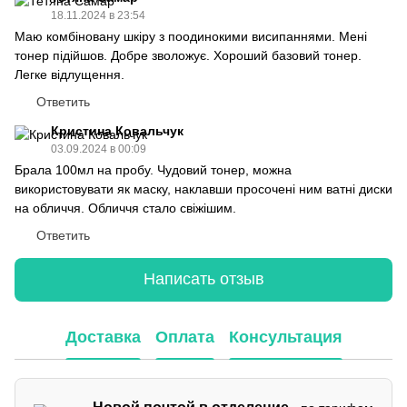
18.11.2024 в 23:54
Маю комбіновану шкіру з поодинокими висипаннями. Мені
тонер підійшов. Добре зволожує. Хороший базовий тонер.
Легке відлущення.
Ответить
Кристина Ковальчук
03.09.2024 в 00:09
Брала 100мл на пробу. Чудовий тонер, можна
використовувати як маску, наклавши просочені ним ватні диски
на обличчя. Обличчя стало свіжішим.
Ответить
Написать отзыв
Доставка
Оплата
Консультация