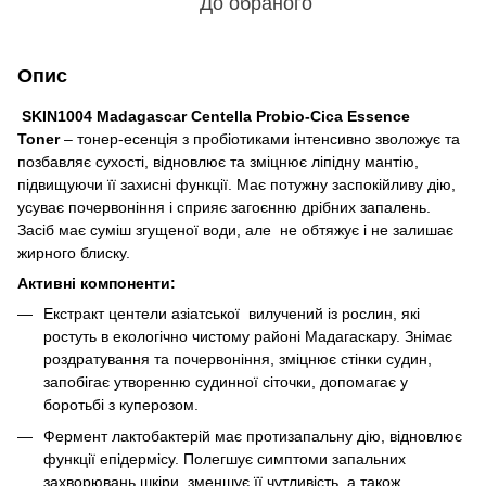
До обраного
Опис
SKIN1004 Madagascar Centella Probio-Cica Essence
Toner
– тонер-есенція з пробіотиками інтенсивно зволожує та
позбавляє сухості, відновлює та зміцнює ліпідну мантію,
підвищуючи її захисні функції. Має потужну заспокійливу дію,
усуває почервоніння і сприяє загоєнню дрібних запалень.
Засіб має суміш згущеної води, але не обтяжує і не залишає
жирного блиску.
Активні компоненти:
Екстракт центели азіатської вилучений із рослин, які
ростуть в екологічно чистому районі Мадагаскару. Знімає
роздратування та почервоніння, зміцнює стінки судин,
запобігає утворенню судинної сіточки, допомагає у
боротьбі з куперозом.
Фермент лактобактерій має протизапальну дію, відновлює
функції епідермісу. Полегшує симптоми запальних
захворювань шкіри, зменшує її чутливість, а також