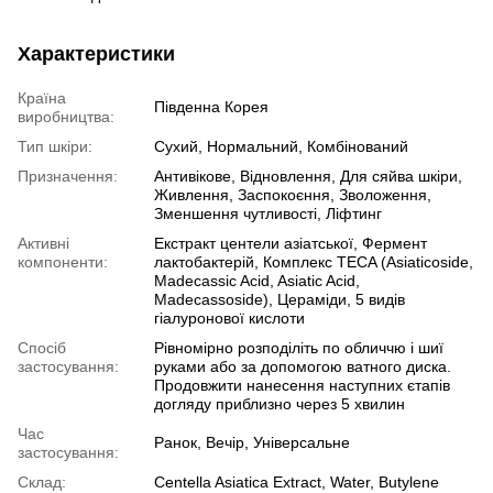
Характеристики
Країна
Південна Корея
виробництва:
Тип шкіри:
Сухий, Нормальний, Комбінований
Призначення:
Антивікове, Відновлення, Для сяйва шкіри,
Живлення, Заспокоєння, Зволоження,
Зменшення чутливості, Ліфтинг
Активні
Екстракт центели азіатської, Фермент
компоненти:
лактобактерій, Комплекс TECA (Asiaticoside,
Madecassic Acid, Asiatic Acid,
Madecassoside), Цераміди, 5 видів
гіалуронової кислоти
Спосіб
Рівномірно розподіліть по обличчю і шиї
застосування:
руками або за допомогою ватного диска.
Продовжити нанесення наступних єтапів
догляду приблизно через 5 хвилин
Час
Ранок, Вечір, Універсальне
застосування:
Склад:
Centella Asiatica Extract, Water, Butylene