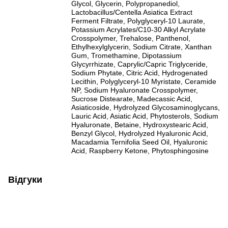
Glycol, Glycerin, Polypropanediol,
Lactobacillus/Centella Asiatica Extract
Ferment Filtrate, Polyglyceryl-10 Laurate,
Potassium Acrylates/C10-30 Alkyl Acrylate
Crosspolymer, Trehalose, Panthenol,
Ethylhexylglycerin, Sodium Citrate, Xanthan
Gum, Tromethamine, Dipotassium
Glycyrrhizate, Caprylic/Capric Triglyceride,
Sodium Phytate, Citric Acid, Hydrogenated
Lecithin, Polyglyceryl-10 Myristate, Ceramide
NP, Sodium Hyaluronate Crosspolymer,
Sucrose Distearate, Madecassic Acid,
Asiaticoside, Hydrolyzed Glycosaminoglycans,
Lauric Acid, Asiatic Acid, Phytosterols, Sodium
Hyaluronate, Betaine, Hydroxystearic Acid,
Benzyl Glycol, Hydrolyzed Hyaluronic Acid,
Macadamia Ternifolia Seed Oil, Hyaluronic
Acid, Raspberry Ketone, Phytosphingosine
Відгуки