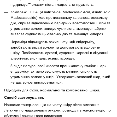
підтримує її еластичність, гладкість та пружність.
Комплекс TECA (Asiaticoside, Madecassic Acid, Asiatic Acid,
Madecassoside) має протизапальну та ранозагоювальну
дію, сприяє відновленню бар’єрних властивостей шкіри та
утриманню вологи, знижує чутливість, зменшує набряки,
виявляє судинозміцнювальну дію та зменшує купероз.
Цераміди підвищують захисні функції епідермісу,
запобігають втраті вологи та допомагають відновити
шкіру. Позбавляють сухості, лущення, корисні в лікуванні
алергічних висипань, екзем, псоріазу.
5 видів гіалуронової кислоти проникають у глибокі шари
епідермісу, активно зволожують клітини, сприяють
утриманню вологи у шкірі. Утворюють захисний шар, який
не дає волозі випаровуватися.
Підходить для сухої, нормальної та комбінованої шкіри.
Спосіб застосування:
Наносьте тонер-есенцію на чисту шкіру після вмивання.
Легкими погладжуючими рухами, розподіліть консистенцію по
обличчю і дочекайтеся висихання.