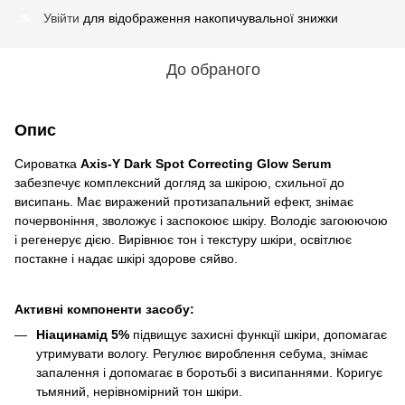
Увійти
для відображення накопичувальної знижки
%
До обраного
Опис
Сироватка
Axis-Y Dark Spot Correcting Glow Serum
забезпечує комплексний догляд за шкірою, схильної до
висипань. Має виражений протизапальний ефект, знімає
почервоніння, зволожує і заспокоює шкіру. Володіє загоюючою
і регенерує дією. Вирівнює тон і текстуру шкіри, освітлює
постакне і надає шкірі здорове сяйво.
Активні компоненти засобу
:
Ніацинамід 5%
підвищує захисні функції шкіри, допомагає
утримувати вологу. Регулює вироблення себума, знімає
запалення і допомагає в боротьбі з висипаннями. Коригує
тьмяний, нерівномірний тон шкіри.