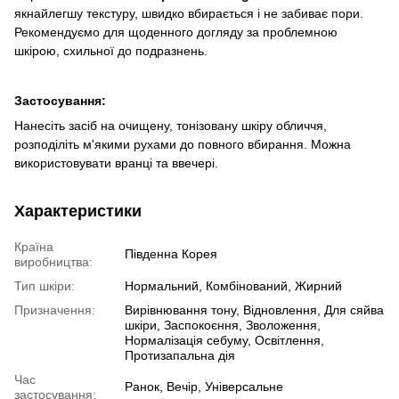
якнайлегшу текстуру, швидко вбирається і не забиває пори.
Рекомендуємо для щоденного догляду за проблемною
шкірою, схильної до подразнень.
Застосування
:
Нанесіть засіб на очищену, тонізовану шкіру обличчя,
розподіліть м'якими рухами до повного вбирання. Можна
використовувати вранці та ввечері.
Характеристики
Країна
Південна Корея
виробництва:
Тип шкіри:
Нормальний, Комбінований, Жирний
Призначення:
Вирівнювання тону, Відновлення, Для сяйва
шкіри, Заспокоєння, Зволоження,
Нормалізація себуму, Освітлення,
Протизапальна дія
Час
Ранок, Вечір, Універсальне
застосування: