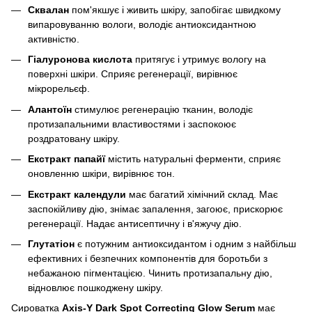
Сквалан
пом'якшує і живить шкіру, запобігає швидкому
випаровуванню вологи, володіє антиоксидантною
активністю.
Гіалуронова кислота
притягує і утримує вологу на
поверхні шкіри. Сприяє регенерації, вирівнює
мікрорельєф.
Алантоїн
стимулює регенерацію тканин, володіє
протизапальними властивостями і заспокоює
роздратовану шкіру.
Екстракт папайї
містить натуральні ферменти, сприяє
оновленню шкіри, вирівнює тон.
Екстракт календули
має багатий хімічний склад. Має
заспокійливу дію, знімає запалення, загоює, прискорює
регенерації. Надає антисептичну і в'яжучу дію.
Глутатіон
є потужним антиоксидантом і одним з найбільш
ефективних і безпечних компонентів для боротьби з
небажаною пігментацією. Чинить протизапальну дію,
відновлює пошкоджену шкіру.
Сироватка
Axis-Y Dark Spot Correcting Glow Serum
має