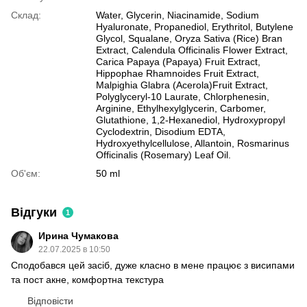
Склад:
Water, Glycerin, Niacinamide, Sodium
Hyaluronate, Propanediol, Erythritol, Butylene
Glycol, Squalane, Oryza Sativa (Rice) Bran
Extract, Calendula Officinalis Flower Extract,
Carica Papaya (Papaya) Fruit Extract,
Hippophae Rhamnoides Fruit Extract,
Malpighia Glabra (Acerola)Fruit Extract,
Polyglyceryl-10 Laurate, Chlorphenesin,
Arginine, Ethylhexylglycerin, Carbomer,
Glutathione, 1,2-Hexanediol, Hydroxypropyl
Cyclodextrin, Disodium EDTA,
Hydroxyethylcellulose, Allantoin, Rosmarinus
Officinalis (Rosemary) Leaf Oil.
Об'єм:
50 ml
Відгуки
1
Ирина Чумакова
22.07.2025 в 10:50
Сподобався цей засіб, дуже класно в мене працює з висипами
та пост акне, комфортна текстура
Відповісти