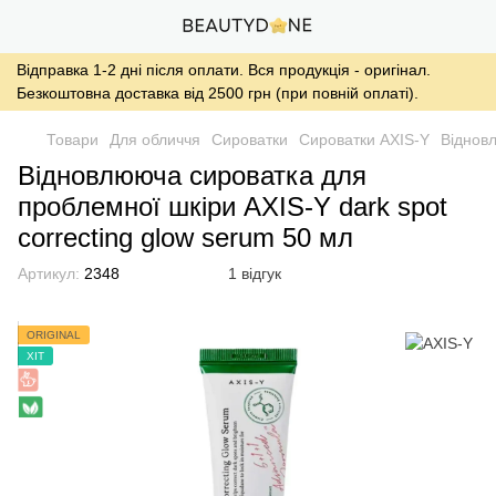
Відправка 1-2 дні після оплати. Вся продукція - оригінал.
Безкоштовна доставка від 2500 грн (при повній оплаті).
Товари
Для обличчя
Сироватки
Сироватки AXIS-Y
Відновл
Відновлююча сироватка для
проблемної шкіри AXIS-Y dark spot
correcting glow serum 50 мл
Артикул:
2348
1 відгук
ORIGINAL
ХІТ