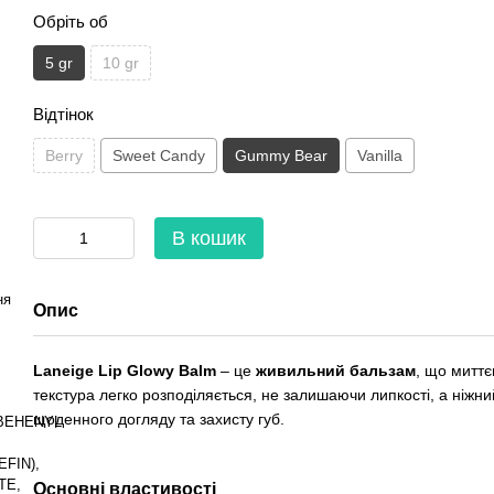
Обріть об
5 gr
10 gr
Відтінок
Berry
Sweet Candy
Gummy Bear
Vanilla
В кошик
ня
Опис
Laneige Lip Glowy Balm
– це
живильний бальзам
, що миттє
текстура легко розподіляється, не залишаючи липкості, а ніжни
щоденного догляду та захисту губ.
BEHENYL
FIN),
TE,
Основні властивості