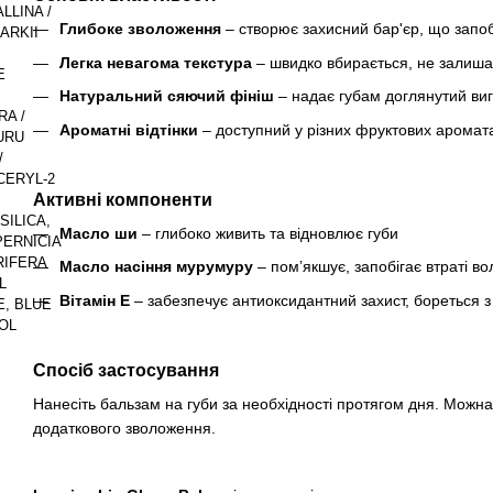
LLINA /
Глибоке зволоження
– створює захисний бар'єр, що запобі
ARKII
Легка невагома текстура
– швидко вбирається, не залиш
E
Натуральний сяючий фініш
– надає губам доглянутий виг
RA /
Ароматні відтінки
– доступний у різних фруктових аромат
URU
/
CERYL-2
Активні компоненти
ILICA,
Масло ши
– глибоко живить та відновлює губи
PERNICIA
RIFERA
Масло насіння мурумуру
– пом’якшує, запобігає втраті во
L
Вітамін Е
– забезпечує антиоксидантний захист, бореться з
, BLUE
ROL
Спосіб застосування
Нанесіть бальзам на губи за необхідності протягом дня. Можна
додаткового зволоження.