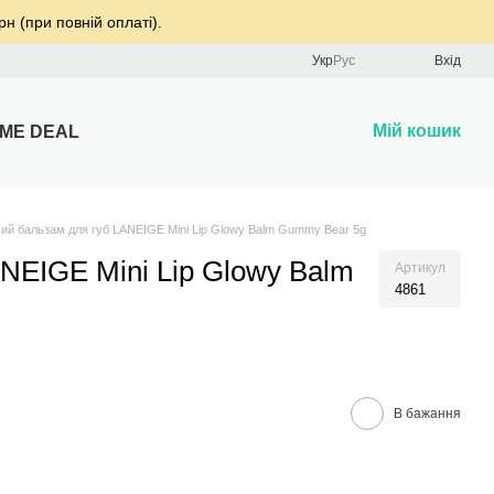
рн (при повній оплаті).
Укр
Рус
Вхід
Мій кошик
IME DEAL
ий бальзам для губ LANEIGE Mini Lip Glowy Balm Gummy Bear 5g
NEIGE Mini Lip Glowy Balm
Артикул
4861
В бажання