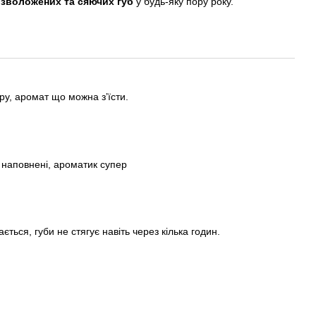
 зволожених та сяючих губ
у будь-яку пору року.
у, аромат що можна зʼїсти.
 наповнені, ароматик супер
ться, губи не стягує навіть через кілька годин.