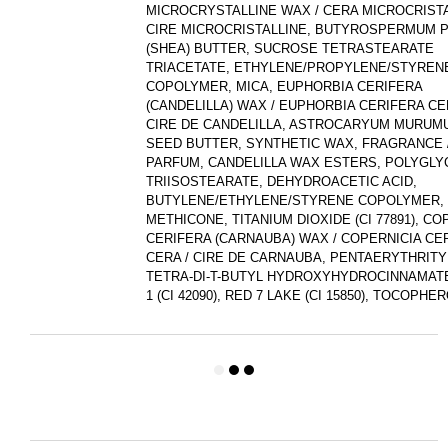
MICROCRYSTALLINE WAX / CERA MICROCRISTA
CIRE MICROCRISTALLINE, BUTYROSPERMUM P
(SHEA) BUTTER, SUCROSE TETRASTEARATE
TRIACETATE, ETHYLENE/PROPYLENE/STYREN
COPOLYMER, MICA, EUPHORBIA CERIFERA
(CANDELILLA) WAX / EUPHORBIA CERIFERA CE
CIRE DE CANDELILLA, ASTROCARYUM MURUM
SEED BUTTER, SYNTHETIC WAX, FRAGRANCE 
PARFUM, CANDELILLA WAX ESTERS, POLYGLY
TRIISOSTEARATE, DEHYDROACETIC ACID,
BUTYLENE/ETHYLENE/STYRENE COPOLYMER, S
METHICONE, TITANIUM DIOXIDE (CI 77891), CO
CERIFERA (CARNAUBA) WAX / COPERNICIA CE
CERA / CIRE DE CARNAUBA, PENTAERYTHRITY
TETRA-DI-T-BUTYL HYDROXYHYDROCINNAMATE
1 (CI 42090), RED 7 LAKE (CI 15850), TOCOPHE