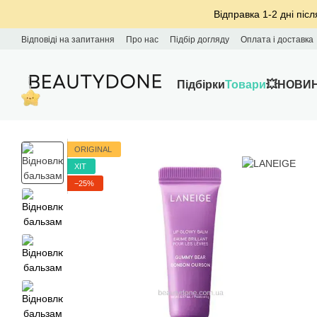
Перейти до основного контенту
Відправка 1-2 дні післ
Відповіді на запитання
Про нас
Підбір догляду
Оплата і доставка
Підбірки
Товари
💥НОВИ
ORIGINAL
ХІТ
−25%