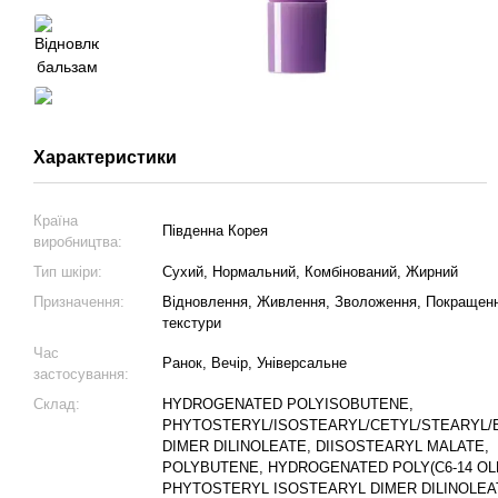
Характеристики
Країна
Південна Корея
виробництва:
Тип шкіри:
Сухий, Нормальний, Комбінований, Жирний
Призначення:
Відновлення, Живлення, Зволоження, Покращен
текстури
Час
Ранок, Вечір, Універсальне
застосування:
Склад:
HYDROGENATED POLYISOBUTENE,
PHYTOSTERYL/ISOSTEARYL/CETYL/STEARYL/
DIMER DILINOLEATE, DIISOSTEARYL MALATE,
POLYBUTENE, HYDROGENATED POLY(C6-14 OLE
PHYTOSTERYL ISOSTEARYL DIMER DILINOLEA