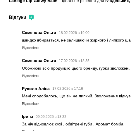
Laneige Lip Glowy Balm
– ідеальне рішення для
гладеньких,
Відгуки
4
Семенова Ольга
18.02.2026 в 19:00
швидко вбирається, не залишаючи жирного і липкого шар
Відповісти
Семенова Ольга
17.02.2026 в 18:35
Обожнюю всю продукцію цього бренду, губки зволожені,
Відповісти
Русило Аліна
17.02.2026 в 17:16
Мені сподобалось, що він не липкий. Зволоження відчуває
Відповісти
Ірина
09.09.2025 в 18:22
За ніч відновлює сухі , обвітрені губи . Аромат бомба.