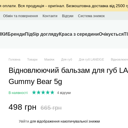
я оплати. Вся продукція - оригінал. Безкоштовна доставка від 2500 г
Обмін та повернення
Контакти
Відгуки
Система знижок
НКИ
Бренди
Підбір догляду
Краса з середини
Очікується
T
Головна
Товари
Макіяж
Для губ
Для губ LANEIGE
Відновлююч
Відновлюючий бальзам для губ LA
Gummy Bear 5g
В наявності
4 відгуки
498 грн
665 грн
%
Увійти
для відображення накопичувальної знижки