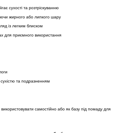
гає сухості та розтріскуванню
аючи жирного або липкого шару
ляд із легким блиском
ах для приємного використання
логи
 сухістю та подразненням
 використовувати самостійно або як базу під помаду для