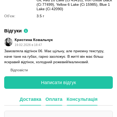
Oil, Red 28 Lake (Ci 45410), Iron Oxide Black
(Ci 77499), Yellow 6 Lake (Ci 15985), Blue 1
Lake (Ci 42090)
Об'єм:
3.5 г
Відгуки
1
Кристина Ковальчук
19.02.2026 в 18:47
Замовляла відтінок 06. Має щільну, але приємну текстуру,
наче тане на губах, гарно заоложує. В житті він має більш
яскравий відтінок, холодний рожевий/малиновий.
Відповісти
Написати відгук
Доставка
Оплата
Консультація