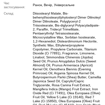
Час
Ранок, Вечір, Універсальне
застосування:
Склад:
Diisostearyl Malate, Bis-
behenyl/isostearyl/phytosteryl Dimer Dilinoleyl
Dimer Dilinoleate, Polyglyceryl-2
Triisostearate, Bis-diglyceryl Polyacyladipate-
2, Paraffin, Tridecyl Trimellitate,
Pentaerythrityl Tetraisostearate,
Microcrystalline Wax, Sorbitan Isostearate,
1,2-Hexanediol, Disteardimonium Hectorite,
Synthetic Wax, Ethylene/propylene
Copolymer, Propylene Carbonate, Titanium
Dioxide (Ci 77891), Fragrance, Limonene,
Linalool, Simmondsia Chinensis (Jojoba)
Seed Oil, Prunus Amygdalus Dulcis (Sweet
Almond) Oil, Prunus Armeniaca (Apricot)
Kernel Oil, Oenothera Biennis (Evening
Primrose) Oil, Argania Spinosa Kernel Oil,
Butyrospermum Parkii (Shea) Butter, Camellia
Japonica Seed Oil, Caprylic/Capric
Triglyceride, Rosa Canina Fruit Extract,
Mangifera Indica (Mango) Fruit Extract, Iron
Oxide Red (Ci 77491), Olea Europaea (Olive)
Fruit Oil, Yellow 5 Lake (Ci 19140), Red 7
Lake (Ci 15850), Olea Europaea (Olive) Fruit