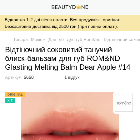
Відправка 1-2 дні після оплати. Вся продукція - оригінал.
Безкоштовна доставка від 2500 грн (при повній оплаті).
Товари
Макіяж
Для губ
Для губ Rom&nd
Відтіночний соко
Відтіночний соковитий танучий
блиск-бальзам для губ ROM&ND
Glasting Melting Balm Dear Apple #14
Артикул:
5658
1 відгук
ORIGINAL
ХІТ