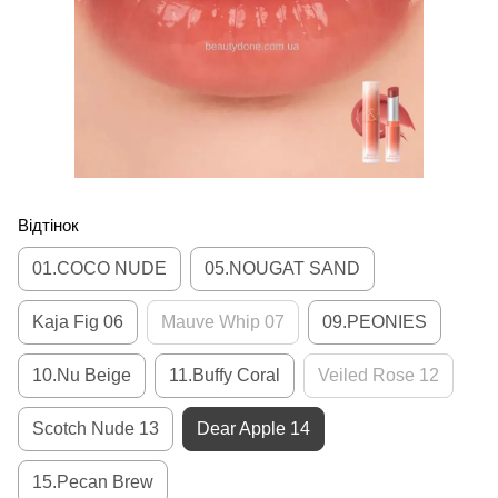
Відтінок
01.COCO NUDE
05.NOUGAT SAND
Kaja Fig 06
Mauve Whip 07
09.PEONIES
10.Nu Beige
11.Buffy Coral
Veiled Rose 12
Scotch Nude 13
Dear Apple 14
15.Pecan Brew