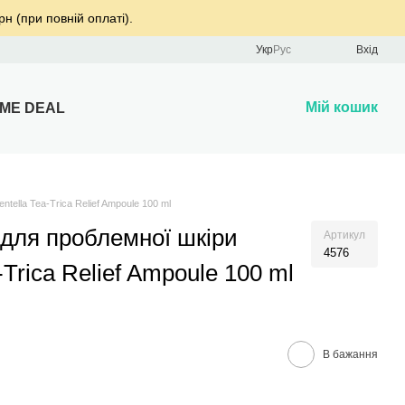
рн (при повній оплаті).
Укр
Рус
Вхід
Мій кошик
IME DEAL
ella Tea-Trica Relief Ampoule 100 ml
 для проблемної шкіри
Артикул
4576
Trica Relief Ampoule 100 ml
В бажання