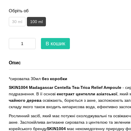
Обріть об
30 ml
100 ml
В кошик
Опис
*сироватка 30мл
без коробки
SKIN1004 Madagascar Centella Tea-Trica Relief Ampoule
- си
подразнення. В її основі
екстракт центелли азіатської
, який
чайного дерева
освіжають, борються з акне, заспокоюють зап
складу якого також входить кипарисова вода, ефективно заспо
Рослинний засіб, який має потужні охолоджувальні та освіжаючі
акне. Заспокійлива антиакне сироватка з центелою та зеленим
корейського бренду
SKIN1004
має некомедогенну природну фор