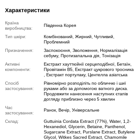
Характеристики
Країна
Південна Корея
виробництва:
Тип шкіри:
Комбінований, Жирний, Чутливий,
Проблемний
Призначення:
Заспокоєння, Зволоження, Нормалізація
себуму, Протизапальна дія, Тонізація
Активні
Екстракт хауттюйнії серцеподібної, Бетаїн,
компоненти:
Провітамін В5, Екстракт цукрового тросника
, Екстракт портулаку, Центелла азіатська
Спосіб
Рівномірно розподіліть по обличчю і шиї
застосування:
руками або за допомогою ватного диска.
Продовжити нанесення наступних єтапів
догляду приблизно через 5 хвилин
Час
Ранок, Вечір, Універсальне
застосування:
Склад:
Guttuinia Cordata Extract (77%), Water, 1,2-
Hexanediol, Glycerin, Betaine, Panthenol,
Sugarcane Extract, Purslane Extract, Butylene
Glycol, Witkes Sacred Extract, Chamomile