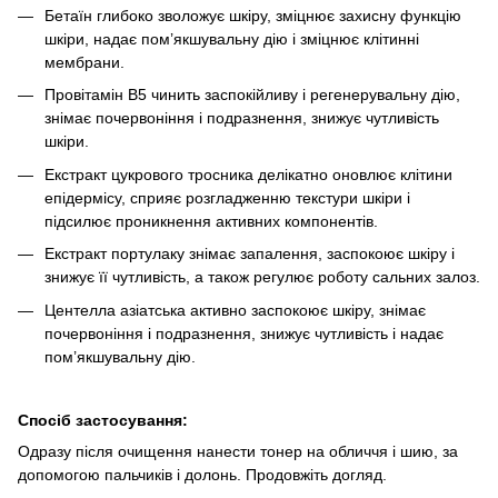
Бетаїн глибоко зволожує шкіру, зміцнює захисну функцію
шкіри, надає пом’якшувальну дію і зміцнює клітинні
мембрани.
Провітамін В5 чинить заспокійливу і регенерувальну дію,
знімає почервоніння і подразнення, знижує чутливість
шкіри.
Екстракт цукрового тросника делікатно оновлює клітини
епідермісу, сприяє розгладженню текстури шкіри і
підсилює проникнення активних компонентів.
Екстракт портулаку знімає запалення, заспокоює шкіру і
знижує її чутливість, а також регулює роботу сальних залоз.
Центелла азіатська активно заспокоює шкіру, знімає
почервоніння і подразнення, знижує чутливість і надає
пом’якшувальну дію.
Спосіб застосування:
Одразу після очищення нанести тонер на обличчя і шию, за
допомогою пальчиків і долонь. Продовжіть догляд.