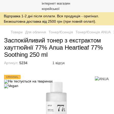
Відправка 1-2 дні після оплати. Вся продукція - оригінал.
Безкоштовна доставка від 2500 грн (при повній оплаті).
Товари
Для обличчя
Тонер/Єсенція
Тонер/Єсенція ANUA
Заспокійливий тонер з екстрактом
хауттюйнії 77% Anua Heartleaf 77%
Soothing 250 ml
Артикул:
5234
1 відгук
ORIGINAL