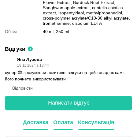
Flower Extract, Burdock Root Extract,
Sanghwan apple extract, centella asiatica
extract, isopentyldaol, methylpropanediol,
cross-polymer acrylate/C10-30 alkyl acrylate,
tromethamine, disodium EDTA
Об'єм:
40 ml, 250 ml
Відгуки
1
Яна Лузова
18.11.2024 в 18:44
супер 😎 зрозуміючи позитивні відгуки на цей товар,як самі
його почнете використовувати
Відповісти
Написати відгук
Доставка
Оплата
Консультація