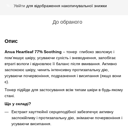
Увійти
для відображення накопичувальної знижки
%
До обраного
Опис
Anua Heartleaf 77% Soothing
– тонер глибоко зволожує і
пом’якшує шкіру, усуваючи сухість і зневоднення, запобігає
втраті вологи і відновлює її баланс після вмивання. Активно
заспокоює шкіру, чинить інтенсивну протизапальну дію,
усуваючи почервоніння, подразнення і висипання (якщо вони
є).
Тонер підійде для застосування всім типам шкіри в будь-якому
стані.
Що у складі?
Екстракт хауттюйнії серцеподібної забезпечує активну
заспокійливу і протизапальну дію, знімаючи почервоніння і
усуваючи висипання.