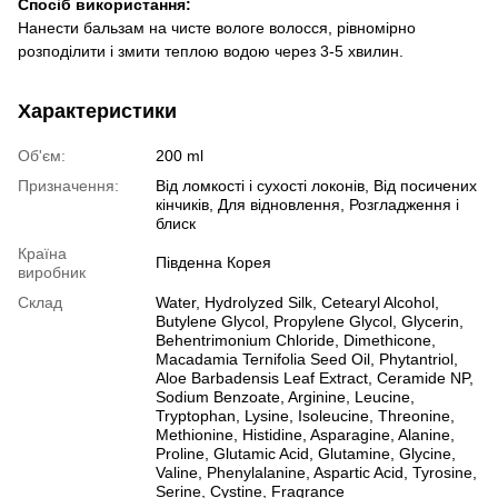
Спосіб використання:
Нанести бальзам на чисте вологе волосся, рівномірно
розподілити і змити теплою водою через 3-5 хвилин.
Характеристики
Об'єм:
200 ml
Призначення:
Від ломкості і сухості локонів, Від посичених
кінчиків, Для відновлення, Розгладження і
блиск
Країна
Південна Корея
виробник
Склад
Water, Hydrolyzed Silk, Cetearyl Alcohol,
Butylene Glycol, Propylene Glycol, Glycerin,
Behentrimonium Chloride, Dimethicone,
Macadamia Ternifolia Seed Oil, Phytantriol,
Aloe Barbadensis Leaf Extract, Ceramide NP,
Sodium Benzoate, Arginine, Leucine,
Tryptophan, Lysine, Isoleucine, Threonine,
Methionine, Histidine, Asparagine, Alanine,
Proline, Glutamic Acid, Glutamine, Glycine,
Valine, Phenylalanine, Aspartic Acid, Tyrosine,
Serine, Cystine, Fragrance