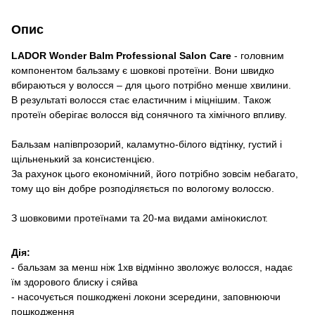
Опис
LADOR Wonder Balm Professional Salon Care
- головним
компонентом бальзаму є шовкові протеїни. Вони швидко
вбираються у волосся – для цього потрібно менше хвилини.
В результаті волосся стає еластичним і міцнішим. Також
протеїн оберігає волосся від сонячного та хімічного впливу.
Бальзам напівпрозорий, каламутно-білого відтінку, густий і
щільненький за консистенцією.
За рахунок цього економічний, його потрібно зовсім небагато,
тому що він добре розподіляється по вологому волоссю.
З шовковими протеїнами та 20-ма видами амінокислот.
Дія:
- бальзам за менш ніж 1хв відмінно зволожує волосся, надає
їм здорового блиску і сяйва
- насочується пошкоджені локони зсередини, заповнюючи
пошкодження