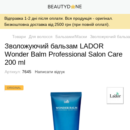
Відправка 1-2 дні після оплати. Вся продукція - оригінал.
Безкоштовна доставка від 2500 грн (при повній оплаті).
Товари
Для волосся
Бальзами/Маски
Зволожуючий бальза
Зволожуючий бальзам LADOR
Wonder Balm Professional Salon Care
200 ml
Артикул:
7645
Написати відгук
ORIGINAL