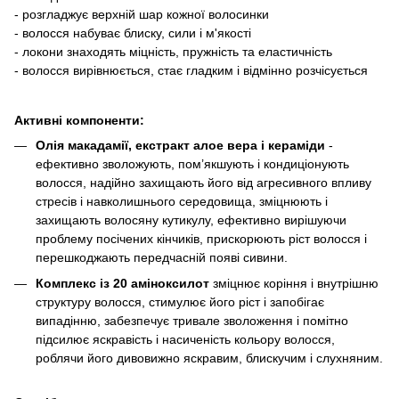
- розгладжує верхній шар кожної волосинки
- волосся набуває блиску, сили і м'якості
- локони знаходять міцність, пружність та еластичність
- волосся вирівнюється, стає гладким і відмінно розчісується
Активні компоненти:
Олія макадамії, екстракт алое вера і кераміди
-
ефективно зволожують, пом’якшують і кондиціонують
волосся, надійно захищають його від агресивного впливу
стресів і навколишнього середовища, зміцнюють і
захищають волосяну кутикулу, ефективно вирішуючи
проблему посічених кінчиків, прискорюють ріст волосся і
перешкоджають передчасній появі сивини.
Комплекс із 20 аміноксилот
зміцнює коріння і внутрішню
структуру волосся, стимулює його ріст і запобігає
випадінню, забезпечує тривале зволоження і помітно
підсилює яскравість і насиченість кольору волосся,
роблячи його дивовижно яскравим, блискучим і слухняним.