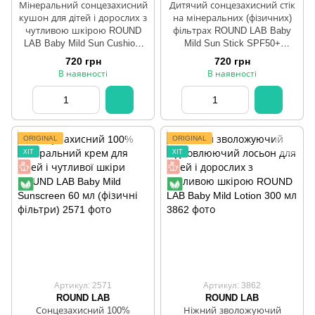
Мінеральний сонцезахисний
Дитячий сонцезахисний стік
кушон для дітей і дорослих з
на мінеральних (фізичних)
чутливою шкірою ROUND
фільтрах ROUND LAB Baby
LAB Baby Mild Sun Cushion,
Mild Sun Stick SPF50+
16 g
PA++++, 21 г
720 грн
720 грн
В наявності
В наявності
ORIGINAL
ORIGINAL
ХІТ
ХІТ
Артикул: 2571
Артикул: 3862
ROUND LAB
ROUND LAB
Сонцезахисний 100%
Ніжний зволожуючий