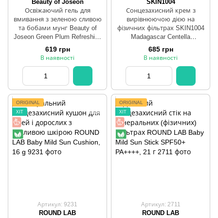
Beauty of Joseon
SKIN1004
Освіжаючий гель для
Сонцезахисний крем з
вмивання з зеленою сливою
вирівнюючою дією на
та бобами мунг Beauty of
фізичних фільтрах SKIN1004
Joseon Green Plum Refreshing
Madagascar Centella
Cleanser, 100 мл
Poremizing Velvet Finish
619 грн
685 грн
Sunscreen 50мл
В наявності
В наявності
ORIGINAL
ORIGINAL
ХІТ
ХІТ
Артикул: 9231
Артикул: 2711
ROUND LAB
ROUND LAB