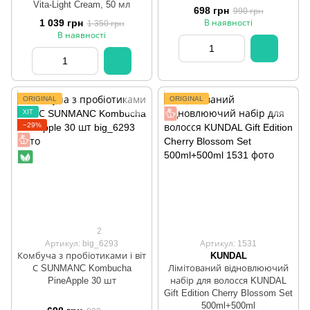
Vita-Light Cream, 50 мл
698 грн
990 грн
1 039 грн
В наявності
1 350 грн
В наявності
ORIGINAL
ORIGINAL
ХІТ
−29%
2
Артикул: big_6293
Артикул: 1531
Комбуча з пробіотиками і віт
KUNDAL
С SUNMANC Kombucha
Лімітований відновлюючий
PineApple 30 шт
набір для волосся KUNDAL
Gift Edition Cherry Blossom Set
500ml+500ml