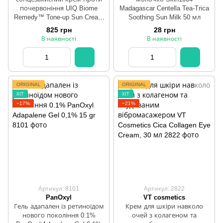
почервоніння UIQ Biome
Madagascar Centella Tea-Trica
Remedy™ Tone-up Sun Cream
Soothing Sun Milk 50 мл
Green 50 мл (зменшує
825 грн
28 грн
почервоніння)
В наявності
В наявності
ORIGINAL
ORIGINAL
ХІТ
ХІТ
−17%
−21%
Артикул: 8101
Артикул: 2822
PanOxyl
VT cosmetics
Гель адапален із ретиноїдом
Крем для шкіри навколо
нового покоління 0.1%
очей з колагеном та