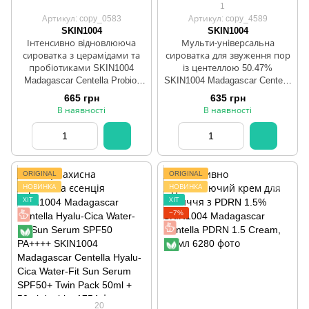
1
Артикул: copy_0583
Артикул: copy_4589
SKIN1004
SKIN1004
Інтенсивно відновлююча
Мульти-універсальна
сироватка з церамідами та
сироватка для звуження пор
пробіотиками SKIN1004
із центеллою 50.47%
Madagascar Centella Probio-
SKIN1004 Madagascar Centella
Cica Intensive Ampoule 50 ml
Poremizing Fresh Ampoule 50
665 грн
635 грн
ml
В наявності
В наявності
ORIGINAL
ORIGINAL
НОВИНКА
НОВИНКА
ХІТ
ХІТ
−7%
20