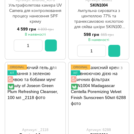
Ультрафіолетова камера UV
SKIN1004
Camera для контролювання
Ампульна сироватка з
процесу нанесення SPF
центеллою 77% та
крему
транексамовою кислотою
для сяйва шкіри SKIN1004
4 599 грн
4 899 грн
Madagascar Centella Tone
598 грн
В наявності
665 грн
Brightening Capsule Ampoule
В наявності
50 ml
ORIGINAL
ORIGINAL
ХІТ
ХІТ
Артикул: _2118
Артикул: 6288