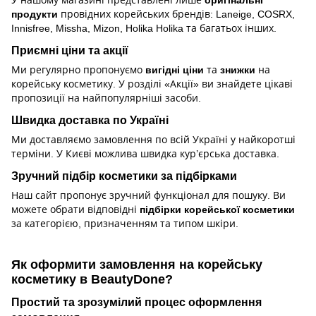
У нашому магазині представлені лише
оригінальні
продукти
провідних корейських брендів: Laneige, COSRX,
Innisfree, Missha, Mizon, Holika Holika та багатьох інших.
Приємні ціни та акції
Ми регулярно пропонуємо
вигідні ціни
та
знижки
на
корейську косметику. У розділі «Акції» ви знайдете цікаві
пропозиції на найпопулярніші засоби.
Швидка доставка по Україні
Ми доставляємо замовлення по всій Україні у найкоротші
терміни. У Києві можлива швидка кур’єрська доставка.
Зручний підбір косметики за підбірками
Наш сайт пропонує зручний функціонал для пошуку. Ви
можете обрати відповідні
підбірки корейської косметики
за категорією, призначенням та типом шкіри.
Як оформити замовлення на корейську
косметику в BeautyDone?
Простий та зрозумілий процес оформлення