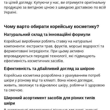
та цілей догляду. Купуючи у нас, ви отримуєте оригінальну
продукцію за вигідною ціною з швидкою доставкою по всій
Україні.
Чому варто обирати корейську косметику?
Натуральний склад та інноваційні формули
Корейські виробники роблять ставку на натуральні
компоненти: екстракти трав, фруктів, морські водорості та
ферментовані інгредієнти. При цьому активно
впроваджуються передові технології, які підвищують
ефективність косметичних засобів.
Ефективність та дбайливий догляд за шкірою
Корейська косметика розроблена з урахуванням потреб
шкіри у різному віці та кліматі. Вона ніжно доглядає,
живить, зволожує та відновлює шкіру, роблячи її здоровою
та сяючою.
Широкий асортимент засобів для різних типів
шкіри
В асортименті представлені рішення для сухої, жирної,