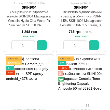
Артикул: double_1754
Артикул: 6280
SKIN1004
SKIN1004
Сонцезахисна сироватка
Інтенсивно відновлюючий
єсенція SKIN1004 Madagascar
крем для обличчя з PDRN
Centella Hyalu-Cica Water-Fit
1.5% SKIN1004 Madagascar
Sun Serum SPF50 PA++++
Centella PDRN 1.5 Cream, 30
SKIN1004 Madagascar Centella
мл
1 298 грн
765 грн
820 грн
Hyalu-Cica Water-Fit Sun
В наявності
В наявності
Serum SPF50+ Twin Pack 50ml
+ 50ml
ORIGINAL
ORIGINAL
НОВИНКА
ХІТ
ХІТ
−10%
−6%
14
Артикул: android_4378
Артикул: 86961