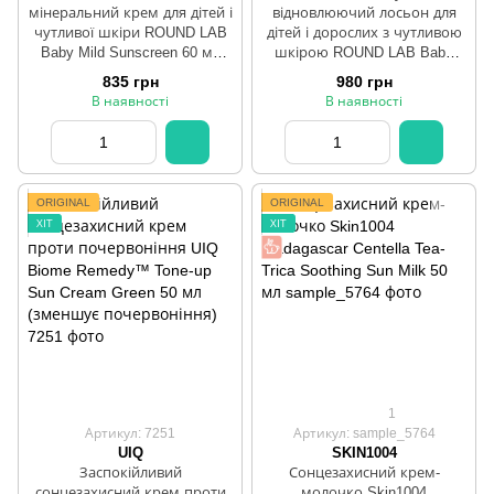
мінеральний крем для дітей і
відновлюючий лосьон для
чутливої шкіри ROUND LAB
дітей і дорослих з чутливою
Baby Mild Sunscreen 60 мл
шкірою ROUND LAB Baby
(фізичні фільтри)
Mild Lotion 300 мл
835 грн
980 грн
В наявності
В наявності
ORIGINAL
ORIGINAL
ХІТ
ХІТ
1
Артикул: 7251
Артикул: sample_5764
UIQ
SKIN1004
Заспокійливий
Сонцезахисний крем-
сонцезахисний крем проти
молочко Skin1004