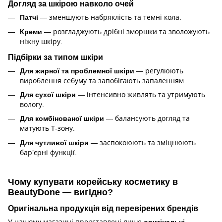
Догляд за шкірою навколо очей
Патчі
— зменшують набряклість та темні кола.
Креми
— розгладжують дрібні зморшки та зволожують
ніжну шкіру.
Підбірки за типом шкіри
Для жирної та проблемної шкіри
— регулюють
вироблення себуму та запобігають запаленням.
Для сухої шкіри
— інтенсивно живлять та утримують
вологу.
Для комбінованої шкіри
— балансують догляд та
матують Т-зону.
Для чутливої шкіри
— заспокоюють та зміцнюють
бар’єрні функції.
Чому купувати корейську косметику в
BeautyDone — вигідно?
Оригінальна продукція від перевірених брендів