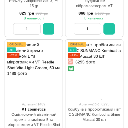
PanOxyl Adapalene Gel 0,1%
вбудованим
15 gr
вібромасажером VT
Cosmetics Cica Collagen Eye
825 грн
868 грн
990 грн
1 100 грн
Cream, 30 мл
В наявності
В наявності
ORIGINAL
ORIGINAL
ХІТ
ХІТ
−23%
−29%
2
Артикул: 1489
Артикул: big_6295
VT cosmetics
Комбуча з пробіотиками і віт
Освітлюючий вітамінний
С SUNMANC Kombucha Shine
крем з вітаміном Е та
Muscat 30 шт
мікроголками VT Reedle Shot