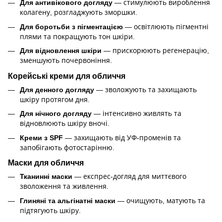
Для антивікового догляду
— стимулюють вироблення
колагену, розгладжують зморшки.
Для боротьби з пігментацією
— освітлюють пігментні
плями та покращують тон шкіри.
Для відновлення шкіри
— прискорюють регенерацію,
зменшують почервоніння.
Корейські креми для обличчя
Для денного догляду
— зволожують та захищають
шкіру протягом дня.
Для нічного догляду
— інтенсивно живлять та
відновлюють шкіру вночі.
Креми з SPF
— захищають від УФ-променів та
запобігають фотостарінню.
Маски для обличчя
Тканинні маски
— експрес-догляд для миттєвого
зволоження та живлення.
Глиняні та альгінатні маски
— очищують, матують та
підтягують шкіру.