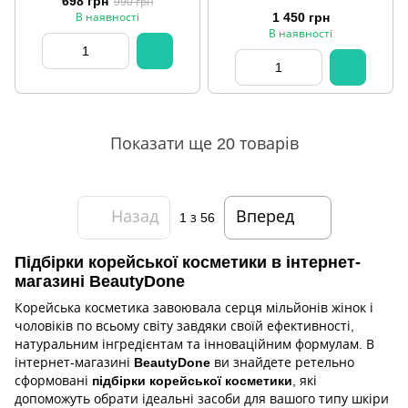
698 грн
990 грн
1 450 грн
В наявності
В наявності
Показати ще 20 товарів
Назад
Вперед
1
з 56
Підбірки корейської косметики в інтернет-
магазині BeautyDone
Корейська косметика завоювала серця мільйонів жінок і
чоловіків по всьому світу завдяки своїй ефективності,
натуральним інгредієнтам та інноваційним формулам. В
інтернет-магазині
BeautyDone
ви знайдете ретельно
сформовані
підбірки корейської косметики
, які
допоможуть обрати ідеальні засоби для вашого типу шкіри