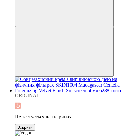
ORIGINAL
Хіт
Не тестується на тваринах
Закрити