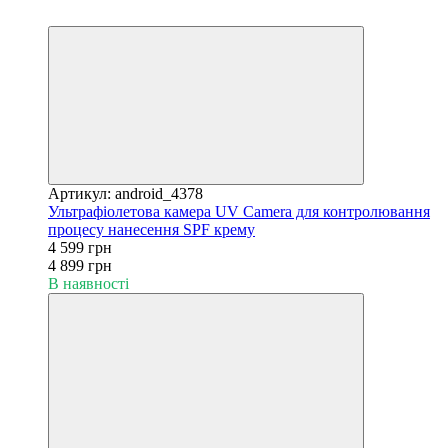
Хіт
−6%
Артикул: android_4378
Ультрафіолетова камера UV Camera для контролювання
процесу нанесення SPF крему
4 599 грн
4 899 грн
В наявності