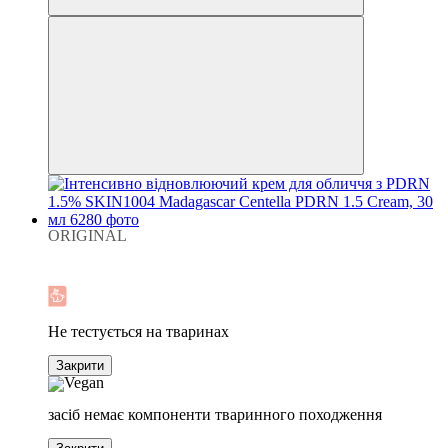
ORIGINAL
Новинка
Хіт
−7%
Не тестується на тваринах
Закрити
засіб немає компоненти тваринного походження