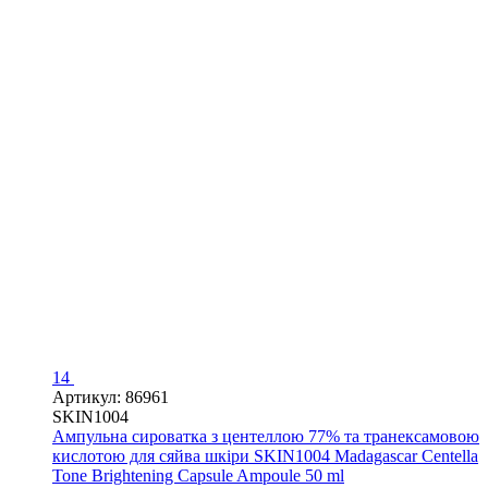
14
Артикул: 86961
SKIN1004
Ампульна сироватка з центеллою 77% та транексамовою
кислотою для сяйва шкіри SKIN1004 Madagascar Centella
Tone Brightening Capsule Ampoule 50 ml