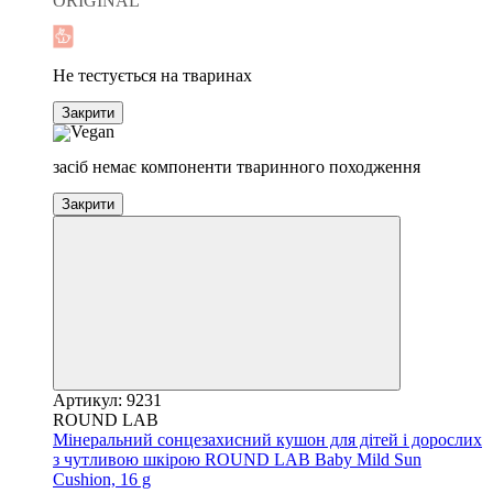
ORIGINAL
Хіт
Не тестується на тваринах
Закрити
засіб немає компоненти тваринного походження
Закрити
Артикул: 9231
ROUND LAB
Мінеральний сонцезахисний кушон для дітей і дорослих
з чутливою шкірою ROUND LAB Baby Mild Sun
Cushion, 16 g