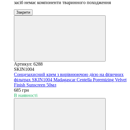
засіб немає компоненти тваринного походження
Закрити
Артикул: 6288
SKIN1004
Сонцезахисний крем з вирівнюючою дією на фізичних
фільтрах SKIN1004 Madagascar Centella Poremizing Velvet
Finish Sunscreen 50мл
685 грн
В наявності