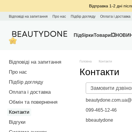
Перейти до основного контенту
Відправка 1-2 дні післ
Відповіді на запитання
Про нас
Підбір догляду
Оплата і доставка
Підбірки
Товари
💥НОВИ
Відповіді на запитання
Головна
Контакти
Контакти
Про нас
Підбір догляду
Замовити дзвіно
Оплата і доставка
beautydone.com.ua@
Обмін та повернення
099-465-12-46
Контакти
bbeautydone
Відгуки