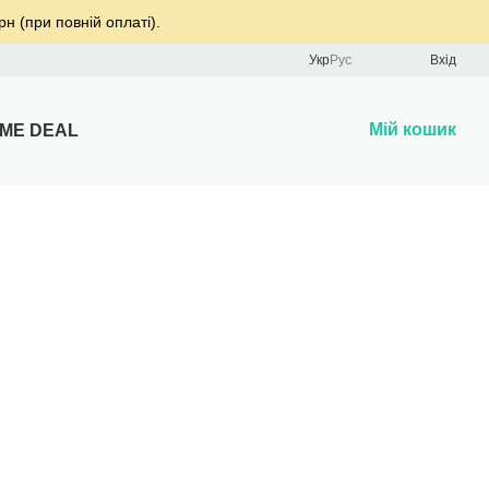
рн (при повній оплаті).
Укр
Рус
Вхід
Мій кошик
IME DEAL