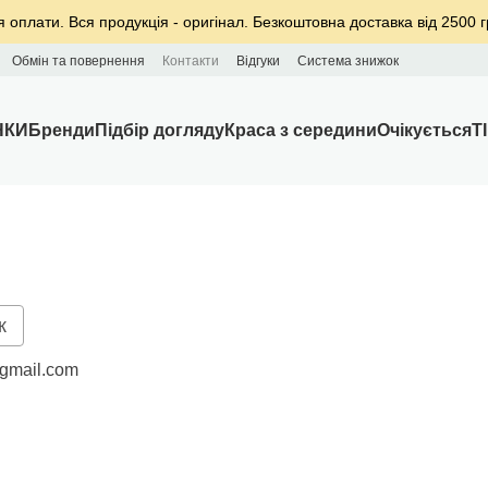
я оплати. Вся продукція - оригінал. Безкоштовна доставка від 2500 г
Обмін та повернення
Контакти
Відгуки
Система знижок
НКИ
Бренди
Підбір догляду
Краса з середини
Очікується
T
к
gmail.com