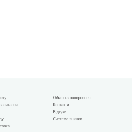
нету
Обмін та повернення
 запитання
Контакти
Відгуки
яду
Система знижок
ставка