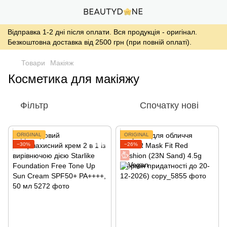
Відправка 1-2 дні після оплати. Вся продукція - оригінал.
Безкоштовна доставка від 2500 грн (при повній оплаті).
Товари
Макіяж
Косметика для макіяжу
Фільтр
Спочатку нові
ORIGINAL
ORIGINAL
−30%
−26%