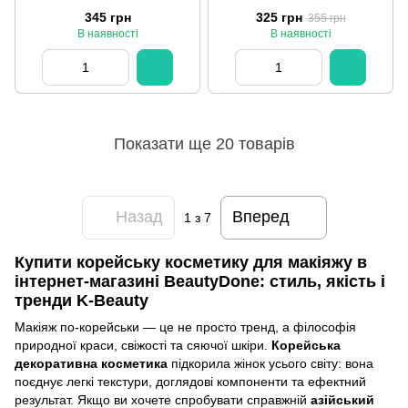
345 грн
325 грн
355 грн
В наявності
В наявності
Показати ще 20 товарів
Назад
Вперед
1
з 7
Купити корейську косметику для макіяжу в
інтернет-магазині BeautyDone: стиль, якість і
тренди K-Beauty
Макіяж по-корейськи — це не просто тренд, а філософія
природної краси, свіжості та сяючої шкіри.
Корейська
декоративна косметика
підкорила жінок усього світу: вона
поєднує легкі текстури, доглядові компоненти та ефектний
результат. Якщо ви хочете спробувати справжній
азійський