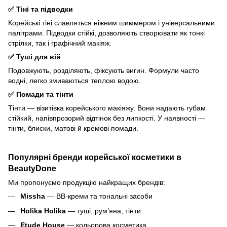
✅ Тіні та підводки
Корейські тіні славляться ніжним шиммером і універсальними
палітрами. Підводки стійкі, дозволяють створювати як тонкі
стрілки, так і графічний макіяж.
✅ Туші для вій
Подовжують, розділяють, фіксують вигин. Формули часто
водні, легко змиваються теплою водою.
✅ Помади та тінти
Тінти — візитівка корейського макіяжу. Вони надають губам
стійкий, напівпрозорий відтінок без липкості. У наявності —
тінти, блиски, матові й кремові помади.
Популярні бренди корейської косметики в
BeautyDone
Ми пропонуємо продукцію найкращих брендів:
Missha
— ВВ-креми та тональні засоби
Holika Holika
— туші, рум’яна, тінти
Etude House
— кольорова косметика