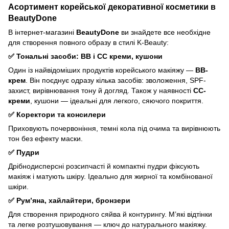
Асортимент корейської декоративної косметики в
BeautyDone
В інтернет-магазині
BeautyDone
ви знайдете все необхідне
для створення повного образу в стилі K-Beauty:
✅ Тональні засоби: ВВ і СС креми, кушони
Один із найвідоміших продуктів корейського макіяжу —
BB-
крем
. Він поєднує одразу кілька засобів: зволоження, SPF-
захист, вирівнювання тону й догляд. Також у наявності
CC-
креми
, кушони — ідеальні для легкого, сяючого покриття.
✅ Коректори та консилери
Приховують почервоніння, темні кола під очима та вирівнюють
тон без ефекту маски.
✅ Пудри
Дрібнодисперсні розсипчасті й компактні пудри фіксують
макіяж і матують шкіру. Ідеально для жирної та комбінованої
шкіри.
✅ Рум’яна, хайлайтери, бронзери
Для створення природного сяйва й контурингу. М’які відтінки
та легке розтушовування — ключ до натурального макіяжу.