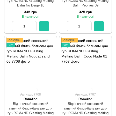
губ ROM&ND Glasting Melting
губ ROM&ND Glasting Melting
Balm Nu Beige 10
Balm Peonies 09
345 грн
325 грн
В наявності
В наявності
ORIGINAL
ORIGINAL
ХІТ
ХІТ
1
1
Артикул: 7708
Артикул: 7707
Rom&nd
Rom&nd
Відтіночний соковитий
Відтіночний соковитий
танучий блиск-бальзам для
танучий блиск-бальзам для
губ ROM&ND Glasting Melting
губ ROM&ND Glasting Melting