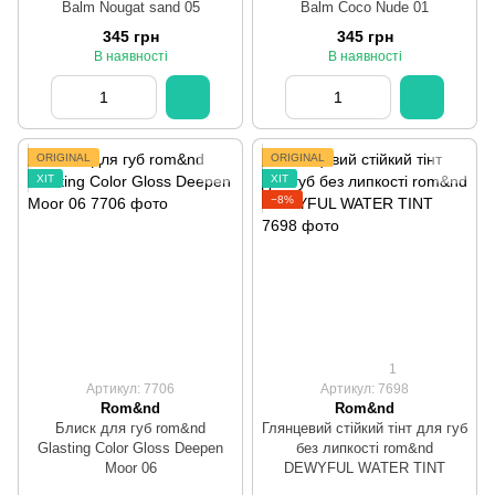
Balm Nougat sand 05
Balm Coco Nude 01
345 грн
345 грн
В наявності
В наявності
ORIGINAL
ORIGINAL
ХІТ
ХІТ
−8%
1
Артикул: 7706
Артикул: 7698
Rom&nd
Rom&nd
Блиск для губ rom&nd
Глянцевий стійкий тінт для губ
Glasting Color Gloss Deepen
без липкості rom&nd
Moor 06
DEWYFUL WATER TINT