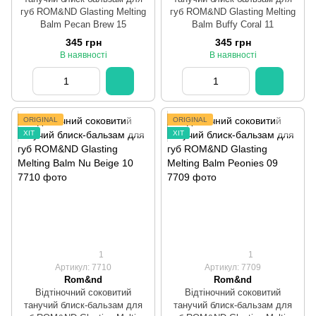
губ ROM&ND Glasting Melting
губ ROM&ND Glasting Melting
Balm Pecan Brew 15
Balm Buffy Coral 11
345 грн
345 грн
В наявності
В наявності
ORIGINAL
ORIGINAL
ХІТ
ХІТ
1
1
Артикул: 7710
Артикул: 7709
Rom&nd
Rom&nd
Відтіночний соковитий
Відтіночний соковитий
танучий блиск-бальзам для
танучий блиск-бальзам для