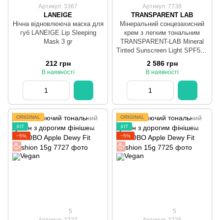
Артикул: 3367
Артикул: 7738
LANEIGE
TRANSPARENT LAB
Нічна відновлююча маска для
Мінеральний сонцезахисний
губ LANEIGE Lip Sleeping
крем з легким тональним
Mask 3 gr
TRANSPARENT-LAB Mineral
Tinted Sunscreen Light SPF50+
100 мл (універсальний
212 грн
2 586 грн
світлий відтінок)
В наявності
В наявності
ORIGINAL
ORIGINAL
ХІТ
ХІТ
−5%
−5%
5
5
Артикул: 7727
Артикул: 7725