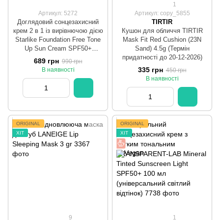
1
Артикул: 5272
Артикул: copy_5855
Доглядовий сонцезахисний
TIRTIR
крем 2 в 1 із вирівнючою дією
Кушон для обличчя TIRTIR
Starlike Foundation Free Tone
Mask Fit Red Cushion (23N
Up Sun Cream SPF50+
Sand) 4.5g (Термін
PA++++, 50 мл
придатності до 20-12-2026)
689 грн
990 грн
335 грн
В наявності
450 грн
В наявності
ORIGINAL
ORIGINAL
ХІТ
ХІТ
9
1