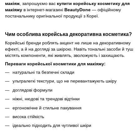
макіяж
, запрошуємо вас
купити корейську косметику для
макіяжу
в інтернет-магазині
BeautyDone
— офіційному
постачальнику оригінальної продукції з Кореї.
Чим особлива корейська декоративна косметика?
Корейські бренди роблять акцент не лише на декоративному
ефекті, а й на догляді за шкірою. Навіть тональні засоби й туш
містять компоненти, які живлять, зволожують і захищають.
Переваги корейської косметики для макіяжу:
натуральні та безпечні склади
ультралегкі текстури, що не перевантажують шкіру
доглядові формули
ніжні, нюдові та трендові відтінки
ергономічне й стильне пакування
висока стійкість
ідеально підходить для чутливої шкіри