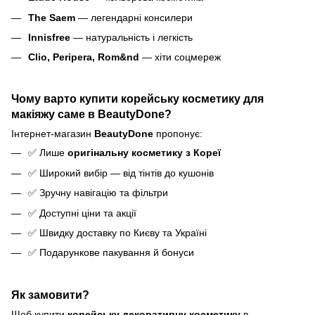
The Saem
— легендарні консилери
Innisfree
— натуральність і легкість
Clio, Peripera, Rom&nd
— хіти соцмереж
Чому варто купити корейську косметику для
макіяжу саме в BeautyDone?
Інтернет-магазин
BeautyDone
пропонує:
✅ Лише
оригінальну косметику з Кореї
✅ Широкий вибір — від тінтів до кушонів
✅ Зручну навігацію та фільтри
✅ Доступні ціни та акції
✅ Швидку доставку по Києву та Україні
✅ Подарункове пакування й бонуси
Як замовити?
Щоб купити
корейську декоративну косметику
в