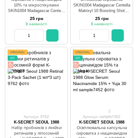
10% та мікроспікулами
SKIN1004 Madagascar Centella
SKIN1004 Madagascar Centella
Matrixyl 10 Boosting Shot
Niacinamide 10 Boosting Shot
1.5/30 мл
25 грн
25 грн
1.5/30 мл
В наявності
В наявності
ORIGINAL
ORIGINAL
ХІТ
ХІТ
2
Артикул: 9762
Артикул: sample7452
K-SECRET SEOUL 1988
K-SECRET SEOUL 1988
Набір пробників з лінійки
Освітлювальна капсульна
ретиналів у ліпосомній
сироватка з ніацинамідом