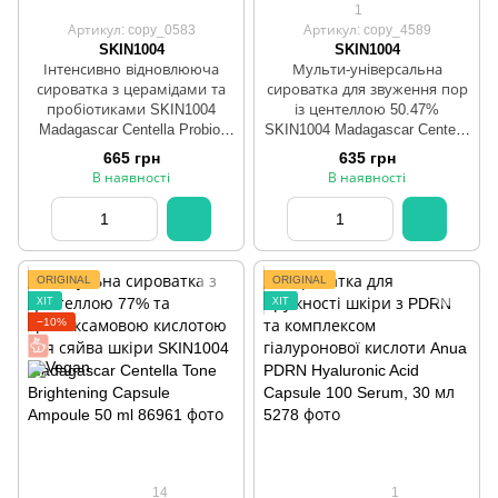
1
Артикул: copy_0583
Артикул: copy_4589
SKIN1004
SKIN1004
Інтенсивно відновлююча
Мульти-універсальна
сироватка з церамідами та
сироватка для звуження пор
пробіотиками SKIN1004
із центеллою 50.47%
Madagascar Centella Probio-
SKIN1004 Madagascar Centella
Cica Intensive Ampoule 50 ml
Poremizing Fresh Ampoule 50
665 грн
635 грн
ml
В наявності
В наявності
ORIGINAL
ORIGINAL
ХІТ
ХІТ
−10%
14
1