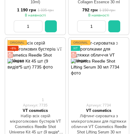
10ml)
Collagen Essence 30 ml
1 190 грн
792 грн
1 335 грн
1 150 грн
В наявності
В наявності
ORIGINAL
ORIGINAL
−8%
ХІТ
1
Артикул: 7735
Артикул: 7734
VT cosmetics
VT cosmetics
Набір всіх серій
Ліфтинг-сироватка з
мікроголкових бустерів VT
ммікроголками для підтяжки
Cosmetics Reedle Shot
обличчя VT Cosmetics Reedle
Universe Kit 45 шт (9 видів*5
Shot Lifting Serum 30 мл