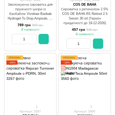
Зволожуюча сироватка для
COS DE BAHA
пружності шкіри із
Сироватка з ретинолом 2.5%
баобабом Vividraw Baobab
COS DE BAHA RS Retinol 2.5
Hydrogel To Drop Ampoule, 40
Serum 30 ml (Термін
мл
придатності до 19-12-2026)
789 грн
990 грн
457 грн
В наявності
545 грн
В наявності
ORIGINAL
ORIGINAL
−45%
−16%
1
2
Артикул: 3267
Артикул: 3560