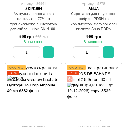
Артикул: 86961
Артикул: 5278
SKIN1004
ANUA
Ампульна сироватка з
Сироватка для пружності
центеллою 77% та
шкіри з PDRN та
транексамовою кислотою
комплексом гіалуронової
для сяйва шкіри SKIN1004
кислоти Anua PDRN
Madagascar Centella Tone
Hyaluronic Acid Capsule 100
598 грн
990 грн
665 грн
Brightening Capsule Ampoule
Serum, 30 мл
В наявності
В наявності
50 ml
ORIGINAL
ORIGINAL
−20%
−16%
1
Артикул: 6882
Артикул: copy_8539