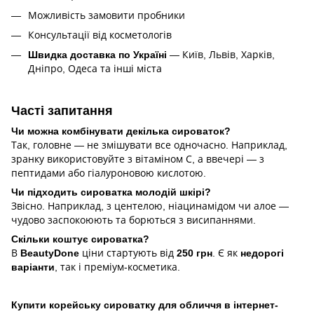
Можливість замовити пробники
Консультації від косметологів
Швидка доставка по Україні
— Київ, Львів, Харків,
Дніпро, Одеса та інші міста
Часті запитання
Чи можна комбінувати декілька сироваток?
Так, головне — не змішувати все одночасно. Наприклад,
зранку використовуйте з вітаміном С, а ввечері — з
пептидами або гіалуроновою кислотою.
Чи підходить сироватка молодій шкірі?
Звісно. Наприклад, з центелою, ніацинамідом чи алое —
чудово заспокоюють та борються з висипаннями.
Скільки коштує сироватка?
В
BeautyDone
ціни стартують від
250 грн
. Є як
недорогі
варіанти
, так і преміум-косметика.
Купити корейську сироватку для обличчя в інтернет-