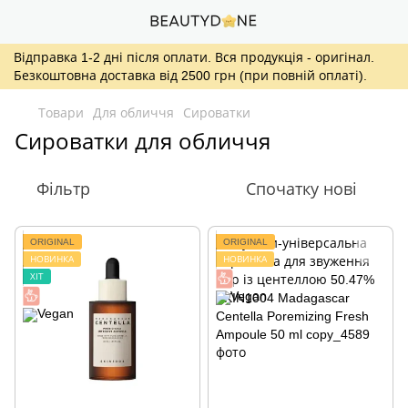
Відправка 1-2 дні після оплати. Вся продукція - оригінал.
Безкоштовна доставка від 2500 грн (при повній оплаті).
Товари
Для обличчя
Сироватки
Сироватки для обличчя
Фільтр
Спочатку нові
ORIGINAL
ORIGINAL
НОВИНКА
НОВИНКА
ХІТ