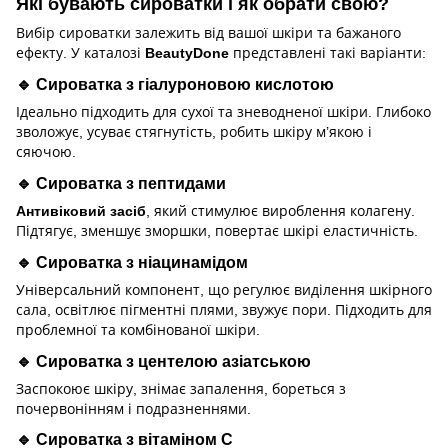
Які бувають сироватки і як обрати свою?
Вибір сироватки залежить від вашої шкіри та бажаного
ефекту. У каталозі
BeautyDone
представлені такі варіанти:
🔹 Сироватка з гіалуроновою кислотою
Ідеально підходить для сухої та зневодненої шкіри. Глибоко
зволожує, усуває стягнутість, робить шкіру м’якою і
сяючою.
🔹 Сироватка з пептидами
Антивіковий засіб
, який стимулює вироблення колагену.
Підтягує, зменшує зморшки, повертає шкірі еластичність.
🔹 Сироватка з ніацинамідом
Універсальний компонент, що регулює виділення шкірного
сала, освітлює пігментні плями, звужує пори. Підходить для
проблемної та комбінованої шкіри.
🔹 Сироватка з центелою азіатською
Заспокоює шкіру, знімає запалення, бореться з
почервонінням і подразненнями.
🔹 Сироватка з вітаміном С