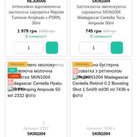
REJURAN
SKIN1004
Інтенсивно відновлююча
Заспокоюча зволожуюча
заспокоча сироватка Rejuran
сироватка SKIN1004
Turnover Amploule c-PDRN,
Madagascar Centella Teca
30ml
Ampoule 50ml
1 979 грн
745 грн
3 600 грн
890 грн
В наявності
В наявності
ORIGINAL
ORIGINAL
ХІТ
−23%
2
Артикул: 2332
Артикул: 7436-s
SKIN1004
SKIN1004