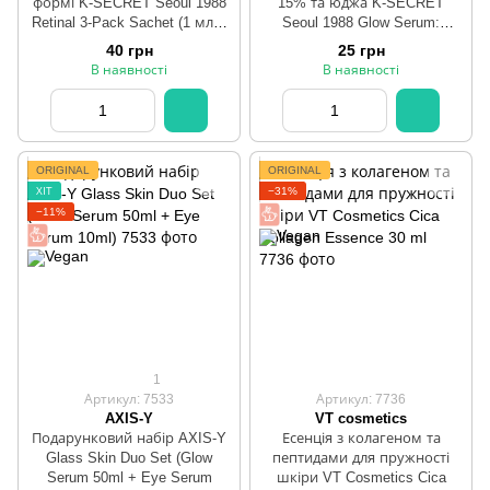
формі K-SECRET Seoul 1988
15% та юджа K‑SECRET
Retinal 3-Pack Sachet (1 мл*3
Seoul 1988 Glow Serum:
шт)
Niacinamide 15% + Yuja 30 ml
40 грн
25 грн
В наявності
В наявності
ORIGINAL
ORIGINAL
ХІТ
−31%
−11%
1
Артикул: 7533
Артикул: 7736
AXIS-Y
VT cosmetics
Подарунковий набір AXIS-Y
Есенція з колагеном та
Glass Skin Duo Set (Glow
пептидами для пружності
Serum 50ml + Eye Serum
шкіри VT Cosmetics Cica