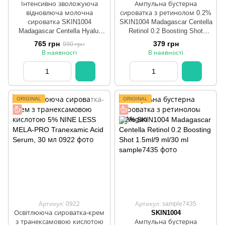
Інтенсивно зволожуюча
Ампульна бустерна
відновлюча молочна
сироватка з ретинолом 0.2%
сироватка SKIN1004
SKIN1004 Madagascar Centella
Madagascar Centella Hyalu-
Retinol 0.2 Boosting Shot
Teca Plumping Ampoule 50 мл
1.5ml/9 ml/30 ml
765 грн
379 грн
990 грн
В наявності
В наявності
ORIGINAL
ORIGINAL
Артикул: 0922
Артикул: sample7435
Освітлююча сироватка-крем
SKIN1004
з транексамовою кислотою
Ампульна бустерна