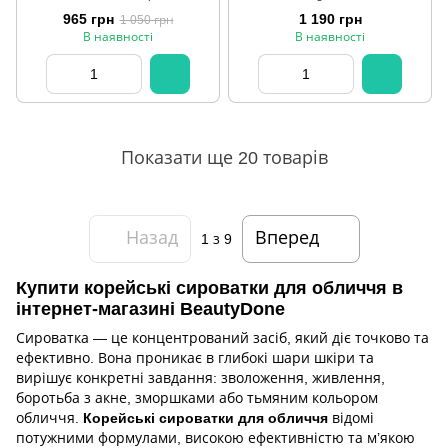
шт)
965 грн
1 190 грн
1 050 грн
В наявності
В наявності
Показати ще 20 товарів
Назад
Вперед
1
з 9
Купити корейські сироватки для обличчя в
інтернет-магазині BeautyDone
Сироватка — це концентрований засіб, який діє точково та
ефективно. Вона проникає в глибокі шари шкіри та
вирішує конкретні завдання: зволоження, живлення,
боротьба з акне, зморшками або тьмяним кольором
обличчя.
Корейські сироватки для обличчя
відомі
потужними формулами, високою ефективністю та м’якою