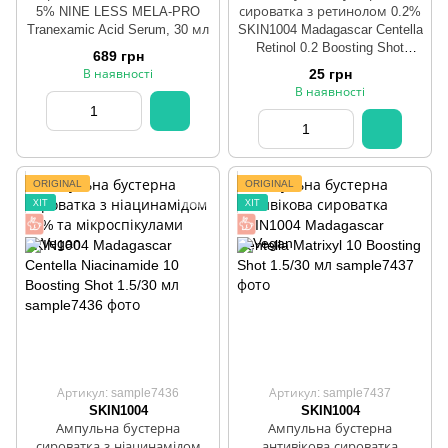
5% NINE LESS MELA-PRO
сироватка з ретинолом 0.2%
Tranexamic Acid Serum, 30 мл
SKIN1004 Madagascar Centella
Retinol 0.2 Boosting Shot
689 грн
1.5ml/9 ml/30 ml
25 грн
В наявності
В наявності
ORIGINAL
ORIGINAL
ХІТ
ХІТ
Артикул: sample7436
Артикул: sample7437
SKIN1004
SKIN1004
Ампульна бустерна
Ампульна бустерна
сироватка з ніацинамідом
антивікова сироватка