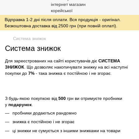
Відправка 1-2 дні після оплати. Вся продукція - оригінал.
Безкоштовна доставка від 2500 грн (при повній оплаті).
Система знижок
Система знижок
Для зареєстрованих на сайті користувачів діє
СИСТЕМА
ЗНИЖОК
. Що дозволяє накопичувати знижку на всі наступні
покупки до
7%
- така знижка є постійною і не згорає.
З будь-якою покупкою від
500
грн ви отримуєте пробники
у
подарунок
.
пробники додаються рандомно
знижка є постійною і не згорає
ці знижки не сумується з іншими знижками на товари