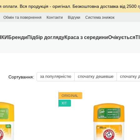
я оплати. Вся продукція - оригінал. Безкоштовна доставка від 2500 г
Обмін та повернення
Контакти
Відгуки
Система знижок
НКИ
Бренди
Підбір догляду
Краса з середини
Очікується
T
за популярністю
спочатку дешевше
спочатку 
Сортування:
ORIGINAL
ХІТ