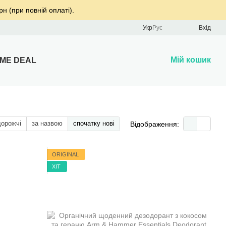
рн (при повній оплаті).
Укр
Рус
Вхід
Мій кошик
IME DEAL
дорожчі
за назвою
спочатку нові
Відображення:
ORIGINAL
ХІТ