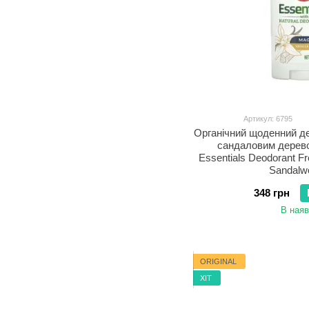
Артикул: 6795
Органічний щоденний де
сандаловим дерев
Essentials Deodorant F
Sandalw
348 грн
В наяв
ORIGINAL
ХІТ