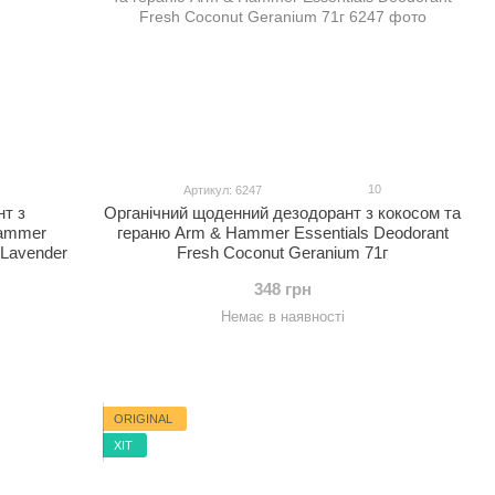
10
Артикул: 6247
нт з
Органічний щоденний дезодорант з кокосом та
Hammer
гераню Arm & Hammer Essentials Deodorant
 Lavender
Fresh Coconut Geranium 71г
348 грн
Немає в наявності
ORIGINAL
ХІТ