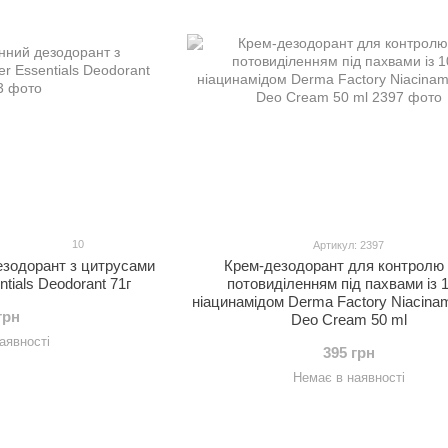
10
Артикул: 2397
езодорант з цитрусами
Крем-дезодорант для контролю
ials Deodorant 71г
потовиділенням під пахвами із
ніацинамідом Derma Factory Niacina
грн
Deo Cream 50 ml
аявності
395 грн
Немає в наявності