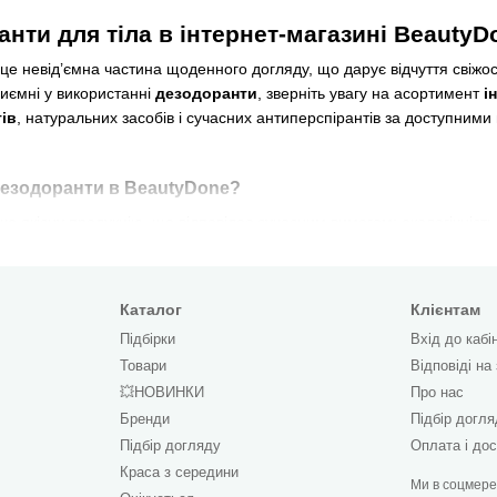
нти для тіла в інтернет-магазині BeautyD
е невід’ємна частина щоденного догляду, що дарує відчуття свіжос
риємні у використанні
дезодоранти
, зверніть увагу на асортимент
і
ів
, натуральних засобів і сучасних антиперспірантів за доступними
дезодоранти в BeautyDone?
 якісну продукцію, що відповідає сучасним вимогам: екологічність,
шому каталозі ви можете
купити дезодоранти для тіла
на будь-який
;
Каталог
Клієнтам
 крему або роликового аплікатора;
Підбірки
Вхід до кабі
або без запаху;
Товари
Відповіді на
ирту
— для чутливої шкіри;
💥НОВИНКИ
Про нас
юмінію
— для прихильників натурального догляду.
Бренди
Підбір догл
Підбір догляду
Оплата і до
Краса з середини
антів у BeautyDone
Ми в соцмер