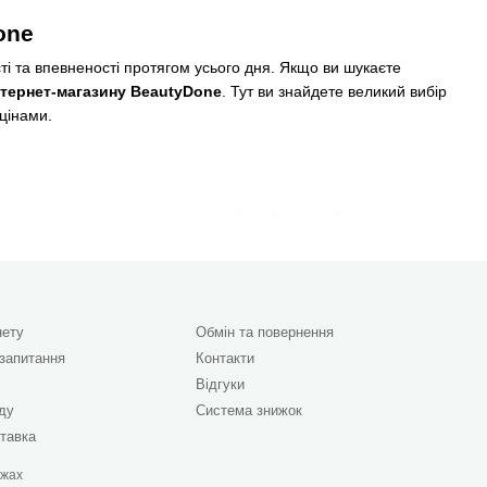
one
ті та впевненості протягом усього дня. Якщо ви шукаєте
нтернет-магазину BeautyDone
. Тут ви знайдете великий вибір
 цінами.
 відсутність шкідливих компонентів, ефективний захист та
 смак:
нету
Обмін та повернення
 запитання
Контакти
Відгуки
яду
Система знижок
ставка
ежах