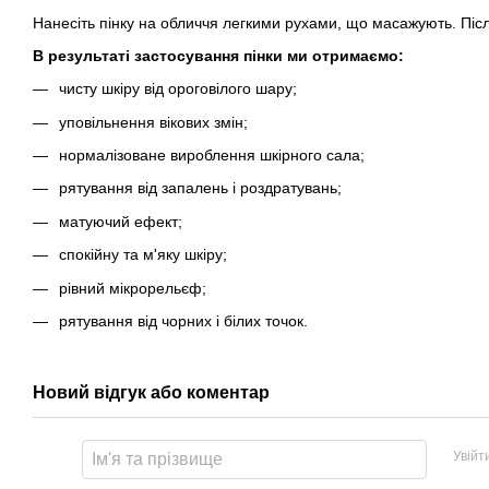
Нанесіть пінку на обличчя легкими рухами, що масажують. Пі
В результаті застосування пінки ми отримаємо:
чисту шкіру від ороговілого шару;
уповільнення вікових змін;
нормалізоване вироблення шкірного сала;
рятування від запалень і роздратувань;
матуючий ефект;
спокійну та м'яку шкіру;
рівний мікрорельєф;
рятування від чорних і білих точок.
Новий відгук або коментар
Увійт