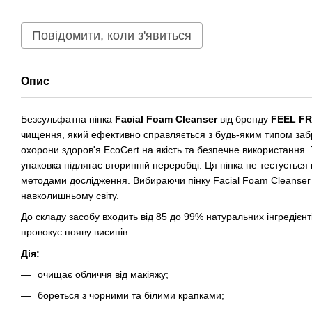
Повідомити, коли з'явиться
Опис
Безсульфатна пінка
Facial Foam Cleanser
від бренду
FEEL F
чищення, який ефективно справляється з будь-яким типом заб
охорони здоров'я EcoCert на якість та безпечне використання. 
упаковка підлягає вторинній переробці. Ця пінка не тестуєтьс
методами дослідження. Вибираючи пінку Facial Foam Cleanser
навколишньому світу.
До складу засобу входить від 85 до 99% натуральних інгредієнті
провокує появу висипів.
Дія:
очищає обличчя від макіяжу;
бореться з чорними та білими крапками;