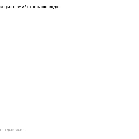
сля цього змийте теплою водою.
и за допомогою