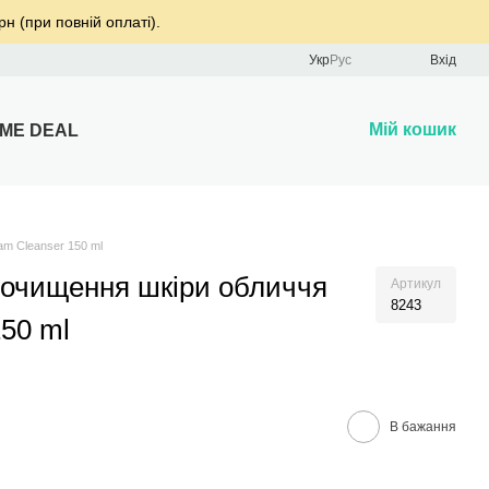
рн (при повній оплаті).
Укр
Рус
Вхід
Мій кошик
IME DEAL
am Cleanser 150 ml
 очищення шкіри обличчя
Артикул
8243
50 ml
В бажання