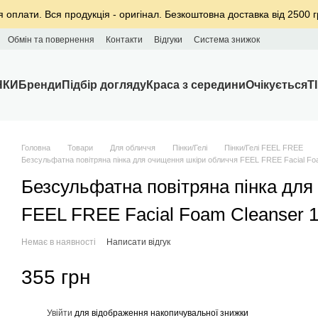
я оплати. Вся продукція - оригінал. Безкоштовна доставка від 2500 г
Обмін та повернення
Контакти
Відгуки
Система знижок
НКИ
Бренди
Підбір догляду
Краса з середини
Очікується
T
Головна
Товари
Для обличчя
Пінки/Гелі
Пінки/Гелі FEEL FREE
Безсульфатна повітряна пінка для очищення шкіри обличчя FEEL FREE Facial Fo
Безсульфатна повітряна пінка для
FEEL FREE Facial Foam Cleanser 1
Немає в наявності
Написати відгук
355 грн
%
Увійти
для відображення накопичувальної знижки