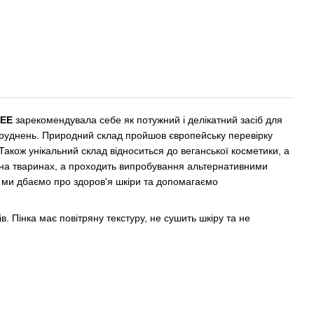
REE
зарекомендувала себе як потужний і делікатний засіб для
руднень. Природний склад пройшов європейську перевірку
Також унікальний склад відноситься до веганської косметики, а
я на тваринах, а проходить випробування альтернативними
 ми дбаємо про здоров'я шкіри та допомагаємо
в. Пінка має повітряну текстуру, не сушить шкіру та не