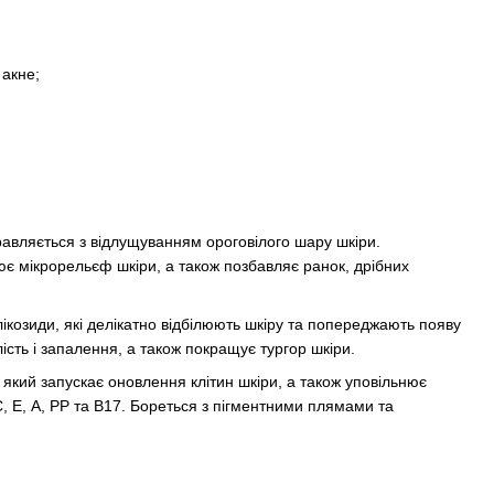
 акне;
авляється з відлущуванням ороговілого шару шкіри.
ює мікрорельєф шкіри, а також позбавляє ранок, дрібних
глікозиди, які делікатно відбілюють шкіру та попереджають появу
сть і запалення, а також покращує тургор шкіри.
який запускає оновлення клітин шкіри, а також уповільнює
С, Е, А, РР та В17. Бореться з пігментними плямами та