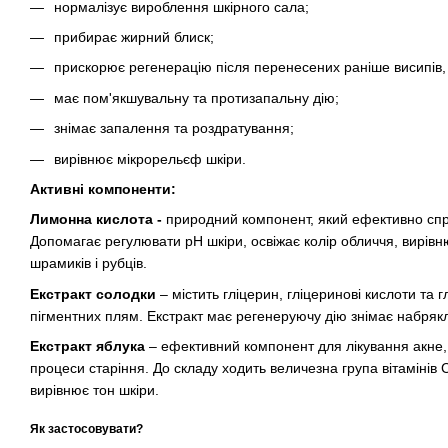
нормалізує вироблення шкірного сала;
прибирає жирний блиск;
прискорює регенерацію після перенесених раніше висипів,
має пом'якшувальну та протизапальну дію;
знімає запалення та роздратування;
вирівнює мікрорельєф шкіри.
Активні компоненти:
Лимонна кислота -
природний компонент, який ефективно спр
Допомагає регулювати pH шкіри, освіжає колір обличчя, вирівн
шрамиків і рубців.
Екстракт солодки
– містить гліцерин, гліцеринові кислоти та 
пігментних плям. Екстракт має регенеруючу дію знімає набряклі
Екстракт яблука
– ефективний компонент для лікування акне, 
процеси старіння. До складу ходить величезна група вітамінів 
вирівнює тон шкіри.
Як застосовувати?