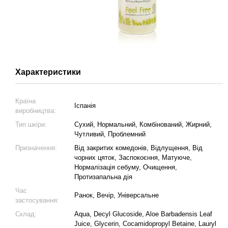
Характеристики
Країна
Іспанія
виробництва:
Тип шкіри:
Сухий, Нормальний, Комбінований, Жирний,
Чутливий, Проблемний
Призначення:
Від закритих комедонів, Відлущення, Від
чорних цяток, Заспокоєння, Матуюче,
Нормалізація себуму, Очищення,
Протизапальна дія
Час
Ранок, Вечір, Універсальне
застосування:
Склад:
Aqua, Decyl Glucoside, Aloe Barbadensis Leaf
Juice, Glycerin, Cocamidopropyl Betaine, Lauryl