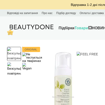
Перейти до основного контенту
Відправка 1-2 дні післ
Відповіді на запитання
Про нас
Підбір догляду
Оплата і доставка
Підбірки
Товари
💥НОВИ
ORIGINAL