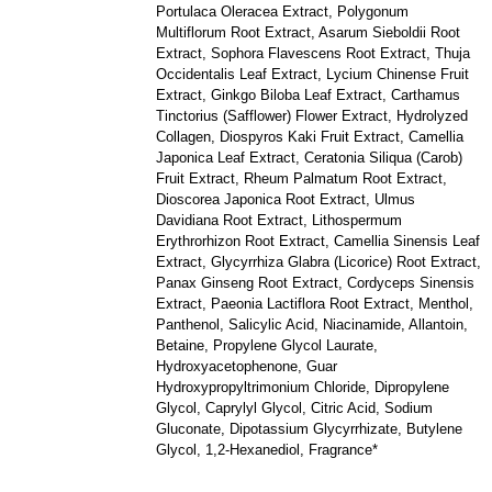
Portulaca Oleracea Extract, Polygonum
Multiflorum Root Extract, Asarum Sieboldii Root
Extract, Sophora Flavescens Root Extract, Thuja
Occidentalis Leaf Extract, Lycium Chinense Fruit
Extract, Ginkgo Biloba Leaf Extract, Carthamus
Tinctorius (Safflower) Flower Extract, Hydrolyzed
Collagen, Diospyros Kaki Fruit Extract, Camellia
Japonica Leaf Extract, Ceratonia Siliqua (Carob)
Fruit Extract, Rheum Palmatum Root Extract,
Dioscorea Japonica Root Extract, Ulmus
Davidiana Root Extract, Lithospermum
Erythrorhizon Root Extract, Camellia Sinensis Leaf
Extract, Glycyrrhiza Glabra (Licorice) Root Extract,
Panax Ginseng Root Extract, Cordyceps Sinensis
Extract, Paeonia Lactiflora Root Extract, Menthol,
Panthenol, Salicylic Acid, Niacinamide, Allantoin,
Betaine, Propylene Glycol Laurate,
Hydroxyacetophenone, Guar
Hydroxypropyltrimonium Chloride, Dipropylene
Glycol, Caprylyl Glycol, Citric Acid, Sodium
Gluconate, Dipotassium Glycyrrhizate, Butylene
Glycol, 1,2-Hexanediol, Fragrance*