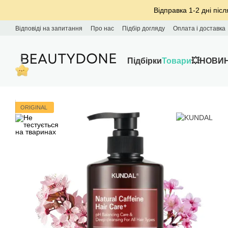
Перейти до основного контенту
Відправка 1-2 дні післ
Відповіді на запитання
Про нас
Підбір догляду
Оплата і доставка
Підбірки
Товари
💥НОВИ
ORIGINAL