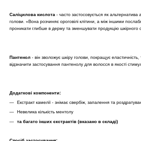
Саліцилова кислота
- часто застосовується як альтернатива 
голови. «Вона розчиняє ороговілі клітини, а між іншими послаб
проникати глибше в дерму та зменшувати продукцію шкірного 
Пантенол
- він зволожує шкіру голови, покращує еластичність, 
відзначити застосування пантенолу для волосся в якості стимул
Додаткові компоненти:
Екстракт камелії - знімає свербіж, запалення та роздратува
Невелика кількість ментолу
та багато інших єкстрактів (вказано в складі)
Спосіб застосування: