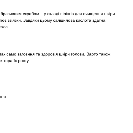
абразивним скрабам – у складі пілінгів для очищення шкіри
лює зв'язки. Завдяки цьому саліцилова кислота здатна
сала.
так само загоєння та здоров'я шкіри голови. Варто також
ятора їх росту.
ння.