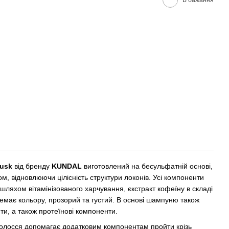
Musk
від бренду
KUNDAL
виготовлений на бесульфатній основі,
м, відновлюючи цілісність структури локонів. Усі компоненти
хом вітамінізованого харчування, єкстракт кофеїну в складі
емає кольору, прозорий та густий. В основі шампуню також
ти, а також протеїнові компоненти.
 волосся допомагає додатковим компонентам пройти крізь