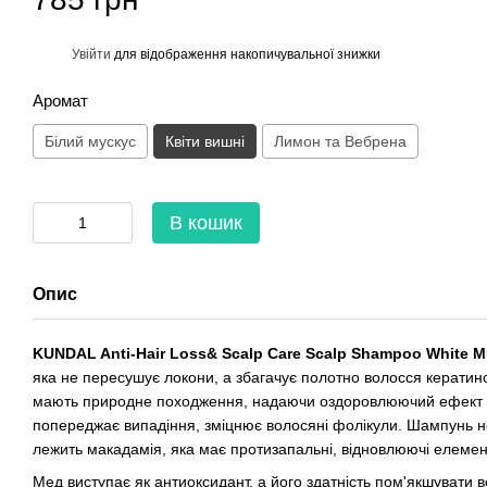
%
Увійти
для відображення накопичувальної знижки
Аромат
Білий мускус
Квіти вишні
Лимон та Вебрена
В кошик
Опис
KUNDAL Anti-Hair Loss& Scalp Care Scalp Shampoo White 
яка не пересушує локони, а збагачує полотно волосся кератино
мають природне походження, надаючи оздоровлюючий ефект шля
попереджає випадіння, зміцнює волосяні фолікули. Шампунь н
лежить макадамія, яка має протизапальні, відновлюючі елемен
Мед виступає як антиоксидант, а його здатність пом'якшувати