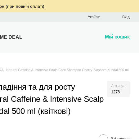
рн (при повній оплаті).
Укр
Рус
Вхід
Мій кошик
IME DEAL
 Natural Caffeine & Intensive Scalp Care Shampoo Cherry Blossom Kundal 500 ml
адіння та для росту
Артикул
1278
l Caffeine & Intensive Scalp
l 500 ml (квіткові)
В бажання