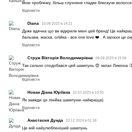
мою проблему, більш слухняне гладке блискуче волосся,
Відповісти
Diana
10.09.2025 в 14:21
Дуже вдячна що ви відкрили мені цей бренд! Це найкра
бальзам, маска, олійка - все one love ❤️ . А запахи це 
Відповісти
Струж Вікторія Володимирівна
09.09.2025 в 15:58
Так сильно сподобався цей шампунь 😍 запах Лимона 
Відповісти
Новак Діана Юріївна
22.07.2025 в 10:35
Як завжди ця лінійка шампуню найкраща)
Відповісти
Анастасия Дунда
03.12.2024 в 01:38
Це мій найулюбленіший шампунь