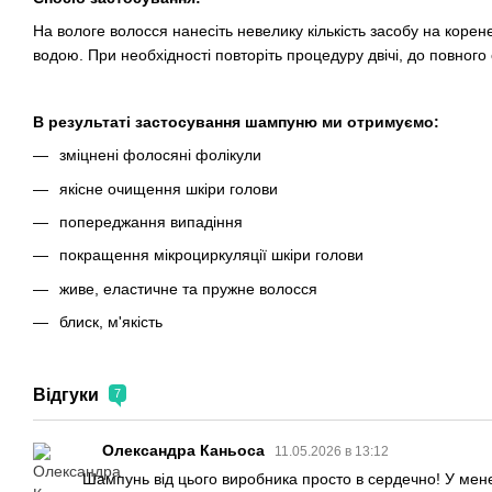
На вологе волосся нанесіть невелику кількість засобу на корен
водою. При необхідності повторіть процедуру двічі, до повног
В результаті застосування шампуню ми отримуємо:
зміцнені фолосяні фолікули
якісне очищення шкіри голови
попереджання випадіння
покращення мікроциркуляції шкіри голови
живе, еластичне та пружне волосся
блиск, м'якість
Відгуки
7
Олександра Каньоса
11.05.2026 в 13:12
Шампунь від цього виробника просто в сердечно! У мен