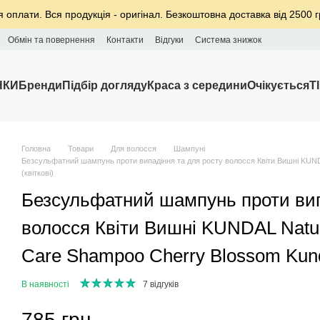
я оплати. Вся продукція - оригінал. Безкоштовна доставка від 2500 г
Обмін та повернення
Контакти
Відгуки
Система знижок
НКИ
Бренди
Підбір догляду
Краса з середини
Очікується
T
Головна
Товари
Для волосся
Шампуні
Безсульфатний шампунь проти випадіння та для росту волосся Квіти Вишні KUNDAL
(квіткові)
Безсульфатний шампунь проти вип
волосся Квіти Вишні KUNDAL Natura
Care Shampoo Cherry Blossom Kunda
В наявності
7 відгуків
785 грн