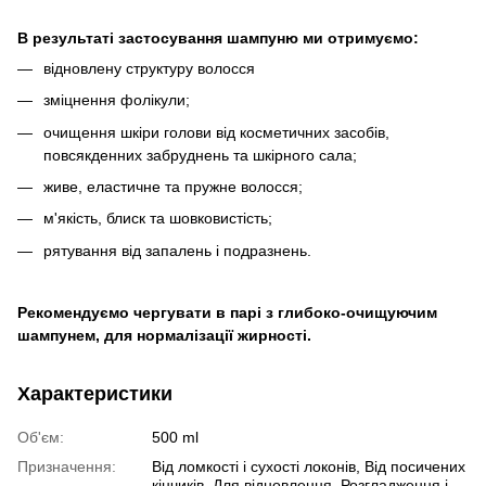
В результаті застосування шампуню ми отримуємо:
відновлену структуру волосся
зміцнення фолікули;
очищення шкіри голови від косметичних засобів,
повсякденних забруднень та шкірного сала;
живе, еластичне та пружне волосся;
м'якість, блиск та шовковистість;
рятування від запалень і подразнень.
Рекомендуємо чергувати в парі з глибоко-очищуючим
шампунем, для нормалізації жирності.
Характеристики
Об'єм:
500 ml
Призначення:
Від ломкості і сухості локонів, Від посичених
кінчиків, Для відновлення, Розгладження і