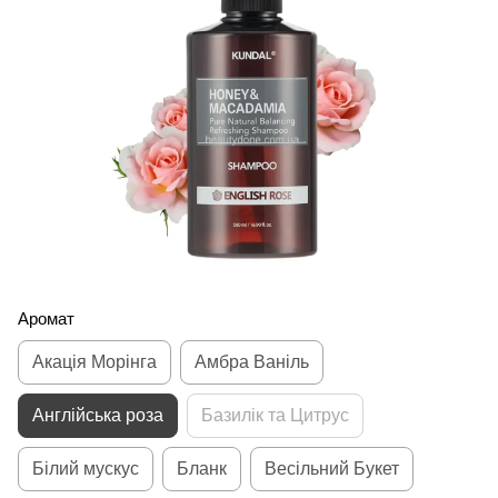
Аромат
Акація Морінга
Амбра Ваніль
Англійська роза
Базилік та Цитрус
Білий мускус
Бланк
Весільний Букет