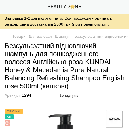
Відправка 1-2 дні після оплати. Вся продукція - оригінал.
Безкоштовна доставка від 2500 грн (при повній оплаті).
Товари
Для волосся
Шампуні
Безсульфатний відновлючий 
Безсульфатний відновлючий
шампунь для пошкодженного
волосся Англійська роза KUNDAL
Honey & Macadamia Pure Natural
Balancing Refreshing Shampoo English
rose 500ml (квіткові)
Артикул:
1294
15 відгуків
ORIGINAL
ХІТ