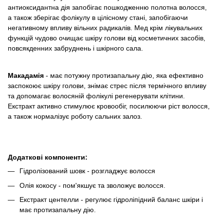
антиоксидантна дія запобігає пошкодженню полотна волосся,
а також зберігає фолікулу в цілісному стані, запобігаючи
негативному впливу вільних радикалів. Мед крім лікувальних
функцій чудово очищає шкіру голови від косметичних засобів,
повсякденних забруднень і шкірного сала.
Макадамія
- має потужну протизапальну дію, яка ефективно
заспокоює шкіру голови, знімає стрес після термічного впливу
та допомагає волосяній фолікулі регенерувати клітини.
Екстракт активно стимулює кровообіг, посилюючи ріст волосся,
а також нормалізує роботу сальних залоз.
Додаткові компоненти:
Гідролізований шовк - розгладжує волосся
Олія кокосу - пом'якшує та зволожує волосся.
Екстракт центелли - регулює гідроліпідний баланс шкіри і
має протизапальну дію.