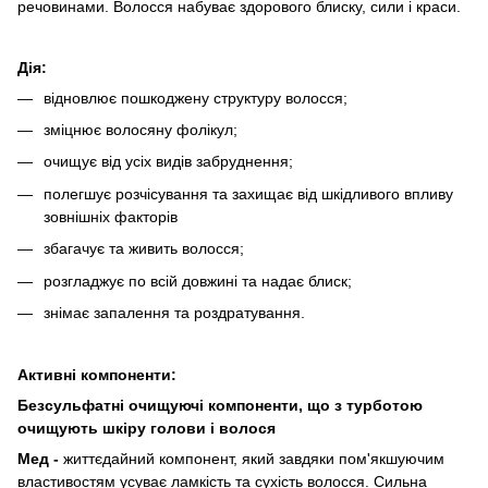
речовинами. Волосся набуває здорового блиску, сили і краси.
Дія:
відновлює пошкоджену структуру волосся;
зміцнює волосяну фолікул;
очищує від усіх видів забруднення;
полегшує розчісування та захищає від шкідливого впливу
зовнішніх факторів
збагачує та живить волосся;
розгладжує по всій довжині та надає блиск;
знімає запалення та роздратування.
Активні компоненти:
Безсульфатні очищуючі компоненти, що з турботою
очищують шкіру голови і волося
Мед -
життєдайний компонент, який завдяки пом'якшуючим
властивостям усуває ламкість та сухість волосся. Сильна