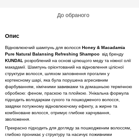
До обраного
Опис
Відновлюючий шампунь для волосся
Honey & Macadamia
Pure Natural Balansing Refreshing Shampoo
від бренду
KUNDAL
розроблений на основі цілющого меду та ніжної олії
макадамії. Шампунь орієнтований на відновлення цілісної
структури волосся, шляхом заповнення прогалин у
кортексному шарі, яка була порушена агресивним
фарбуванням, хімічними завивками та домашньою термічною
обробкою: феном, праскою та плойкою. Унікальна формула
підходить володаркам сухого та пошкодженого волосся,
завдяки потужному відновлюючому ефекту, а жирне та
комбіноване волосся, отримує глибоке харчування,
зволоження.
Прекрасно підходить для догляду за пошкодженим волоссям,
глибоко проникає у структуру та насичує поживними