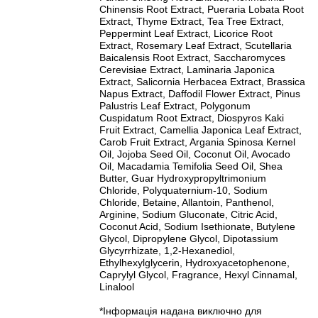
Chinensis Root Extract, Pueraria Lobata Root
Extract, Thyme Extract, Tea Tree Extract,
Peppermint Leaf Extract, Licorice Root
Extract, Rosemary Leaf Extract, Scutellaria
Baicalensis Root Extract, Saccharomyces
Cerevisiae Extract, Laminaria Japonica
Extract, Salicornia Herbacea Extract, Brassica
Napus Extract, Daffodil Flower Extract, Pinus
Palustris Leaf Extract, Polygonum
Cuspidatum Root Extract, Diospyros Kaki
Fruit Extract, Camellia Japonica Leaf Extract,
Carob Fruit Extract, Argania Spinosa Kernel
Oil, Jojoba Seed Oil, Coconut Oil, Avocado
Oil, Macadamia Temifolia Seed Oil, Shea
Butter, Guar Hydroxypropyltrimonium
Chloride, Polyquaternium-10, Sodium
Chloride, Betaine, Allantoin, Panthenol,
Arginine, Sodium Gluconate, Citric Acid,
Coconut Acid, Sodium Isethionate, Butylene
Glycol, Dipropylene Glycol, Dipotassium
Glycyrrhizate, 1,2-Hexanediol,
Ethylhexylglycerin, Hydroxyacetophenone,
Caprylyl Glycol, Fragrance, Hexyl Cinnamal,
Linalool
*Інформація надана виключно для