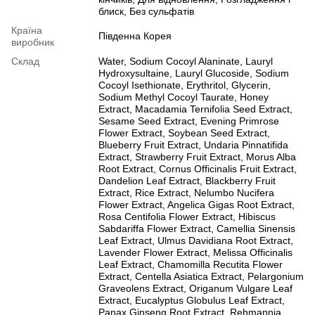
блиск, Без сульфатів
Країна
Південна Корея
виробник
Склад
Water, Sodium Cocoyl Alaninate, Lauryl
Hydroxysultaine, Lauryl Glucoside, Sodium
Cocoyl Isethionate, Erythritol, Glycerin,
Sodium Methyl Cocoyl Taurate, Honey
Extract, Macadamia Ternifolia Seed Extract,
Sesame Seed Extract, Evening Primrose
Flower Extract, Soybean Seed Extract,
Blueberry Fruit Extract, Undaria Pinnatifida
Extract, Strawberry Fruit Extract, Morus Alba
Root Extract, Cornus Officinalis Fruit Extract,
Dandelion Leaf Extract, Blackberry Fruit
Extract, Rice Extract, Nelumbo Nucifera
Flower Extract, Angelica Gigas Root Extract,
Rosa Centifolia Flower Extract, Hibiscus
Sabdariffa Flower Extract, Camellia Sinensis
Leaf Extract, Ulmus Davidiana Root Extract,
Lavender Flower Extract, Melissa Officinalis
Leaf Extract, Chamomilla Recutita Flower
Extract, Centella Asiatica Extract, Pelargonium
Graveolens Extract, Origanum Vulgare Leaf
Extract, Eucalyptus Globulus Leaf Extract,
Panax Ginseng Root Extract, Rehmannia