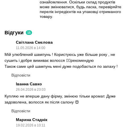
ознайомлення. Оскільки склад продуктів
може змінюватися, будь ласка, перевіряйте
перелік інгредієнтів на упаковці отриманого
товару.
Відгуки
15
Світлана Смєлова
11.05.2026 в 14:00
Мій улюблений шампунь ! Користуюсь уже більше року , не
сушить і добре вимиває волосся 👍🏻рекомендую
Також саме цей шампунь мені дуже подобається по запаху !
Відповісти
Іванна Савко
26.04.2026 в 23:03
Купляю не вперше дану фірму, змінюю тільки аромат. Дуже
задоволена, волосся як після салону 😍
Відповісти
Марина Стаднік
19.02.2026 в 10:11