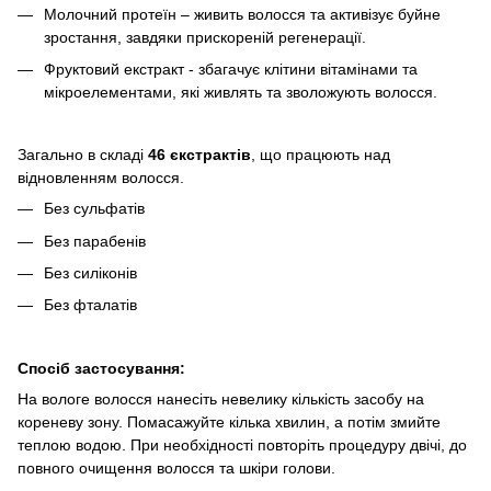
Молочний протеїн – живить волосся та активізує буйне
зростання, завдяки прискореній регенерації.
Фруктовий екстракт - збагачує клітини вітамінами та
мікроелементами, які живлять та зволожують волосся.
Загально в складі
46 єкстрактів
, що працюють над
відновленням волосся.
Без сульфатів
Без парабенів
Без силіконів
Без фталатів
Спосіб застосування:
На вологе волосся нанесіть невелику кількість засобу на
кореневу зону. Помасажуйте кілька хвилин, а потім змийте
теплою водою. При необхідності повторіть процедуру двічі, до
повного очищення волосся та шкіри голови.