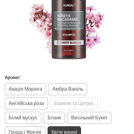
Аромат
Акація Морінга
Амбра Ваніль
Англійська роза
Базилік та Цитрус
Білий мускус
Бланк
Весільний Букет
Груша і Фрезія
Квіти вишні