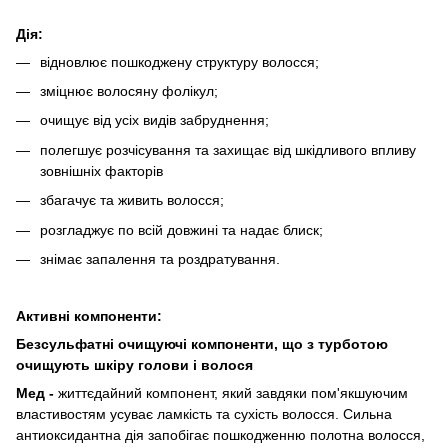
Дія:
відновлює пошкоджену структуру волосся;
зміцнює волосяну фолікул;
очищує від усіх видів забруднення;
полегшує розчісування та захищає від шкідливого впливу
зовнішніх факторів
збагачує та живить волосся;
розгладжує по всій довжині та надає блиск;
знімає запалення та роздратування.
Активні компоненти:
Безсульфатні очищуючі компоненти, що з турботою
очищують шкіру голови і волося
Мед -
життєдайний компонент, який завдяки пом'якшуючим
властивостям усуває ламкість та сухість волосся. Сильна
антиоксидантна дія запобігає пошкодженню полотна волосся,