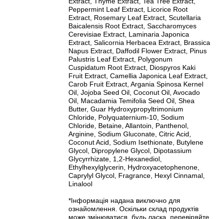
Extract, Thyme Extract, Tea Tree Extract,
Peppermint Leaf Extract, Licorice Root
Extract, Rosemary Leaf Extract, Scutellaria
Baicalensis Root Extract, Saccharomyces
Cerevisiae Extract, Laminaria Japonica
Extract, Salicornia Herbacea Extract, Brassica
Napus Extract, Daffodil Flower Extract, Pinus
Palustris Leaf Extract, Polygonum
Cuspidatum Root Extract, Diospyros Kaki
Fruit Extract, Camellia Japonica Leaf Extract,
Carob Fruit Extract, Argania Spinosa Kernel
Oil, Jojoba Seed Oil, Coconut Oil, Avocado
Oil, Macadamia Temifolia Seed Oil, Shea
Butter, Guar Hydroxypropyltrimonium
Chloride, Polyquaternium-10, Sodium
Chloride, Betaine, Allantoin, Panthenol,
Arginine, Sodium Gluconate, Citric Acid,
Coconut Acid, Sodium Isethionate, Butylene
Glycol, Dipropylene Glycol, Dipotassium
Glycyrrhizate, 1,2-Hexanediol,
Ethylhexylglycerin, Hydroxyacetophenone,
Caprylyl Glycol, Fragrance, Hexyl Cinnamal,
Linalool
*Інформація надана виключно для
ознайомлення. Оскільки склад продуктів
може змінюватися, будь ласка, перевіряйте