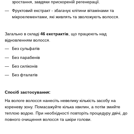
зростання, завдяки прискореній регенерації.
Фруктовий екстракт - збагачує клітини вітамінами та
мікроелементами, які живлять та зволожують волосся.
Загально в складі
46 єкстрактів
, що працюють над
відновленням волосся.
Без сульфатів
Без парабенів
Без силіконів
Без фталатів
Спосіб застосування:
На вологе волосся нанесіть невелику кількість засобу на
кореневу зону. Помасажуйте кілька хвилин, а потім змийте
теплою водою. При необхідності повторіть процедуру двічі, до
повного очищення волосся та шкіри голови.