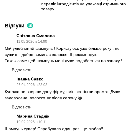
перелік інгредієнтів на упаковці отриманого
товару.
Відгуки
15
Світлана Смєлова
11.05.2026 в 14:00
Мій улюблений шампунь ! Користуюсь уже більше року , не
сушить і добре вимиває волосся 👍🏻рекомендую
Також саме цей шампунь мені дуже подобається по запаху !
Відповісти
Іванна Савко
26.04.2026 в 23:03
Купляю не вперше дану фірму, змінюю тільки аромат. Дуже
задоволена, волосся як після салону 😍
Відповісти
Марина Стаднік
19.02.2026 в 10:11
Шампунь супер! Спробувала один раз і це любов!!