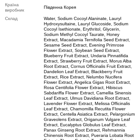
Країна
Південна Корея
виробник
Склад
Water, Sodium Cocoyl Alaninate, Lauryl
Hydroxysultaine, Lauryl Glucoside, Sodium
Cocoyl Isethionate, Erythritol, Glycerin,
Sodium Methyl Cocoyl Taurate, Honey
Extract, Macadamia Ternifolia Seed Extract,
Sesame Seed Extract, Evening Primrose
Flower Extract, Soybean Seed Extract,
Blueberry Fruit Extract, Undaria Pinnatifida
Extract, Strawberry Fruit Extract, Morus Alba
Root Extract, Cornus Officinalis Fruit Extract,
Dandelion Leaf Extract, Blackberry Fruit
Extract, Rice Extract, Nelumbo Nucifera
Flower Extract, Angelica Gigas Root Extract,
Rosa Centifolia Flower Extract, Hibiscus
Sabdariffa Flower Extract, Camellia Sinensis
Leaf Extract, Ulmus Davidiana Root Extract,
Lavender Flower Extract, Melissa Officinalis
Leaf Extract, Chamomilla Recutita Flower
Extract, Centella Asiatica Extract, Pelargonium
Graveolens Extract, Origanum Vulgare Leaf
Extract, Eucalyptus Globulus Leaf Extract,
Panax Ginseng Root Extract, Rehmannia
Chinensis Root Extract, Pueraria Lobata Root