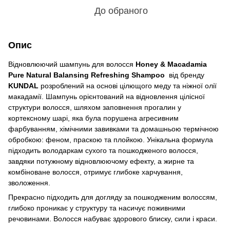
До обраного
Опис
Відновлюючий шампунь для волосся
Honey & Macadamia
Pure Natural Balansing Refreshing Shampoo
від бренду
KUNDAL
розроблений на основі цілющого меду та ніжної олії
макадамії. Шампунь орієнтований на відновлення цілісної
структури волосся, шляхом заповнення прогалин у
кортексному шарі, яка була порушена агресивним
фарбуванням, хімічними завивками та домашньою термічною
обробкою: феном, праскою та плойкою. Унікальна формула
підходить володаркам сухого та пошкодженого волосся,
завдяки потужному відновлюючому ефекту, а жирне та
комбіноване волосся, отримує глибоке харчування,
зволоження.
Прекрасно підходить для догляду за пошкодженим волоссям,
глибоко проникає у структуру та насичує поживними
речовинами. Волосся набуває здорового блиску, сили і краси.