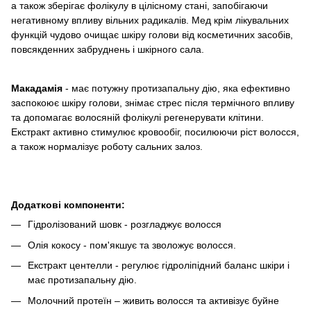
а також зберігає фолікулу в цілісному стані, запобігаючи
негативному впливу вільних радикалів. Мед крім лікувальних
функцій чудово очищає шкіру голови від косметичних засобів,
повсякденних забруднень і шкірного сала.
Макадамія
- має потужну протизапальну дію, яка ефективно
заспокоює шкіру голови, знімає стрес після термічного впливу
та допомагає волосяній фолікулі регенерувати клітини.
Екстракт активно стимулює кровообіг, посилюючи ріст волосся,
а також нормалізує роботу сальних залоз.
Додаткові компоненти:
Гідролізований шовк - розгладжує волосся
Олія кокосу - пом'якшує та зволожує волосся.
Екстракт центелли - регулює гідроліпідний баланс шкіри і
має протизапальну дію.
Молочний протеїн – живить волосся та активізує буйне