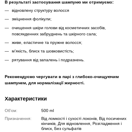
В результаті застосування шампуню ми отримуємо:
відновлену структуру волосся
зміцнення фолікули;
очищення шкіри голови від косметичних засобів,
повсякденних забруднень та шкірного сала;
живе, еластичне та пружне волосся;
м'якість, блиск та шовковистість;
рятування від запалень і подразнень.
Рекомендуємо чергувати в парі з глибоко-очищуючим
шампунем, для нормалізації жирності.
Характеристики
Об'єм:
500 ml
Призначення:
Від ломкості і сухості локонів, Від посичених
кінчиків, Для відновлення, Розгладження і
блиск, Без сульфатів