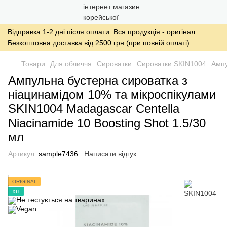
Відправка 1-2 дні після оплати. Вся продукція - оригінал.
Безкоштовна доставка від 2500 грн (при повній оплаті).
Товари
Для обличчя
Сироватки
Сироватки SKIN1004
Ампу
Ампульна бустерна сироватка з
ніацинамідом 10% та мікроспікулами
SKIN1004 Madagascar Centella
Niacinamide 10 Boosting Shot 1.5/30
мл
Артикул:
sample7436
Написати відгук
ORIGINAL
ХІТ