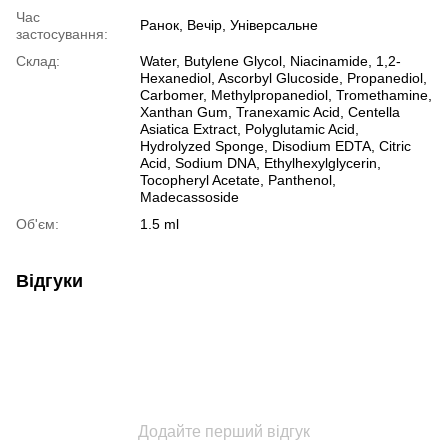
Час
Ранок, Вечір, Універсальне
застосування:
Склад:
Water, Butylene Glycol, Niacinamide, 1,2-
Hexanediol, Ascorbyl Glucoside, Propanediol,
Carbomer, Methylpropanediol, Tromethamine,
Xanthan Gum, Tranexamic Acid, Centella
Asiatica Extract, Polyglutamic Acid,
Hydrolyzed Sponge, Disodium EDTA, Citric
Acid, Sodium DNA, Ethylhexylglycerin,
Tocopheryl Acetate, Panthenol,
Madecassoside
Об'єм:
1.5 ml
Відгуки
Додайте перший відгук