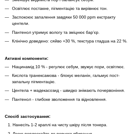
Освітлює постакне, пігментацію та вирівнює тон.
Заспокоює запалення завдяки 50 000 ppm екстракту
центели.
Пантенол утримує вологу та зміцнює бар’єр.
Клінічно доведено: сяйво +30 %, текстура гладша на 22 %.
Активні компоненти:
Ніацинамід 10 % - регулює себум, звужує пори, освітлює.
Кислота транексамова - блокує меланін, гальмує пост-
запальну пігментацію.
Центела + мадекасозид - швидко знімають почервоніння.
Пантенол - глибоке зволоження та відновлення.
Спосіб застосування:
Нанесіть 1-2 краплі на чисту шкіру після тонера.
Легко поплескайте до повного вбирання.