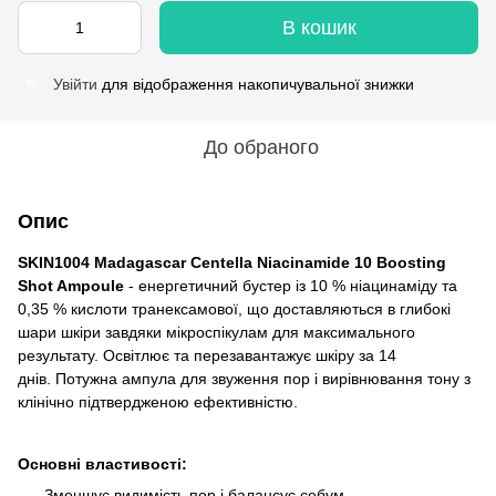
В кошик
Увійти
для відображення накопичувальної знижки
%
До обраного
Опис
SKIN1004 Madagascar Centella Niacinamide 10 Boosting
Shot Ampoule
- енергетичний бустер із 10 % ніацинаміду та
0,35 % кислоти транексамової, що доставляються в глибокі
шари шкіри завдяки мікроспікулам для максимального
результату. Освітлює та перезавантажує шкіру за 14
днів. Потужна ампула для звуження пор і вирівнювання тону з
клінічно підтвердженою ефективністю.
Основні властивості:
Зменшує видимість пор і балансує себум.