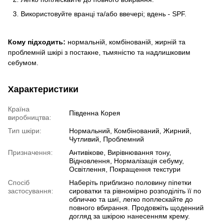
Використовуйте вранці та/або ввечері; вдень - SPF.
Кому підходить:
нормальній, комбінованій, жирній та
проблемній шкірі з постакне, тьмяністю та надлишковим
себумом.
Характеристики
Країна
Південна Корея
виробництва:
Тип шкіри:
Нормальний, Комбінований, Жирний,
Чутливий, Проблемний
Призначення:
Антивікове, Вирівнювання тону,
Відновлення, Нормалізація себуму,
Освітлення, Покращення текстури
Спосіб
Наберіть приблизно половину піпетки
застосування:
сироватки та рівномірно розподіліть її по
обличчю та шиї, легко поплескайте до
повного вбирання. Продовжіть щоденний
догляд за шкірою нанесенням крему.