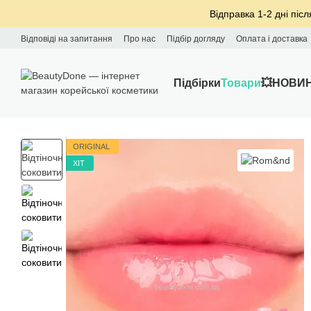
Перейти до основного контенту
Відправка 1-2 дні післ
Відповіді на запитання
Про нас
Підбір догляду
Оплата і доставка
Підбірки
Товари
💥НОВИ
ORIGINAL
ХІТ