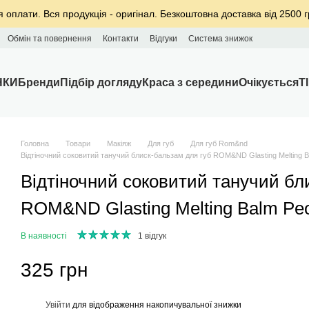
я оплати. Вся продукція - оригінал. Безкоштовна доставка від 2500 г
Обмін та повернення
Контакти
Відгуки
Система знижок
НКИ
Бренди
Підбір догляду
Краса з середини
Очікується
T
Головна
Товари
Макіяж
Для губ
Для губ Rom&nd
Відтіночний соковитий танучий блиск-бальзам для губ ROM&ND Glasting Melting B
Відтіночний соковитий танучий бл
ROM&ND Glasting Melting Balm Peo
В наявності
1 відгук
325 грн
%
Увійти
для відображення накопичувальної знижки