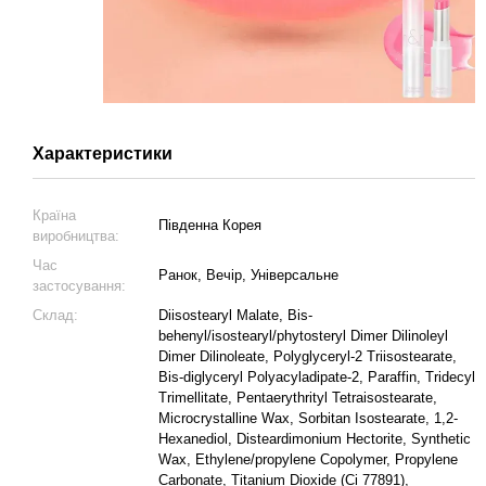
Характеристики
Країна
Південна Корея
виробництва:
Час
Ранок, Вечір, Універсальне
застосування:
Склад:
Diisostearyl Malate, Bis-
behenyl/isostearyl/phytosteryl Dimer Dilinoleyl
Dimer Dilinoleate, Polyglyceryl-2 Triisostearate,
Bis-diglyceryl Polyacyladipate-2, Paraffin, Tridecyl
Trimellitate, Pentaerythrityl Tetraisostearate,
Microcrystalline Wax, Sorbitan Isostearate, 1,2-
Hexanediol, Disteardimonium Hectorite, Synthetic
Wax, Ethylene/propylene Copolymer, Propylene
Carbonate, Titanium Dioxide (Ci 77891),