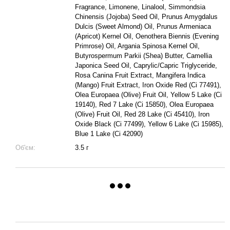
Fragrance, Limonene, Linalool, Simmondsia
Chinensis (Jojoba) Seed Oil, Prunus Amygdalus
Dulcis (Sweet Almond) Oil, Prunus Armeniaca
(Apricot) Kernel Oil, Oenothera Biennis (Evening
Primrose) Oil, Argania Spinosa Kernel Oil,
Butyrospermum Parkii (Shea) Butter, Camellia
Japonica Seed Oil, Caprylic/Capric Triglyceride,
Rosa Canina Fruit Extract, Mangifera Indica
(Mango) Fruit Extract, Iron Oxide Red (Ci 77491),
Olea Europaea (Olive) Fruit Oil, Yellow 5 Lake (Ci
19140), Red 7 Lake (Ci 15850), Olea Europaea
(Olive) Fruit Oil, Red 28 Lake (Ci 45410), Iron
Oxide Black (Ci 77499), Yellow 6 Lake (Ci 15985),
Blue 1 Lake (Ci 42090)
Об'єм:
3.5 г