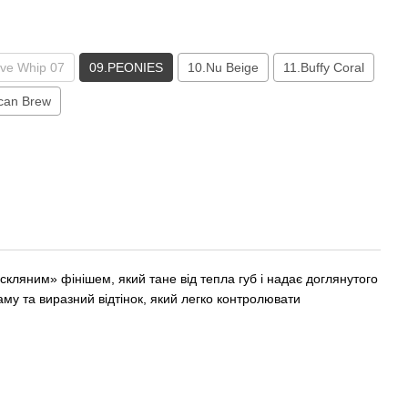
ve Whip 07
09.PEONIES
10.Nu Beige
11.Buffy Coral
can Brew
кляним» фінішем, який тане від тепла губ і надає доглянутого
у та виразний відтінок, який легко контролювати