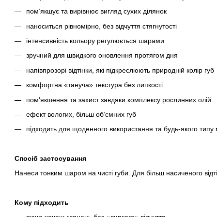
пом’якшує та вирівнює вигляд сухих ділянок
наноситься рівномірно, без відчуття стягнутості
інтенсивність кольору регулюється шарами
зручний для швидкого оновлення протягом дня
напівпрозорі відтінки, які підкреслюють природній колір губ
комфортна «тануча» текстура без липкості
пом’якшення та захист завдяки комплексу рослинних олій
ефект вологих, більш об’ємних губ
підходить для щоденного використання та будь-якого типу 
Спосіб застосування
Нанеси тонким шаром на чисті губи. Для більш насиченого від
Кому підходить
якщо хочеш глянець без «липкого» відчуття