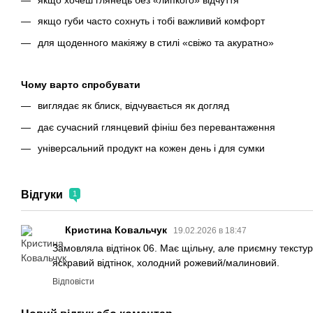
якщо губи часто сохнуть і тобі важливий комфорт
для щоденного макіяжу в стилі «свіжо та акуратно»
Чому варто спробувати
виглядає як блиск, відчувається як догляд
дає сучасний глянцевий фініш без перевантаження
універсальний продукт на кожен день і для сумки
Відгуки
1
Кристина Ковальчук
19.02.2026 в 18:47
Замовляла відтінок 06. Має щільну, але приємну текстуру
яскравий відтінок, холодний рожевий/малиновий.
Відповісти