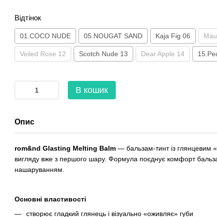
Відтінок
01.COCO NUDE
05.NOUGAT SAND
Kaja Fig 06
Mau
Veiled Rose 12
Scotch Nude 13
Dear Apple 14
15.Pe
В кошик
Опис
rom&nd Glasting Melting Balm
— бальзам-тинт із глянцевим «с
вигляду вже з першого шару. Формула поєднує комфорт бальзам
нашаруванням.
Основні властивості
створює гладкий глянець і візуально «оживляє» губи