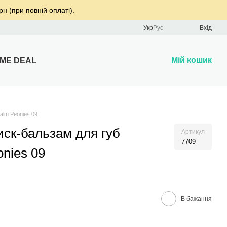
рн (при повній оплаті).
Укр
Рус
Вхід
Мій кошик
IME DEAL
alm Peonies 09
иск-бальзам для губ
Артикул
7709
nies 09
В бажання