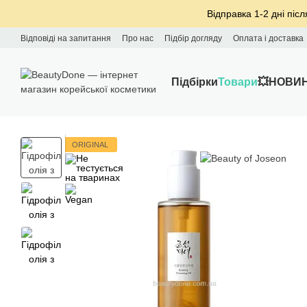
Перейти до основного контенту
Відправка 1-2 дні післ
Відповіді на запитання
Про нас
Підбір догляду
Оплата і доставка
Підбірки
Товари
💥НОВИ
ORIGINAL