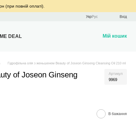
рн (при повній оплаті).
Укр
Рус
Вхід
Мій кошик
IME DEAL
n
Гідрофільна олія з женьшенем Beauty of Joseon Ginseng Cleansing Oil 210 ml
uty of Joseon Ginseng
Артикул
9969
В бажання