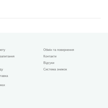
нету
Обмін та повернення
 запитання
Контакти
Відгуки
яду
Система знижок
ставка
ежах