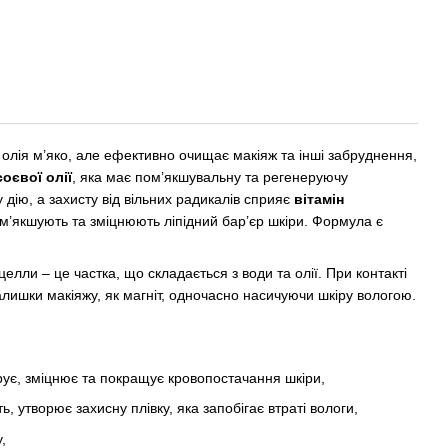
 олія м’яко, але ефективно очищає макіяж та інші забруднення,
соєвої олії
, яка має пом’якшувальну та регенеруючу
дію, а захисту від вільних радикалів сприяє
вітамін
м’якшують та зміцнюють ліпідний бар’єр шкіри. Формула є
елли – це частка, що складається з води та олії. При контакті
алишки макіяжу, як магніт, одночасно насичуючи шкіру вологою.
рує, зміцнює та покращує кровопостачання шкіри,
ь, утворює захисну плівку, яка запобігає втраті вологи,
,