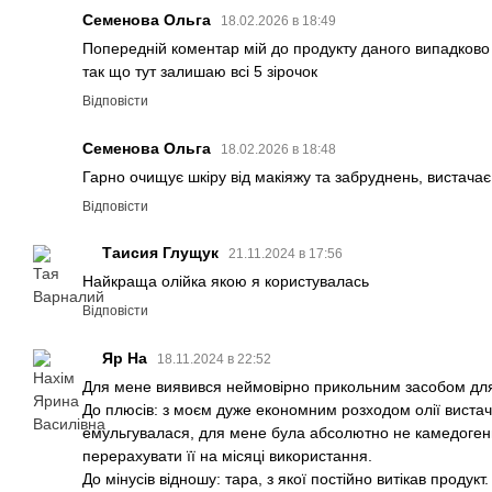
Семенова Ольга
18.02.2026 в 18:49
Попередній коментар мій до продукту даного випадково 
так що тут залишаю всі 5 зірочок
Відповісти
Семенова Ольга
18.02.2026 в 18:48
Гарно очищує шкіру від макіяжу та забруднень, вистачає
Відповісти
Таисия Глущук
21.11.2024 в 17:56
Найкраща олійка якою я користувалась
Відповісти
Яр На
18.11.2024 в 22:52
Для мене виявився неймовірно прикольним засобом для
До плюсів: з моєм дуже економним розходом олії вистачи
емульгувалася, для мене була абсолютно не камедоген
перерахувати її на місяці використання.
До мінусів відношу: тара, з якої постійно витікав продукт