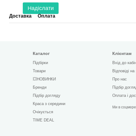
Надіслати
Доставка
Оплата
Каталог
Клієнтам
Підбірки
Вхід до кабі
Товари
Відповіді на
💥НОВИНКИ
Про нас
Бренди
Підбір догл
Підбір догляду
Оплата і до
Краса з середини
Ми в соцмер
Очікується
TIME DEAL