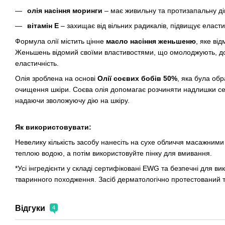
олія насіння моринги
– має живильну та протизапальну дію
вітамін Е
– захищає від вільних радикалів, підвищує еласти
Формула олії містить цінне
масло насіння женьшеню
, яке ві
Женьшень відомий своїми властивостями, що омолоджують, до
еластичність.
Олія зроблена на основі
Олії соєвих бобів 50%
, яка була обр
очищення шкіри. Соєва олія допомагає розчиняти надлишки себу
надаючи зволожуючу дію на шкіру.
Як використовувати:
Невелику кількість засобу нанесіть на сухе обличчя масажним
теплою водою, а потім використовуйте пінку для вмивання.
*Усі інгредієнти у складі сертифіковані EWG та безпечні для ви
тваринного походження. Засіб дерматологічно протестований та
Відгуки
4