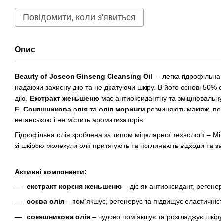
Повідомити, коли з'явиться
Опис
Beauty of Joseon Ginseng Cleansing Oil
– легка гідрофільна
надаючи захисну дію та не дратуючи шкіру. В його основі 50%
дію.
Екстракт женьшеню
має антиоксидантну та зміцнювальну 
Е
.
Соняшникова олія
та
олія моринги
розчиняють макіяж, по
веганською і не містить ароматизаторів.
Гідрофільна олія зроблена за типом міцелярної технології – Міц
зі шкірою молекули олії притягують та поглинають відходи та з
Активні компоненти:
екстракт кореня женьшеню
– діє як антиоксидант, регене
соєва олія
– ​​пом’якшує, регенерує та підвищує еластичніст
соняшникова олія
– ​​чудово пом’якшує та розгладжує шкіру