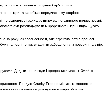
, заспокоює, зміцнює ліпідний бар’єр шкіри,
чність шкіри та запобігає передчасному старінню.
дмінно відновлює і захищає шкіру від негативного впливу ззовні.
помагаючи розгладжувати мікрорельєф шкіри і підвищувати її
ана за рахунок своєї легкості, але ефективності в процесі
му та чорні точки, видаляти забруднення з поверхні та з пір,
и рухами. Додати трохи води і продовжити масаж. Змийте
користання. Продукт Cruelty-Free не містить компонентів
 визнаний безпечним для чутливої ​​шкіри обличчя.