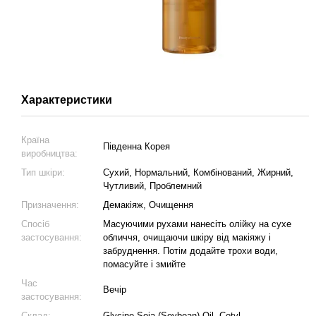
Характеристики
Країна
Південна Корея
виробництва:
Тип шкіри:
Сухий, Нормальний, Комбінований, Жирний,
Чутливий, Проблемний
Призначення:
Демакіяж, Очищення
Спосіб
Масуючими рухами нанесіть олійку на сухе
застосування:
обличчя, очищаючи шкіру від макіяжу і
забруднення. Потім додайте трохи води,
помасуйте і змийте
Час
Вечір
застосування:
Склад:
Glycine Soja (Soybean) Oil, Cetyl