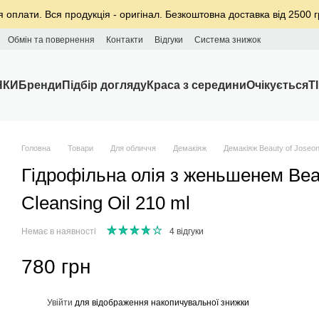
я оплати. Вся продукція - оригінал. Безкоштовна доставка від 2500 г
Обмін та повернення
Контакти
Відгуки
Система знижок
НКИ
Бренди
Підбір догляду
Краса з середини
Очікується
T
Головна
Товари
Для обличчя
Демакіяж
Демакіяж Beauty of Joseo
Гідрофільна олія з женьшенем Bea
Cleansing Oil 210 ml
Немає в наявності
4 відгуки
780 грн
%
Увійти
для відображення накопичувальної знижки