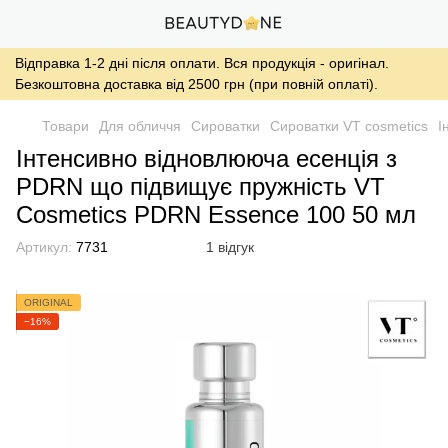
Відправка 1-2 дні після оплати. Вся продукція - оригінал.
Безкоштовна доставка від 2500 грн (при повній оплаті).
Товари
Для обличчя
Сироватки
Сироватки VT cosmetics
І
Інтенсивно відновлююча есенція з
PDRN що підвищує пружність VT
Cosmetics PDRN Essence 100 50 мл
Артикул:
7731
1 відгук
ORIGINAL
−16%