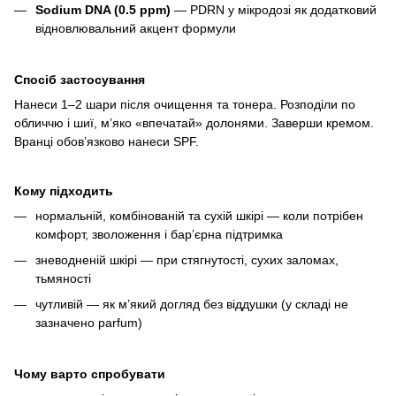
Sodium DNA (0.5 ppm)
— PDRN у мікродозі як додатковий
відновлювальний акцент формули
Спосіб застосування
Нанеси 1–2 шари після очищення та тонера. Розподіли по
обличчю і шиї, м’яко «впечатай» долонями. Заверши кремом.
Вранці обов’язково нанеси SPF.
Кому підходить
нормальній, комбінованій та сухій шкірі — коли потрібен
комфорт, зволоження і бар’єрна підтримка
зневодненій шкірі — при стягнутості, сухих заломах,
тьмяності
чутливій — як м’який догляд без віддушки (у складі не
зазначено parfum)
Чому варто спробувати