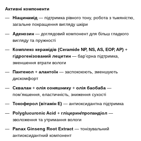
Активні компоненти
Ніацинамід
— підтримка рівного тону, робота з тьмяністю,
загальне покращення вигляду шкіри
Аденозин
— доглядовий компонент для більш гладкого
вигляду та пружності
Комплекс керамідів (Ceramide NP, NS, AS, EOP, AP)
+
гідрогенізований лецитин
— бар’єрна підтримка,
зменшення втрати вологи
Пантенол
+
алантоїн
— заспокоюють, зменшують
дискомфорт
Сквалан
+
олія соняшнику
+
олія баобаба
—
пом’якшення, еластичність, зниження сухості
Токоферол (вітамін E)
— антиоксидантна підтримка
Polyglucuronic Acid
+
гліцерин/пропандіол
—
зволоження та утримання вологи
Panax Ginseng Root Extract
— тонізувальний
антиоксидантний компонент