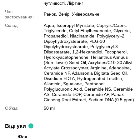
чутливості, Ліфтинг
Час
Ранок, Вечір, Універсальне
застосування:
Склад:
Aqua, Isopropyl Myristate, Caprylic/Capric
Triglyceride, Cetyl Ethylhexanoate, Glycerin,
Propanediol, Niacinamide, Polyglyceryl-2
Dipoyhydroxystearate, PEG-30
Dipolyhydroxystearate, Polyglyceryl-3
Diisostearate, 1,2-Hexanediol, Tocopherol,
Hydroxyacetophenone, Helianthus Annuus
(Sun flower) Seed Oil, Acrylates/C10-30 Alkyl
Acrylate Crosspolymer, Arginine, Adenosine,
Ceramide NP, Adansonia Digitata Seed Oil,
Disodium EDTA, Hydrogenated Lecithin,
Allantoin, Squalane, Panthenol,
Polyglucuronic Acid, Ceramide NS, Ceramide
AS, Ceramide EOP, Ceramide AP, Panax
Ginseng Root Extract, Sodium DNA (0.5 ppm)
Об'єм:
50 ml
Відгуки
1
Юля