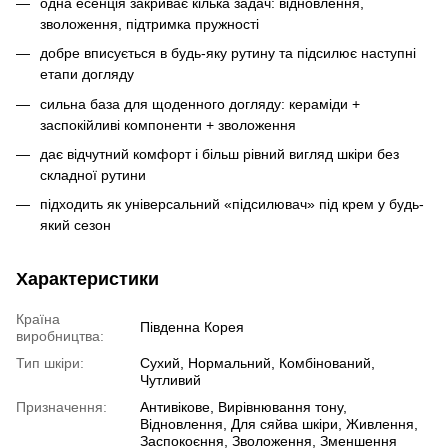
одна есенція закриває кілька задач: відновлення,
зволоження, підтримка пружності
добре вписується в будь-яку рутину та підсилює наступні
етапи догляду
сильна база для щоденного догляду: кераміди +
заспокійливі компоненти + зволоження
дає відчутний комфорт і більш рівний вигляд шкіри без
складної рутини
підходить як універсальний «підсилювач» під крем у будь-
який сезон
Характеристики
Країна
Південна Корея
виробництва:
Тип шкіри:
Сухий, Нормальний, Комбінований,
Чутливий
Призначення:
Антивікове, Вирівнювання тону,
Відновлення, Для сяйва шкіри, Живлення,
Заспокоєння, Зволоження, Зменшення