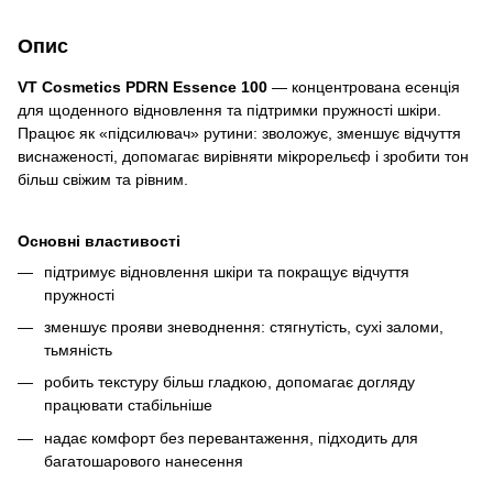
Опис
VT Cosmetics PDRN Essence 100
— концентрована есенція
для щоденного відновлення та підтримки пружності шкіри.
Працює як «підсилювач» рутини: зволожує, зменшує відчуття
виснаженості, допомагає вирівняти мікрорельєф і зробити тон
більш свіжим та рівним.
Основні властивості
підтримує відновлення шкіри та покращує відчуття
пружності
зменшує прояви зневоднення: стягнутість, сухі заломи,
тьмяність
робить текстуру більш гладкою, допомагає догляду
працювати стабільніше
надає комфорт без перевантаження, підходить для
багатошарового нанесення