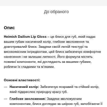
До обраного
Опис
Heimish Dailism Lip Gloss
– це блиск для губ, який надає
вашим губам насичений колір, глибоке зволоження та
довготривалий блиск. Завдяки своїй легкій текстурі та
високоякісним інгредієнтам, цей блиск забезпечує комфортне
нанесення і не залишає липкості. Його формула містить
поживні компоненти, які доглядають за вашими губами,
роблячи їх гладкими та м'якими.
Основні властивості:
Насичений колір:
Забезпечує яскравий та стійкий колір,
який підкреслює природну красу губ.
Глибоке зволоження:
Завдяки зволожуючим
компонентам, блиск доглядає за шкірою губ, запобігаючи її