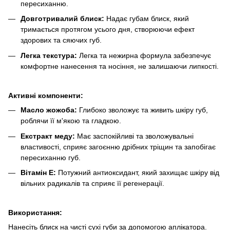
пересиханню.
Довготривалий блиск:
Надає губам блиск, який
тримається протягом усього дня, створюючи ефект
здорових та сяючих губ.
Легка текстура:
Легка та нежирна формула забезпечує
комфортне нанесення та носіння, не залишаючи липкості.
Активні компоненти:
Масло жожоба:
Глибоко зволожує та живить шкіру губ,
роблячи її м'якою та гладкою.
Екстракт меду:
Має заспокійливі та зволожувальні
властивості, сприяє загоєнню дрібних тріщин та запобігає
пересиханню губ.
Вітамін Е:
Потужний антиоксидант, який захищає шкіру від
вільних радикалів та сприяє її регенерації.
Використання:
Нанесіть блиск на чисті сухі губи за допомогою аплікатора.