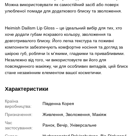
Можна використовувати як самостійний засіб або поверх
улюбленої помади для додаткового блиску та зволоження.
Heimish Dailism Lip Gloss – це ідеальний вибір для тих, хто
хоче додати губам яскравого кольору, зволоження та
довготривалого блиску. Його легка текстура та поживні
компоненти забезпечують комфортне носіння та догляд за
шкірою губ, роблячи їх м'якими, гладкими та привабливими.
Незалежно від того, чи використовуєте ви його для
повсякденного макіяжу, чи для особливих випадків, цей блиск
стане незамінним елементом вашої косметички.
Характеристики
Країна
Південна Корея
виробництва:
Призначення:
Живлення, Зволоження, Макіяж
Час
Ранок, Вечір, Універсальне
застосування: