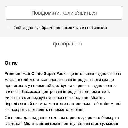
Повідомити, коли з'явиться
Увійти
для відображення накопичувальної знижки
%
До обраного
Опис
Premium Hair Clinic Super Pack
- це інтенсивно відновлююча
маска, в якій містяться гідролізовані інгредієнти, які краще
проникають у волосяний фолікул та сприяють відновленню
волосся. Висококонцентровані інгредієнти допомагають
живити та омолоджувати волосся зсередини. Містить
гідролізований шовк та колаген з пантенолом та бетаїном, які
зволожують та живлять волосся та коріння.
Створена для надання локонам гарного здорового блиску та
гладкості. Містять цікаві компоненти у вигляді
шовку, масел