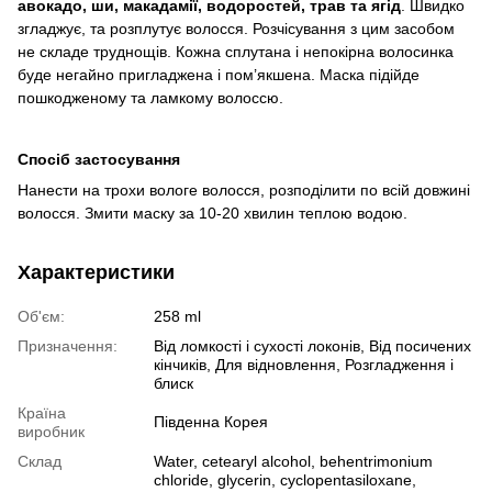
авокадо, ши, макадамії, водоростей, трав та ягід
. Швидко
згладжує, та розплутує волосся. Розчісування з цим засобом
не складе труднощів. Кожна сплутана і непокірна волосинка
буде негайно пригладжена і пом’якшена. Маска підійде
пошкодженому та ламкому волоссю.
Спосіб застосування
Нанести на трохи вологе волосся, розподілити по всій довжині
волосся. Змити маску за 10-20 хвилин теплою водою.
Характеристики
Об'єм:
258 ml
Призначення:
Від ломкості і сухості локонів, Від посичених
кінчиків, Для відновлення, Розгладження і
блиск
Країна
Південна Корея
виробник
Склад
Water, cetearyl alcohol, behentrimonium
chloride, glycerin, cyclopentasiloxane,