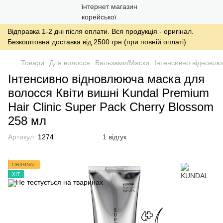
Відправка 1-2 дні після оплати. Вся продукція - оригінал.
Безкоштовна доставка від 2500 грн (при повній оплаті).
Товари
Для волосся
Бальзами/Маски
Інтенсивно відновлю
Інтенсивно відновлююча маска для
волосся Квіти вишні Kundal Premium
Hair Clinic Super Pack Cherry Blossom
258 мл
Артикул:
1274
1 відгук
ORIGINAL
ХІТ