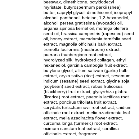
beeswax, dimethicone, octyldodecyl
myristate, butyrospermum parkii (shea)
butter, caprylyl glycol, dimethiconol, isopropyl
alcohol, panthenol, betaine, 1,2-hexanediol,
alcohol, persea gratissima (avocado) oil,
argania spinosa kernel oil, moringa oleifera
seed oil, brassica campestris (rapeseed) seed
oil, honey extract, macadamia ternifolia seed
extract, magnolia officinalis bark extract,
tremella fuciformis (mushroom) extract,
pueraria thunbergiana root extract,
hydrolyzed silk, hydrolyzed collagen, ethyl
hexanediol, garcinia cambogia fruit extract,
butylene glycol, allium sativum (garlic) bulb
extract, oryza sativa (rice) extract, sesamum
indicum (sesame) seed extract, glycine soja
(soybean) seed extract, rubus fruticosus
(blackberry) fruit extract, glycyrrhiza glabra
(licorice) root extract, paeonia lactiflora root
extract, poncirus trifoliata fruit extract,
corydalis turtschaninovii root extract, cnidium
officinale root extract, melia azadirachta leaf
extract, melia azadirachta flower extract,
curcuma longa (turmeric) root extract,
ocimum sanctum leaf extract, corallina
officinalis extract, fragrance