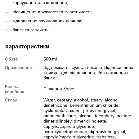
харчування та зволоження;
підвищення пружності та еластичності;
відновлення зруйнованих ділянок;
блиск та гладкість.
Характеристики
Об'єм:
500 ml
Призначення:
Від ломкості і сухості локонів, Від посичених
кінчиків, Для відновлення, Розгладження і
блиск
Країна
Південна Корея
виробник
Склад
Water, cetearyl alcohol, stearyl alcohol,
dimethicone, behentrimonium chloride,
cyclopentasiloxane, propylene glycol,
amodimethicone, alcohol, tocopheryl acetate,
dimer dilinoleyl dimer dilinoleate,
caprylic/capric triglyceride,
hydroxyacetophenone, dipropylene glycol,
caprylic/capric triglyceride, trehalose,