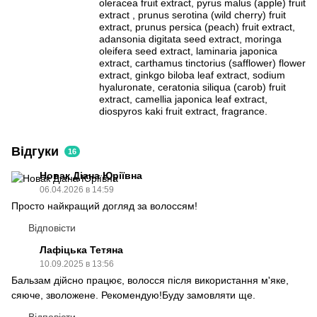
oleracea fruit extract, pyrus malus (apple) fruit
extract , prunus serotina (wild cherry) fruit
extract, prunus persica (peach) fruit extract,
adansonia digitata seed extract, moringa
oleifera seed extract, laminaria japonica
extract, carthamus tinctorius (safflower) flower
extract, ginkgo biloba leaf extract, sodium
hyaluronate, ceratonia siliqua (carob) fruit
extract, camellia japonica leaf extract,
diospyros kaki fruit extract, fragrance.
Відгуки
16
Новак Діана Юріївна
06.04.2026 в 14:59
Просто найкращий догляд за волоссям!
Відповісти
Лафіцька Тетяна
10.09.2025 в 13:56
Бальзам дійсно працює, волосся після використання м'яке,
сяюче, зволожене. Рекомендую!Буду замовляти ще.
Відповісти