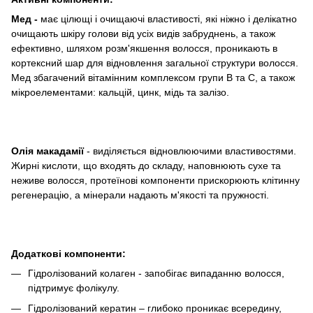
Мед -
має цілющі і очищаючі властивості, які ніжно і делікатно
очищають шкіру голови від усіх видів забруднень, а також
ефективно, шляхом розм'якшення волосся, проникають в
кортексний шар для відновлення загальної структури волосся.
Мед збагачений вітамінним комплексом групи В та С, а також
мікроелементами: кальцій, цинк, мідь та залізо.
Олія макадамії
- виділяється відновлюючими властивостями.
Жирні кислоти, що входять до складу, наповнюють сухе та
неживе волосся, протеїнові компоненти прискорюють клітинну
регенерацію, а мінерали надають м'якості та пружності.
Додаткові компоненти:
Гідролізований колаген - запобігає випаданню волосся,
підтримує фолікулу.
Гідролізований кератин – глибоко проникає всередину,