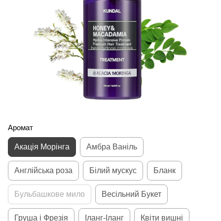
Аромат
Акація Морінга
Амбра Ваніль
Англійська роза
Білий мускус
Бланк
Бульбашкове мило
Весільний Букет
Груша і Фрезія
Іланг-Іланг
Квіти вишні