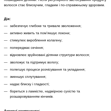
волосся стає блискучим, гладким і по-справжньому здоровим.
Дія:
забезпечує глибоке та тривале зволоження;
активно живить та пом'якшує локони;
стимулює вироблення колагену;
попереджає сечіння;
відновлює зруйновані ділянки структури волосся;
зволожує та підтримує вологу;
полегшує процеси розчісування та укладання;
зменшує сплутування;
надає блиску і гладкості;
бореться з ламкістю, надмірною сухістю та
розшаровуванням кінчиків.
Активні компоненти: