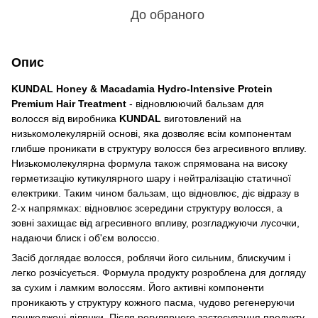
До обраного
Опис
KUNDAL Honey & Macadamia Hydro-Intensive Protein
Premium Hair Treatment
- відновлюючий бальзам для
волосся
від виробника
KUNDAL
виготовлений на
низькомолекулярній основі, яка дозволяє всім компонентам
глибше проникати в структуру волосся без агресивного впливу.
Низькомолекулярна формула також спрямована на високу
герметизацію кутикулярного шару і нейтралізацію статичної
електрики. Таким чином бальзам, що відновлює, діє відразу в
2-х напрямках: відновлює зсередини структуру волосся, а
зовні захищає від агресивного впливу, розгладжуючи лусочки,
надаючи блиск і об'єм волоссю.
Засіб доглядає волосся, роблячи його сильним, блискучим і
легко розчісується. Формула продукту розроблена для догляду
за сухим і ламким волоссям. Його активні компоненти
проникають у структуру кожного пасма, чудово регенеруючи
пошкоджені ділянки. Після регулярного застосування продукту