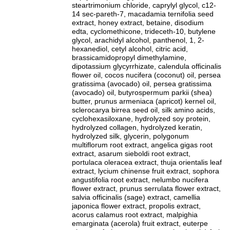
steartrimonium chloride, caprylyl glycol, c12-
14 sec-pareth-7, macadamia ternifolia seed
extract, honey extract, betaine, disodium
edta, cyclomethicone, trideceth-10, butylene
glycol, arachidyl alcohol, panthenol, 1, 2-
hexanediol, cetyl alcohol, citric acid,
brassicamidopropyl dimethylamine,
dipotassium glycyrrhizate, calendula officinalis
flower oil, cocos nucifera (coconut) oil, persea
gratissima (avocado) oil, persea gratissima
(avocado) oil, butyrospermum parkii (shea)
butter, prunus armeniaca (apricot) kernel oil,
sclerocarya birrea seed oil, silk amino acids,
cyclohexasiloxane, hydrolyzed soy protein,
hydrolyzed collagen, hydrolyzed keratin,
hydrolyzed silk, glycerin, polygonum
multiflorum root extract, angelica gigas root
extract, asarum sieboldi root extract,
portulaca oleracea extract, thuja orientalis leaf
extract, lycium chinense fruit extract, sophora
angustifolia root extract, nelumbo nucifera
flower extract, prunus serrulata flower extract,
salvia officinalis (sage) extract, camellia
japonica flower extract, propolis extract,
acorus calamus root extract, malpighia
emarginata (acerola) fruit extract, euterpe