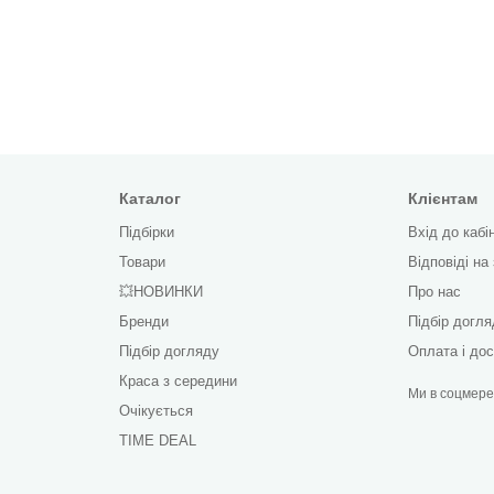
Каталог
Клієнтам
Підбірки
Вхід до кабі
Товари
Відповіді на
💥НОВИНКИ
Про нас
Бренди
Підбір догл
Підбір догляду
Оплата і до
Краса з середини
Ми в соцмер
Очікується
TIME DEAL