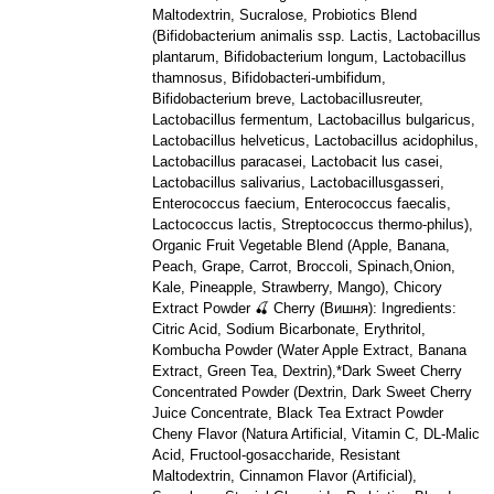
Maltodextrin, Sucralose, Probiotics Blend
(Bifidobacterium animalis ssp. Lactis, Lactobacillus
plantarum, Bifidobacterium longum, Lactobacillus
thamnosus, Bifidobacteri-umbifidum,
Bifidobacterium breve, Lactobacillusreuter,
Lactobacillus fermentum, Lactobacillus bulgaricus,
Lactobacillus helveticus, Lactobacillus acidophilus,
Lactobacillus paracasei, Lactobacit lus casei,
Lactobacillus salivarius, Lactobacillusgasseri,
Enterococcus faecium, Enterococcus faecalis,
Lactococcus lactis, Streptococcus thermo-philus),
Organic Fruit Vegetable Blend (Apple, Banana,
Peach, Grape, Carrot, Broccoli, Spinach,Onion,
Kale, Pineapple, Strawberry, Mango), Chicory
Extract Powder 🍒 Cherry (Вишня): Ingredients:
Citric Acid, Sodium Bicarbonate, Erythritol,
Kombucha Powder (Water Apple Extract, Banana
Extract, Green Tea, Dextrin),*Dark Sweet Cherry
Concentrated Powder (Dextrin, Dark Sweet Cherry
Juice Concentrate, Black Tea Extract Powder
Cheny Flavor (Natura Artificial, Vitamin C, DL-Malic
Acid, Fructool-gosaccharide, Resistant
Maltodextrin, Cinnamon Flavor (Artificial),