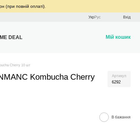
рн (при повній оплаті).
Укр
Рус
Вхід
Мій кошик
IME DEAL
bucha Cherry 10 шт
SUNMANC Kombucha Cherry
Артикул
6292
В бажання