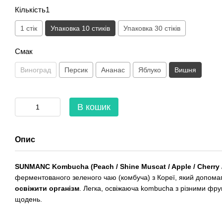
Кількість1
1 стік
Упаковка 10 стиків
Упаковка 30 стіків
Смак
Виноград
Персик
Ананас
Яблуко
Вишня
В кошик
Опис
SUNMANC Kombucha (Peach / Shine Muscat / Apple / Cherry 
ферментованого зеленого чаю (комбуча) з Кореї, який допома
освіжити організм
. Легка, освіжаюча kombucha з різними фр
щодень.