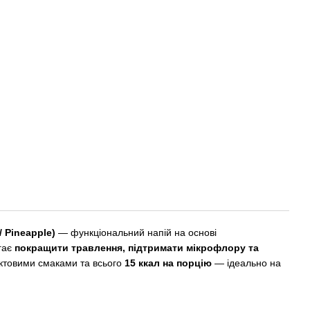
/ Pineapple)
— функціональний напій на основі
гає
покращити травлення, підтримати мікрофлору та
уктовими смаками та всього
15 ккал на порцію
— ідеально на