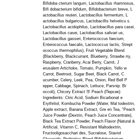
Bifidoba cterium langum, Lactobacillus rhamnosus,
Bifi dobacterium bifidum, Bifidobacterium breve, L
actobacillus reuteri, Lactobacillus fermentum, L
actobacillus bulgaricus, Lactobacillis helveticu s.
Lactobacillus acidophilus, Lactobacillus para casei,
Lactobacillus casei, Lactobacillus salivari us,
Lactobacillus gasseri, Enterococcus faecium,
Enterococcus faecalis, Lactococcus lactis, Strept
ococcus thermophilus), Fruit Vegetable Blend
(Blackberry, Blackcurrant, Blueberry, Strawbe rry,
Raspberry, Cranberry, Acai Berry, Carrot, J
erusalem Artichoke, Tomato, Pumpkin, Yello w
Carrot, Beetroot, Sugar Beet, Black Carrot, C
ucumber, Celery, Leek, Pea, Onion, Red Bell P
epper, Cabbage, Spinach, Lettuce, Parsnip. Br
occoli), Chicory Extract 🍑 Peach (Персик):
Ingredients: Ctric Acid, Sodium Bicarbonat e
Erythritol, Kombucha Powder (Water, Mal todextrin,
Apple extract, Banana Extract, Gre en Tea, "Peach
Juice Powder (Dextrin, Peach Juice Concentrate),
Black Tea Extract Powder, Peach Flavor (Natural &
Artificial, Vitamin C, Resistant Maltodextrin,
Fructooligosacchari des, Sucralose, Staviol
Glycoside, Probiotics Blend (Bifidobacterium