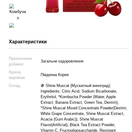
Характеристики
Призначення
Загальне оздоровлення
добавки
Країна
Південна Корея
виробник
Склад
🍇 Shine Muscat (Мускатный виноград):
Ingredients: Citric Acid, Sodium Bicarbonate,
Erythritol, *Kombucha Powder (Water, Apple
Extract, Banana Extract, Green Tea, Dextrin),
*Shine Muscat Mixed Concentrate Powder(Dextrin,
White Grape Concentrate, Shine Muscat Extract,
Acacia (Gum Arabic)), Shine Muscat
Flavor(Artificial), Black Tea Extract Powder,
Vitamin C, Fructooligosaccharide, Resistant