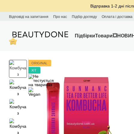
Перейти до основного контенту
Відправка 1-2 дні післ
Відповіді на запитання
Про нас
Підбір догляду
Оплата і доставка
Підбірки
Товари
💥НОВИ
ORIGINAL
ХІТ