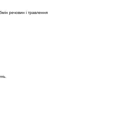
мін речовин і травлення
ень.