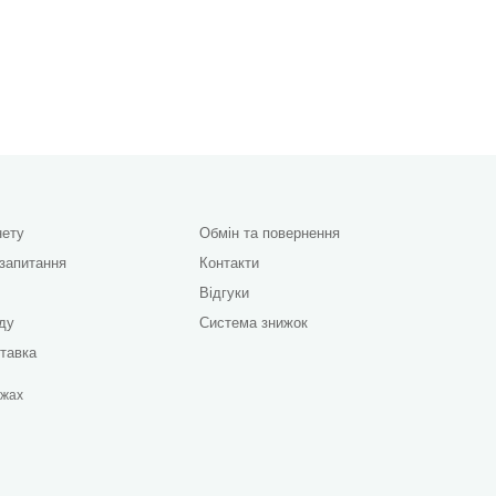
нету
Обмін та повернення
 запитання
Контакти
Відгуки
яду
Система знижок
ставка
ежах