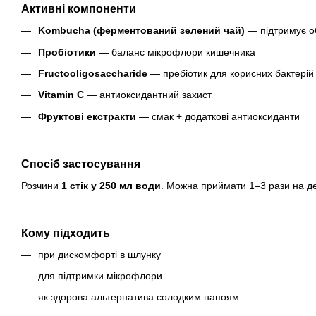
Активні компоненти
Kombucha (ферментований зелений чай)
— підтримує об
Пробіотики
— баланс мікрофлори кишечника
Fructooligosaccharide
— пребіотик для корисних бактерій
Vitamin C
— антиоксидантний захист
Фруктові екстракти
— смак + додаткові антиоксиданти
Спосіб застосування
Розчини
1 стік у 250 мл води
. Можна приймати 1–3 рази на д
Кому підходить
при дискомфорті в шлунку
для підтримки мікрофлори
як здорова альтернатива солодким напоям