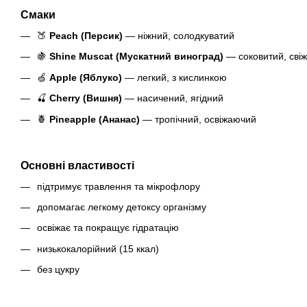
Смаки
🍑
Peach (Персик)
— ніжний, солодкуватий
🍇
Shine Muscat (Мускатний виноград)
— соковитий, сві
🍏
Apple (Яблуко)
— легкий, з кислинкою
🍒
Cherry (Вишня)
— насичений, ягідний
🍍
Pineapple (Ананас)
— тропічний, освіжаючий
Основні властивості
підтримує травлення та мікрофлору
допомагає легкому детоксу організму
освіжає та покращує гідратацію
низькокалорійний (15 ккал)
без цукру