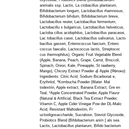
animalis ssp. Lactis, La ctobacillus plantarum,
Bifidobacterium longum, Lactobacillus rhamnosus,
Bifidobacterium bifıdum, Bifidobacterium breve,
Lactobacillus reuter, Lactobacillus fermenturn,
Lactobacillu s bulgaricus, Lactobacillus helveticus,
Lactoba cillus acidophilus, Lactobacillus paracasei,
Lac tobacillus casei, Lactobacillus salivarius, Lacto
bacillus gasseri, Enterococcus faecium, Entero
coccus faecalis, Lactococcus lactis, Streptococ
cus thermophilus), Organic Fruit Vegetable Blend
(Apple, Banana, Peach, Grape, Carrot, Broccoli,
Spinach, Onion, Kale, Pineapple, St rawberry,
Mango), Chicory Extract Powder 🍏 Apple (Яблоко):
Ingredients: Citric Acid, Sodium Bicarbonat e,
Erythritol, *Kombucha Powder (Water. Mal
todextrin, Apple extract, Banana Extract, Gre en
Teal, *Apple Concentrated Powder, Apple Flavor
(Natural & Artificial, Black Tea Extract Powder,
Vitamin C, Apple Cider Vinegar Pow der DL-Malic
Acid, Resistant Maltodextrin, Fr
uctooligosaccharide, Sucralose, Steviol Glycoside,
Probiotics Blend (Bifdobacterium anim [ als sea
Lactis, Lactobacillus plantarum, Bifido bacterium