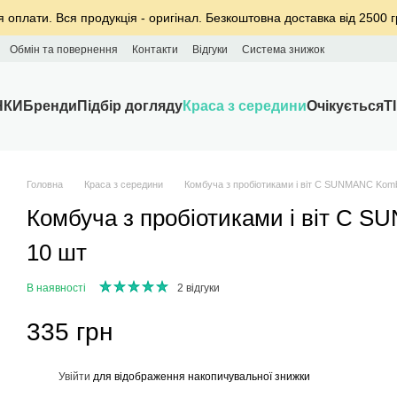
я оплати. Вся продукція - оригінал. Безкоштовна доставка від 2500 г
Обмін та повернення
Контакти
Відгуки
Система знижок
НКИ
Бренди
Підбір догляду
Краса з середини
Очікується
T
Головна
Краса з середини
Комбуча з пробіотиками і віт С SUNMANC Kom
Комбуча з пробіотиками і віт С 
10 шт
В наявності
2 відгуки
335 грн
%
Увійти
для відображення накопичувальної знижки