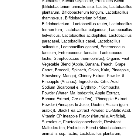
Sucralose, Steviol Glycoside, Probiotics Blend
(Bifidobacterium animalis ssp. Lactis, Lactobacillus
plantarum, Bifidobacterium longum, Lactobacillus
rhamno-sus, Bifidobacterium bifidum,
Bifidobacterium , Lactobacillus reuter, Lactobacillus
fermen-tum, Lactobacillus bulgaricus, Lactobacillus
helveticus, Lactobacillus acidophilus, Lactobacillus
paracasei, Lactobacillus casei, Lactobacillus
salivarius, Lactobacillus gasseri, Enterococcus
faecium, Enterococcus faecalis, Lactococcus
lactis, Streptococcus thermophilus), Organic Fruit
Vegetable Blend (Apple, Banana, Peach, Grape,
Carrot, Broccoli, Spinach, Onion, Kale, Pineapple,
Strawberry, Mango), Chicory Extract Powder 🍍
Pineapple (Ананас): Ingredients: Citric Acid,
Sodium Bicarbonal e, Erythritol, *Kombucha
Powder (Water, Ma Itodextrin, Apple Extract,
Banana Extract, Gre en Tea), "Pineapple Extract
Powder (Pineapps le Juice, Dextrin, Acacia (gum
arabic)), BlackT ea Extract Powder, DL-Malic Acid,
Vitamin CP ineapple Flavor (Natural & Artificial),
Sucralos e, Fructooligosaccharide, Resistant
Maltodex trin, Probiotics Blend (Bifidobacterium
animal is ssp. lactis, Lactobacilus plantarum,