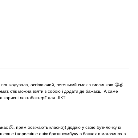
не пошкодувала, освіжаючий, легенький смак з кислинкою 🤤🍎
рмат, стік можна взяти з собою і додати де бажаєш. А саме
а корисні лактобактерії для ШКТ.
нас 🫠, прям освіжають класно)) додаю у свою бутилочку із
ешевше і корисніше аніж брати комбучу в банках в магазинах в