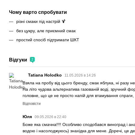
Чому варто спробувати
різні смаки під настрій 🍹
без цукру, але приємний смак
простий спосіб підтримати ШКТ
Відгуки
2
Tatiana Holodko
11.05.2026 в 14:26
Взяла на пробу від цього бренду, смак яблука, ні разу 
На літо чудова альтернатива газованій воді, зручний фо
головне, що це не просто напій для втамування спраги, 
Відповісти
Юля
09.05.2026 в 22:40
Боже яка смачна!!!! Особливо сподобався виноград і ана
водою і насолоджуюсь) знахідка для мене. Доречі, це д