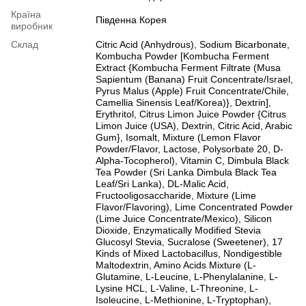
Країна
Південна Корея
виробник
Склад
Citric Acid (Anhydrous), Sodium Bicarbonate,
Kombucha Powder [Kombucha Ferment
Extract {Kombucha Ferment Filtrate (Musa
Sapientum (Banana) Fruit Concentrate/Israel,
Pyrus Malus (Apple) Fruit Concentrate/Chile,
Camellia Sinensis Leaf/Korea)}, Dextrin],
Erythritol, Citrus Limon Juice Powder {Citrus
Limon Juice (USA), Dextrin, Citric Acid, Arabic
Gum}, Isomalt, Mixture (Lemon Flavor
Powder/Flavor, Lactose, Polysorbate 20, D-
Alpha-Tocopherol), Vitamin C, Dimbula Black
Tea Powder (Sri Lanka Dimbula Black Tea
Leaf/Sri Lanka), DL-Malic Acid,
Fructooligosaccharide, Mixture (Lime
Flavor/Flavoring), Lime Concentrated Powder
(Lime Juice Concentrate/Mexico), Silicon
Dioxide, Enzymatically Modified Stevia
Glucosyl Stevia, Sucralose (Sweetener), 17
Kinds of Mixed Lactobacillus, Nondigestible
Maltodextrin, Amino Acids Mixture (L-
Glutamine, L-Leucine, L-Phenylalanine, L-
Lysine HCL, L-Valine, L-Threonine, L-
Isoleucine, L-Methionine, L-Tryptophan),