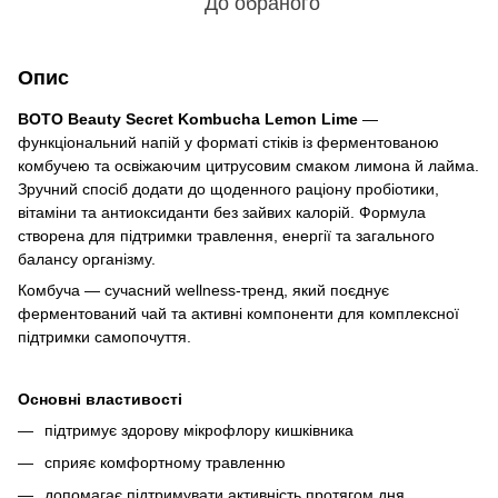
До обраного
Опис
BOTO Beauty Secret Kombucha Lemon Lime
—
функціональний напій у форматі стіків із ферментованою
комбучею та освіжаючим цитрусовим смаком лимона й лайма.
Зручний спосіб додати до щоденного раціону пробіотики,
вітаміни та антиоксиданти без зайвих калорій. Формула
створена для підтримки травлення, енергії та загального
балансу організму.
Комбуча — сучасний wellness-тренд, який поєднує
ферментований чай та активні компоненти для комплексної
підтримки самопочуття.
Основні властивості
підтримує здорову мікрофлору кишківника
сприяє комфортному травленню
допомагає підтримувати активність протягом дня