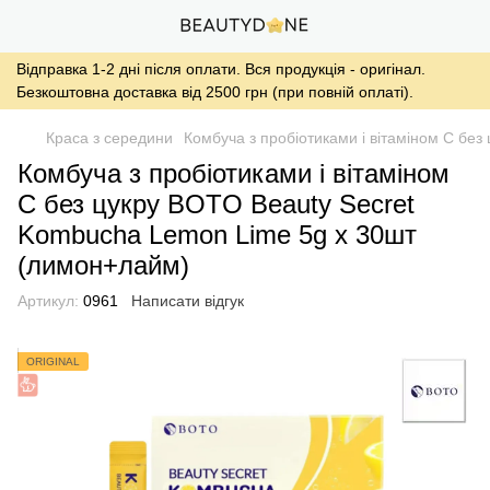
Відправка 1-2 дні після оплати. Вся продукція - оригінал.
Безкоштовна доставка від 2500 грн (при повній оплаті).
Краса з середини
Комбуча з пробіотиками і вітаміном С бе
Комбуча з пробіотиками і вітаміном
С без цукру BOTO Beauty Secret
Kombucha Lemon Lime 5g x 30шт
(лимон+лайм)
Артикул:
0961
Написати відгук
ORIGINAL