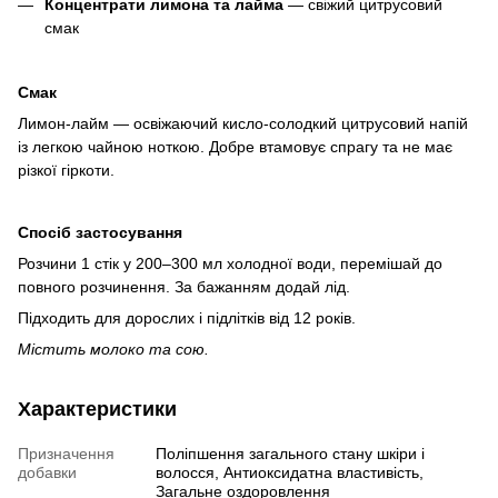
Концентрати лимона та лайма
— свіжий цитрусовий
смак
Смак
Лимон-лайм — освіжаючий кисло-солодкий цитрусовий напій
із легкою чайною ноткою. Добре втамовує спрагу та не має
різкої гіркоти.
Спосіб застосування
Розчини 1 стік у 200–300 мл холодної води, перемішай до
повного розчинення. За бажанням додай лід.
Підходить для дорослих і підлітків від 12 років.
Містить молоко та сою.
Характеристики
Призначення
Поліпшення загального стану шкіри і
добавки
волосся, Антиоксидатна властивість,
Загальне оздоровлення