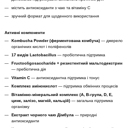
містить антиоксиданти з чаю та вітаміну C
зручний формат для щоденного використання
Активні компоненти
Kombucha Powder (ферментована комбуча)
— джерело
органічних кислот і поліфенолів
17 видів Lactobacillus
— пробіотична підтримка
Fructooligosaccharide + резистентний мальтодекстрин
— пребіотична дія
Vitamin C
— антиоксидантна підтримка і тонус
Комплекс амінокислот
— підтримка обмінних процесів
Вітамінно-мінеральний комплекс (A, B-група, D, E,
цинк, залізо, магній, кальцій)
— загальна підтримка
організму
Екстракт чорного чаю Дімбула
— природні
антиоксиданти