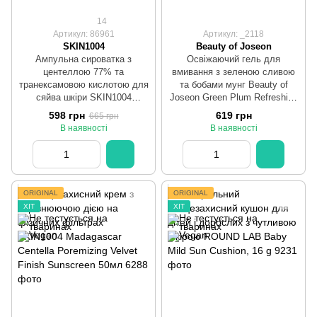
14
Артикул: 86961
Артикул: _2118
SKIN1004
Beauty of Joseon
Ампульна сироватка з
Освіжаючий гель для
центеллою 77% та
вмивання з зеленою сливою
транексамовою кислотою для
та бобами мунг Beauty of
сяйва шкіри SKIN1004
Joseon Green Plum Refreshing
Madagascar Centella Tone
Cleanser, 100 мл
598 грн
619 грн
665 грн
Brightening Capsule Ampoule
В наявності
В наявності
50 ml
ORIGINAL
ORIGINAL
ХІТ
ХІТ