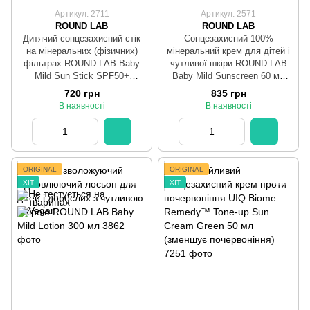
Артикул: 2711
Артикул: 2571
ROUND LAB
ROUND LAB
Дитячий сонцезахисний стік
Сонцезахисний 100%
на мінеральних (фізичних)
мінеральний крем для дітей і
фільтрах ROUND LAB Baby
чутливої шкіри ROUND LAB
Mild Sun Stick SPF50+
Baby Mild Sunscreen 60 мл
PA++++, 21 г
(фізичні фільтри)
720 грн
835 грн
В наявності
В наявності
ORIGINAL
ORIGINAL
ХІТ
ХІТ