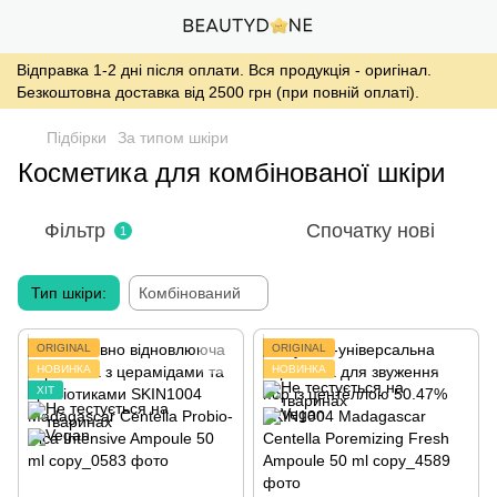
Відправка 1-2 дні після оплати. Вся продукція - оригінал.
Безкоштовна доставка від 2500 грн (при повній оплаті).
Підбірки
За типом шкіри
Косметика для комбінованої шкіри
Фільтр
Спочатку нові
1
Тип шкіри:
Комбінований
ORIGINAL
ORIGINAL
НОВИНКА
НОВИНКА
ХІТ