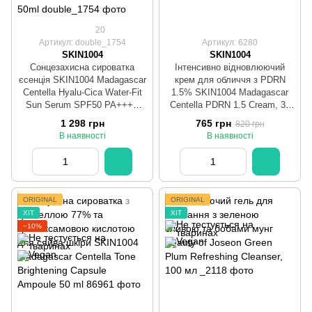
20
Артикул: double_1754
Артикул: 6280
SKIN1004
SKIN1004
Сонцезахисна сироватка
Інтенсивно відновлюючий
єсенція SKIN1004 Madagascar
крем для обличчя з PDRN
Centella Hyalu-Cica Water-Fit
1.5% SKIN1004 Madagascar
Sun Serum SPF50 PA++++
Centella PDRN 1.5 Cream, 30
SKIN1004 Madagascar Centella
мл
1 298 грн
765 грн
820 грн
Hyalu-Cica Water-Fit Sun
В наявності
В наявності
Serum SPF50+ Twin Pack 50ml
+ 50ml
ORIGINAL
ORIGINAL
ХІТ
ХІТ
−10%