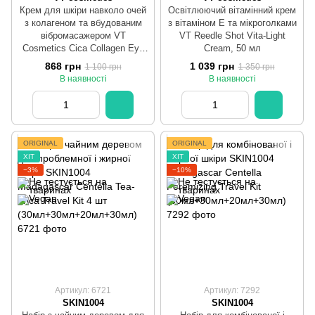
Крем для шкіри навколо очей
Освітлюючий вітамінний крем
з колагеном та вбудованим
з вітаміном Е та мікроголками
вібромасажером VT
VT Reedle Shot Vita-Light
Cosmetics Cica Collagen Eye
Cream, 50 мл
Cream, 30 мл
868 грн
1 039 грн
1 100 грн
1 350 грн
В наявності
В наявності
ORIGINAL
ORIGINAL
ХІТ
ХІТ
−3%
−10%
Артикул: 6721
Артикул: 7292
SKIN1004
SKIN1004