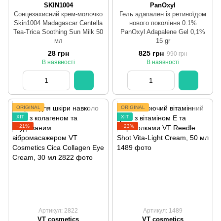
SKIN1004
PanOxyl
Сонцезахисний крем-молочко
Гель адапален із ретиноїдом
Skin1004 Madagascar Centella
нового покоління 0.1%
Tea-Trica Soothing Sun Milk 50
PanOxyl Adapalene Gel 0,1%
мл
15 gr
28 грн
825 грн
990 грн
В наявності
В наявності
ORIGINAL
ORIGINAL
ХІТ
ХІТ
−21%
−23%
Артикул: 2822
Артикул: 1489
VT cosmetics
VT cosmetics