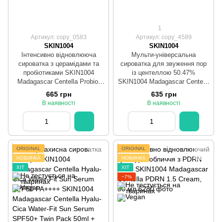
1
Артикул: copy_0583
Артикул: copy_4589
SKIN1004
SKIN1004
Інтенсивно відновлююча
Мульти-універсальна
сироватка з церамідами та
сироватка для звуження пор
пробіотиками SKIN1004
із центеллою 50.47%
Madagascar Centella Probio-
SKIN1004 Madagascar Centella
Cica Intensive Ampoule 50 ml
Poremizing Fresh Ampoule 50
665 грн
635 грн
ml
В наявності
В наявності
ORIGINAL
ORIGINAL
НОВИНКА
НОВИНКА
ХІТ
ХІТ
−7%