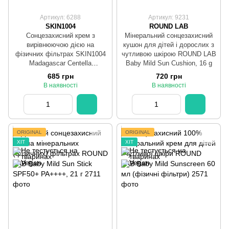
Артикул: 6288
Артикул: 9231
SKIN1004
ROUND LAB
Сонцезахисний крем з
Мінеральний сонцезахисний
вирівнюючою дією на
кушон для дітей і дорослих з
фізичних фільтрах SKIN1004
чутливою шкірою ROUND LAB
Madagascar Centella
Baby Mild Sun Cushion, 16 g
Poremizing Velvet Finish
685 грн
720 грн
Sunscreen 50мл
В наявності
В наявності
ORIGINAL
ORIGINAL
ХІТ
ХІТ