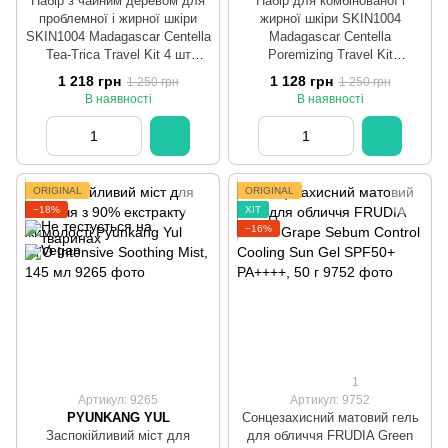
Набір з чайним деревом для
Набір для комбінованої і
проблемної і жирної шкіри
жирної шкіри SKIN1004
SKIN1004 Madagascar Centella
Madagascar Centella
Tea-Trica Travel Kit 4 шт
Poremizing Travel Kit
(30мл+30мл+20мл+30мл)
(30мл+30мл+20мл+30мл)
1 218 грн
1 128 грн
1 250 грн
1 250 грн
В наявності
В наявності
ORIGINAL
ORIGINAL
−18%
ХІТ
−16%
1
Артикул: 9265
Артикул: 9752
PYUNKANG YUL
Сонцезахисний матовий гель
Заспокійливий міст для
для обличчя FRUDIA Green