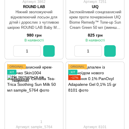
Артикул: 3862
Артикул: 7251
ROUND LAB
UIQ
Ніжний зволожуючий
Заспокійливий сонцезахисний
відновлюючий лосьон для
крем проти почервоніння UIQ
дітей і дорослих з чутливою
Biome Remedy™ Tone-up Sun
шкірою ROUND LAB Baby Mild
Cream Green 50 мл (зменшує
Lotion 300 мл
почервоніння)
980 грн
825 грн
В наявності
В наявності
ORIGINAL
ORIGINAL
ХІТ
ХІТ
−17%
1
Артикул: sample_5764
Артикул: 8101