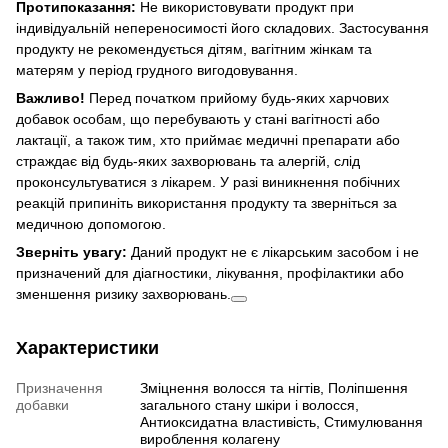
Протипоказання:
Не використовувати продукт при
індивідуальній непереносимості його складових. Застосування
продукту не рекомендується дітям, вагітним жінкам та
матерям у період грудного вигодовування.
Важливо!
Перед початком прийому будь-яких харчових
добавок особам, що перебувають у стані вагітності або
лактації, а також тим, хто приймає медичні препарати або
страждає від будь-яких захворювань та алергій, слід
проконсультуватися з лікарем. У разі виникнення побічних
реакцій припиніть використання продукту та зверніться за
медичною допомогою.
Зверніть увагу:
Даний продукт не є лікарським засобом і не
призначений для діагностики, лікування, профілактики або
зменшення ризику захворювань.
Характеристики
Призначення
Зміцнення волосся та нігтів, Поліпшення
добавки
загального стану шкіри і волосся,
Антиоксидатна властивість, Стимулювання
вироблення колагену