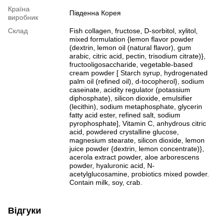
Країна
Південна Корея
виробник
Склад
Fish collagen, fructose, D-sorbitol, xylitol,
mixed formulation {lemon flavor powder
(dextrin, lemon oil (natural flavor), gum
arabic, citric acid, pectin, trisodium citrate)},
fructooligosaccharide, vegetable-based
cream powder [ Starch syrup, hydrogenated
palm oil (refined oil), d-tocopherol}, sodium
caseinate, acidity regulator (potassium
diphosphate), silicon dioxide, emulsifier
(lecithin), sodium metaphosphate, glycerin
fatty acid ester, refined salt, sodium
pyrophosphate], Vitamin C, anhydrous citric
acid, powdered crystalline glucose,
magnesium stearate, silicon dioxide, lemon
juice powder {dextrin, lemon concentrate)},
acerola extract powder, aloe arborescens
powder, hyaluronic acid, N-
acetylglucosamine, probiotics mixed powder.
Contain milk, soy, crab.
Відгуки