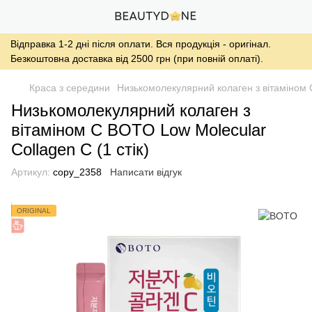
Відправка 1-2 дні після оплати. Вся продукція - оригінал.
Безкоштовна доставка від 2500 грн (при повній оплаті).
Краса з середини
Низькомолекулярний колаген з вітаміном С
Низькомолекулярний колаген з
вітаміном С BOTO Low Molecular
Collagen C (1 стік)
Артикул:
copy_2358
Написати відгук
ORIGINAL