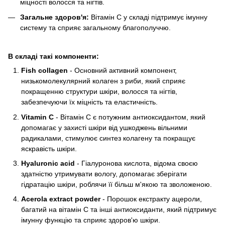
міцності волосся та нігтів.
Загальне здоров'я:
Вітамін C у складі підтримує імунну
систему та сприяє загальному благополуччю.
В складі такі компоненти:
Fish collagen
- Основний активний компонент,
низькомолекулярний колаген з риби, який сприяє
покращенню структури шкіри, волосся та нігтів,
забезпечуючи їх міцність та еластичність.
Vitamin C
- Вітамін С є потужним антиоксидантом, який
допомагає у захисті шкіри від ушкоджень вільними
радикалами, стимулює синтез колагену та покращує
яскравість шкіри.
Hyaluronic acid
- Гіалуронова кислота, відома своєю
здатністю утримувати вологу, допомагає зберігати
гідратацію шкіри, роблячи її більш м'якою та зволоженою.
Acerola extract powder
- Порошок екстракту ацероли,
багатий на вітамін C та інші антиоксиданти, який підтримує
імунну функцію та сприяє здоров'ю шкіри.