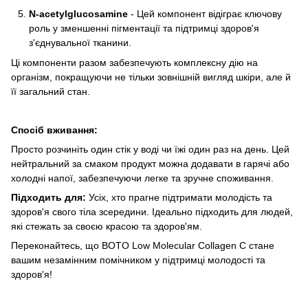
N-acetylglucosamine
- Цей компонент відіграє ключову
роль у зменшенні пігментації та підтримці здоров'я
з'єднувальної тканини.
Ці компоненти разом забезпечують комплексну дію на
організм, покращуючи не тільки зовнішній вигляд шкіри, але й
її загальний стан.
Спосіб вживання:
Просто розчиніть один стік у воді чи їжі один раз на день. Цей
нейтральний за смаком продукт можна додавати в гарячі або
холодні напої, забезпечуючи легке та зручне споживання.
Підходить для:
Усіх, хто прагне підтримати молодість та
здоров'я свого тіла зсередини. Ідеально підходить для людей,
які стежать за своєю красою та здоров'ям.
Переконайтесь, що BOTO Low Molecular Collagen C стане
вашим незамінним помічником у підтримці молодості та
здоров'я!