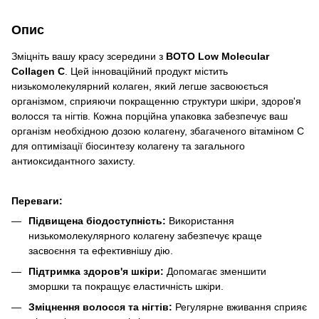
Опис
Зміцніть вашу красу зсередини з
BOTO Low Molecular
Collagen C
. Цей інноваційний продукт містить
низькомолекулярний колаген, який легше засвоюється
організмом, сприяючи покращенню структури шкіри, здоров'я
волосся та нігтів. Кожна порційна упаковка забезпечує ваш
організм необхідною дозою колагену, збагаченого вітаміном C
для оптимізації біосинтезу колагену та загального
антиоксидантного захисту.
Переваги:
Підвищена біодоступність:
Використання
низькомолекулярного колагену забезпечує краще
засвоєння та ефективнішу дію.
Підтримка здоров'я шкіри:
Допомагає зменшити
зморшки та покращує еластичність шкіри.
Зміцнення волосся та нігтів:
Регулярне вживання сприяє