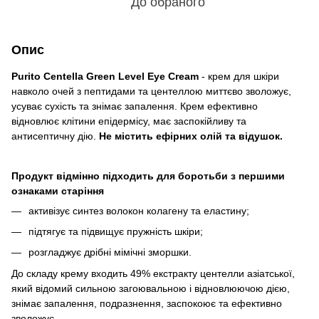
До обраного
Опис
Purito Centella Green Level Eye Cream
- крем для шкіри
навколо очей з пептидами та центеллою миттєво зволожує,
усуває сухість та знімає запалення. Крем ефективно
відновлює клітини епідермісу, має заспокійливу та
антисептичну дію.
Не містить ефірних олій та відушок.
Продукт відмінно підходить для боротьби з першими
ознаками старіння
активізує синтез волокон колагену та еластину;
підтягує та підвищує пружність шкіри;
розгладжує дрібні мімічні зморшки.
До складу крему входить 49% екстракту центелли азіатської,
який відомий сильною загоювальною і відновлюючою дією,
знімає запалення, подразнення, заспокоює та ефективно
зволожує.