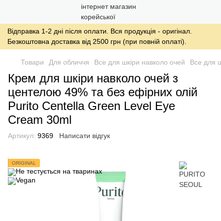
Відправка 1-2 дні після оплати. Вся продукція - оригінал.
Безкоштовна доставка від 2500 грн (при повній оплаті).
Товари
Для обличчя
Все для шкіри навколо очей
Все для 
Крем для шкіри навколо очей з
центелою 49% та без ефірних олій
Purito Centella Green Level Eye
Cream 30ml
Артикул:
9369
Написати відгук
ORIGINAL