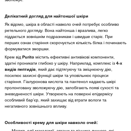
Делікатний догляд для найтоншої шкіри
Як відомо, шкіра в області навколо очей потребує особливо
ретельного догляду. Вона найтонша і вразлива, легко
піддається зовнішнім подразникам і швидше старіє. При
перших ознак старіння скорочується кількість білка і починають
формуватися зморшки.
Крем від
Purito
містить ефективні антивікові компоненти,
здатні проникати глибоко у шкіру. Наприклад, комплекс із
4-х
видів пептидів
, який дає підтягуючу та зміцнюючу дію,
посилює захисні функції шкіри та уповільнює процеси
старіння. Гіалуронова кислота та пантенол надають шкірі
пролонговану зволожуючу дію, запобігають появі сухості та
зневодненості шкіри. Утворюють на поверхні епідермісу
особливий бар’єр, який захищає від втрати вологи та
негативного зовнішнього впливу.
Особливості крему для шкіри навколо очей:
Містить олії макадамії, аргани та пінника лучного, які