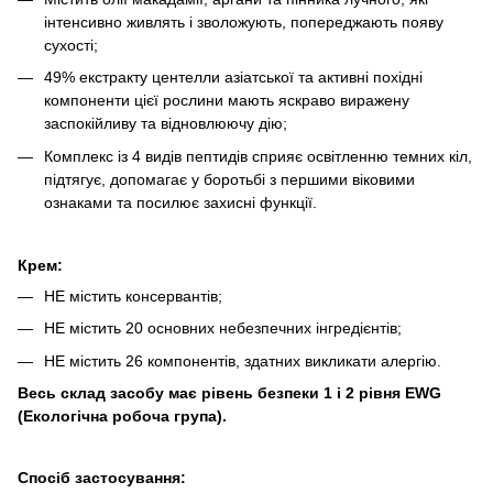
інтенсивно живлять і зволожують, попереджають появу
сухості;
49% екстракту центелли азіатської та активні похідні
компоненти цієї рослини мають яскраво виражену
заспокійливу та відновлюючу дію;
Комплекс із 4 видів пептидів сприяє освітленню темних кіл,
підтягує, допомагає у боротьбі з першими віковими
ознаками та посилює захисні функції.
Крем:
НЕ містить консервантів;
НЕ містить 20 основних небезпечних інгредієнтів;
НЕ містить 26 компонентів, здатних викликати алергію.
Весь склад засобу має рівень безпеки 1 і 2 рівня EWG
(Екологічна робоча група).
Спосіб застосування: