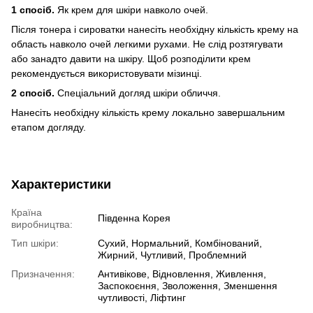
1 спосіб.
Як крем для шкіри навколо очей.
Після тонера і сироватки нанесіть необхідну кількість крему на
область навколо очей легкими рухами. Не слід розтягувати
або занадто давити на шкіру. Щоб розподілити крем
рекомендується використовувати мізинці.
2 спосіб.
Спеціальний догляд шкіри обличчя.
Нанесіть необхідну кількість крему локально завершальним
етапом догляду.
Характеристики
Країна
Південна Корея
виробництва:
Тип шкіри:
Сухий, Нормальний, Комбінований,
Жирний, Чутливий, Проблемний
Призначення:
Антивікове, Відновлення, Живлення,
Заспокоєння, Зволоження, Зменшення
чутливості, Ліфтинг