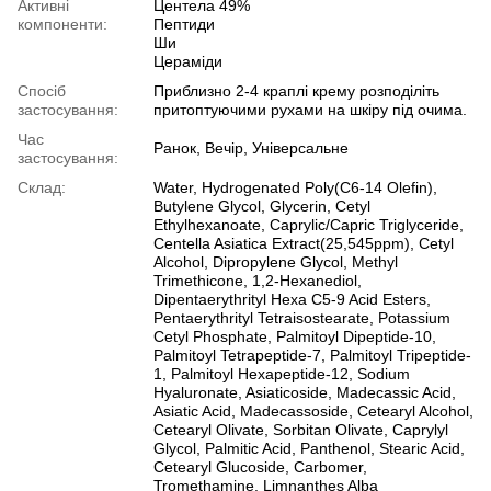
Активні
Центела 49%
компоненти:
Пептиди
Ши
Цераміди
Спосіб
Приблизно 2-4 краплі крему розподіліть
застосування:
притоптуючими рухами на шкіру під очима.
Час
Ранок, Вечір, Універсальне
застосування:
Склад:
Water, Hydrogenated Poly(C6-14 Olefin),
Butylene Glycol, Glycerin, Cetyl
Ethylhexanoate, Caprylic/Capric Triglyceride,
Centella Asiatica Extract(25,545ppm), Cetyl
Alcohol, Dipropylene Glycol, Methyl
Trimethicone, 1,2-Hexanediol,
Dipentaerythrityl Hexa C5-9 Acid Esters,
Pentaerythrityl Tetraisostearate, Potassium
Cetyl Phosphate, Palmitoyl Dipeptide-10,
Palmitoyl Tetrapeptide-7, Palmitoyl Tripeptide-
1, Palmitoyl Hexapeptide-12, Sodium
Hyaluronate, Asiaticoside, Madecassic Acid,
Asiatic Acid, Madecassoside, Cetearyl Alcohol,
Cetearyl Olivate, Sorbitan Olivate, Caprylyl
Glycol, Palmitic Acid, Panthenol, Stearic Acid,
Cetearyl Glucoside, Carbomer,
Tromethamine, Limnanthes Alba