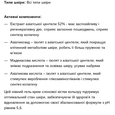
Типи шкіри:
Всі типи шкіри
Активні компоненти:
Екстракт азіатської центели 52% - має заспокійливу і
регенеративну дію, сприяє загоєнню пошкоджень, сприяє
синтезу колагену
Азіатикозид – ізолят з азіатської центели, який покращує
клітинний метаболізм шкіри, робить її більш пружною та
м’якою
Мадекасова кислота – ізолят з азіатської центели, який
знімає подразнення та освіжає шкіру, усуває набряки
Азіатикова кислота – ізолят з азіатської центели, який
стимулює вироблення глікозаміногліканів і стимулює
синтез колагену
Цей ніжний гель-крем слонової кістки кольору підтримує
оптимальний стан шкіри, забезпечуючи їй здоров'я та
відновлення за допомогою своєї збалансованої формули з pH
рівнем 5,6.