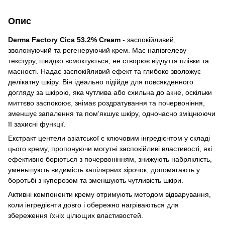
Опис
Derma Factory Cica 53.2% Cream
- заспокійливий,
зволожуючий та регенеруючий крем. Має напівгелеву
текстуру, швидко всмоктується, не створює відчуття плівки та
масності. Надає заспокійливий ефект та глибоко зволожує
делікатну шкіру. Він ідеально підійде для повсякденного
догляду за шкірою, яка чутлива або схильна до акне, оскільки
миттєво заспокоює, знімає роздратування та почервоніння,
зменшує запалення та пом’якшує шкіру, одночасно зміцнюючи
її захисні функції.
Екстракт центели азіатської є ключовим інгредієнтом у складі
цього крему, пропонуючи могутні заспокійливі властивості, які
ефективно борються з почервонінням, знижують набряклість,
уменьшують видимість капілярних зірочок, допомагають у
боротьбі з куперозом та зменшують чутливість шкіри.
Активні компоненти крему отримують методом відварування,
коли інгредієнти довго і обережно нагріваються для
збереження їхніх цілющих властивостей.