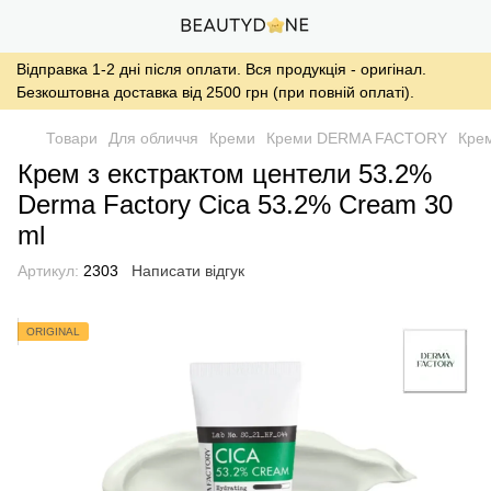
Відправка 1-2 дні після оплати. Вся продукція - оригінал.
Безкоштовна доставка від 2500 грн (при повній оплаті).
Товари
Для обличчя
Креми
Креми DERMA FACTORY
Крем
Крем з екстрактом центели 53.2%
Derma Factory Cica 53.2% Cream 30
ml
Артикул:
2303
Написати відгук
ORIGINAL