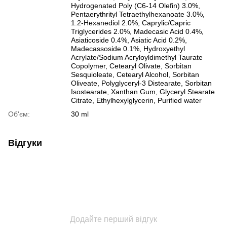
Hydrogenated Poly (C6-14 Olefin) 3.0%,
Pentaerythrityl Tetraethylhexanoate 3.0%,
1.2-Hexanediol 2.0%, Caprylic/Capric
Triglycerides 2.0%, Madecasic Acid 0.4%,
Asiaticoside 0.4%, Asiatic Acid 0.2%,
Madecassoside 0.1%, Hydroxyethyl
Acrylate/Sodium Acryloyldimethyl Taurate
Copolymer, Cetearyl Olivate, Sorbitan
Sesquioleate, Cetearyl Alcohol, Sorbitan
Oliveate, Polyglyceryl-3 Distearate, Sorbitan
Isostearate, Xanthan Gum, Glyceryl Stearate
Citrate, Ethylhexylglycerin, Purified water
Об'єм:
30 ml
Відгуки
Додайте перший відгук