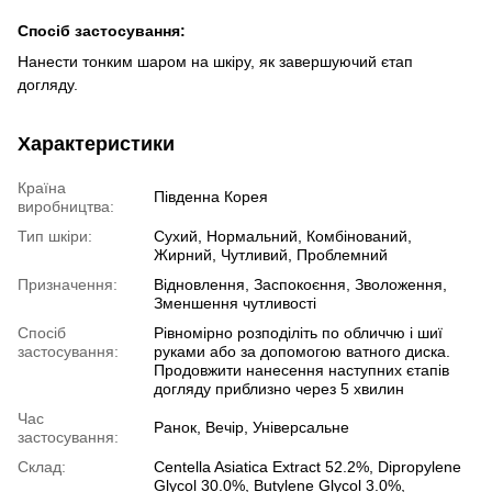
Спосіб застосування:
Нанести тонким шаром на шкіру, як завершуючий єтап
догляду.
Характеристики
Країна
Південна Корея
виробництва:
Тип шкіри:
Сухий, Нормальний, Комбінований,
Жирний, Чутливий, Проблемний
Призначення:
Відновлення, Заспокоєння, Зволоження,
Зменшення чутливості
Спосіб
Рівномірно розподіліть по обличчю і шиї
застосування:
руками або за допомогою ватного диска.
Продовжити нанесення наступних єтапів
догляду приблизно через 5 хвилин
Час
Ранок, Вечір, Універсальне
застосування:
Склад:
Centella Asiatica Extract 52.2%, Dipropylene
Glycol 30.0%, Butylene Glycol 3.0%,