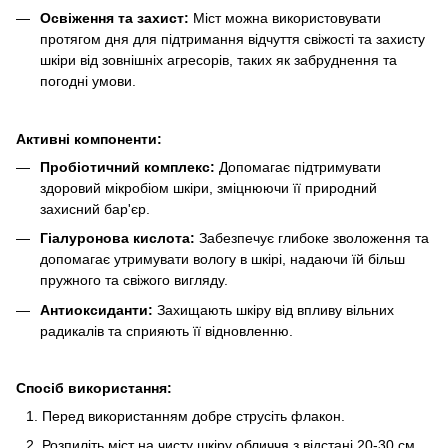
Освіження та захист:
Міст можна використовувати
протягом дня для підтримання відчуття свіжості та захисту
шкіри від зовнішніх агресорів, таких як забруднення та
погодні умови.
Активні компоненти:
Пробіотичний комплекс:
Допомагає підтримувати
здоровий мікробіом шкіри, зміцнюючи її природний
захисний бар'єр.
Гіалуронова кислота:
Забезпечує глибоке зволоження та
допомагає утримувати вологу в шкірі, надаючи їй більш
пружного та свіжого вигляду.
Антиоксиданти:
Захищають шкіру від впливу вільних
радикалів та сприяють її відновленню.
Спосіб використання:
Перед використанням добре струсіть флакон.
Розпиліть міст на чисту шкіру обличчя з відстані 20-30 см,