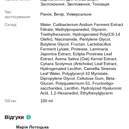
Заспокоєння, Зволоження, Тонізація
Час
Ранок, Вечір, Універсальне
застосування:
Склад:
Water, Cutibacterium Avidum Ferment Extract
Filtrate, Methylpropanediol, Glycerin,
Triethylhexanoin, Hydrogenated Poly(C6-14
Olefin), Niacinamide, Pentylene Glycol,
Butylene Glycol, Fructan, Lactobacillus
Ferment Lysate, Protease, Laminaria
Japonica Extract, Eclipta Prostrata Leaf
Extract, Avena Sativa (Oat) Kernel Extract,
Cynara Scolymus (Artichoke) Leaf Extract,
Hydrogenated Lecithin, Camellia Sinensis
Leaf Water, Polyglyceryl-10 Myristate,
Dipropylene Glycol, Cellulose Gum, Beta-
Glucan, Polyquaternium-51, Fructooligo-
saccharides, Lecithin, Hydrolyzed Hyaluronic
Acid, 1,2-Hexanediol, Ethylhexylglycerin
Об'єм:
100 ml
Відгуки
1
Марія Лотоцька