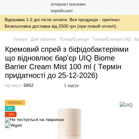
Відправка 1-2 дні після оплати. Вся продукція - оригінал.
Безкоштовна доставка від 2500 грн (при повній оплаті).
Товари
Для обличчя
Тонер/Єсенція
Тонер/Єсенція UIQ
Кр
Кремовий спрей з біфідобактеріями
що відновлює бар'єр UIQ Biome
Barrier Cream Mist 100 ml ( Термін
придатності до 25-12-2026)
Артикул:
5852
1 відгук
ORIGINAL
ХІТ
−9%