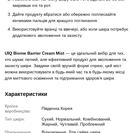
закривши очі та рот.
Дайте продукту вбратися або обережно поплескайте
кінчиками пальців для кращого поглинання.
Використовуйте вранці та ввечері, або коли шкіра потребує
додаткового зволоження та захисту.
UIQ Biome Barrier Cream Mist
— це ідеальний вибір для тих,
хто шукає легкий, але ефективний продукт для зволоження та
захисту шкіри. Завдяки своїй зручній формі спрею, цей міст
можна використовувати в будь-який час та в будь-якому місці
для миттєвого освіження та підтримання здоров'я шкіри.
Характеристики
Країна
Південна Корея
виробництва:
Тип шкіри:
Сухий, Нормальний, Комбінований,
Жирний, Чутливий, Проблемний
Призначення:
Відновлення, Для сяйва шкіри,