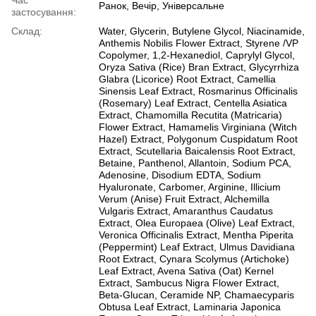
Час
Ранок, Вечір, Універсальне
застосування:
Склад:
Water, Glycerin, Butylene Glycol, Niacinamide,
Anthemis Nobilis Flower Extract, Styrene /VP
Copolymer, 1,2-Hexanediol, Caprylyl Glycol,
Oryza Sativa (Rice) Bran Extract, Glycyrrhiza
Glabra (Licorice) Root Extract, Camellia
Sinensis Leaf Extract, Rosmarinus Officinalis
(Rosemary) Leaf Extract, Centella Asiatica
Extract, Chamomilla Recutita (Matricaria)
Flower Extract, Hamamelis Virginiana (Witch
Hazel) Extract, Polygonum Cuspidatum Root
Extract, Scutellaria Baicalensis Root Extract,
Betaine, Panthenol, Allantoin, Sodium PCA,
Adenosine, Disodium EDTA, Sodium
Hyaluronate, Carbomer, Arginine, Illicium
Verum (Anise) Fruit Extract, Alchemilla
Vulgaris Extract, Amaranthus Caudatus
Extract, Olea Europaea (Olive) Leaf Extract,
Veronica Officinalis Extract, Mentha Piperita
(Peppermint) Leaf Extract, Ulmus Davidiana
Root Extract, Cynara Scolymus (Artichoke)
Leaf Extract, Avena Sativa (Oat) Kernel
Extract, Sambucus Nigra Flower Extract,
Beta-Glucan, Ceramide NP, Chamaecyparis
Obtusa Leaf Extract, Laminaria Japonica