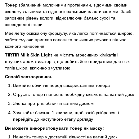
Тонер збагачений молочними протеїнами, відомими своїми
зволожувальними та відновлювальними властивостями. Засіб
заповнює рівень вологи, відновлюючи баланс сухої та
зневодненої шкіри.
Має легку освіжаючу формулу, яка легко поглинається шкірою,
забезпечуючи приплив вологи та поживних речовин під час
кожного нанесення.
TIRTIR Milk Skin Light
не містить агресивних хімікатів і
штучних ароматизаторів, що робить його придатним для всіх
типів шкіри, включно з чутливою.
Спосіб застосування:
Вимийте обличчя перед використанням тонера
Струсіть тонер і нанесіть необхідну кількість на ватний диск
Злегка протріть обличчя ватним диском
Зачекайте близько 1 хвилини, щоб засіб увібрався, і
перейдіть до наступного етапу догляду
Ви можете використовувати тонер як маску:
Нанесіть тонер у достатній кількості на ватний диск.