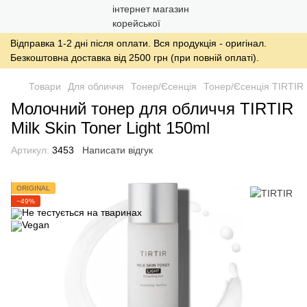
Відправка 1-2 дні після оплати. Вся продукція - оригінал.
Безкоштовна доставка від 2500 грн (при повній оплаті).
Товари
Для обличчя
Тонер/Єсенція
Тонер/Єсенція TIRTIR
Молочний тонер для обличчя TIRTIR
Milk Skin Toner Light 150ml
Артикул:
3453
Написати відгук
ORIGINAL
−49%