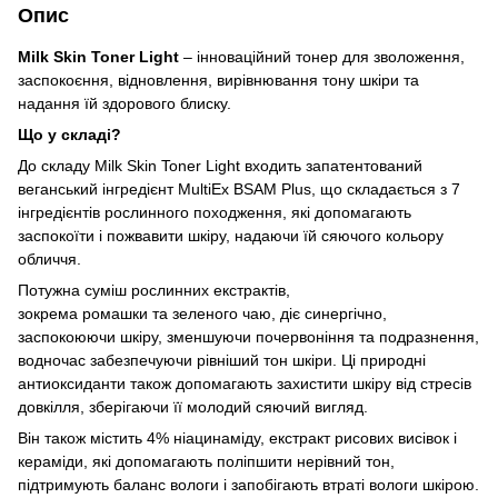
Опис
Milk Skin Toner Light
– інноваційний тонер для зволоження,
заспокоєння, відновлення, вирівнювання тону шкіри та
надання їй здорового блиску.
Що у складі?
До складу Milk Skin Toner Light входить запатентований
веганський інгредієнт MultiEx BSAM Plus, що складається з 7
інгредієнтів рослинного походження, які допомагають
заспокоїти і пожвавити шкіру, надаючи їй сяючого кольору
обличчя.
Потужна суміш рослинних екстрактів,
зокрема ромашки та зеленого чаю, діє синергічно,
заспокоюючи шкіру, зменшуючи почервоніння та подразнення,
водночас забезпечуючи рівніший тон шкіри. Ці природні
антиоксиданти також допомагають захистити шкіру від стресів
довкілля, зберігаючи її молодий сяючий вигляд.
Він також містить 4% ніацинаміду, екстракт рисових висівок і
кераміди, які допомагають поліпшити нерівний тон,
підтримують баланс вологи і запобігають втраті вологи шкірою.