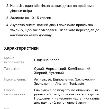
Нанесіть один або кілька ватних дисків на проблемні
ділянки шкіри
Залиште на 10-15 хвилин.
Акуратно зніміть ватний диск і почекайте приблизно 1
хвилину, щоб засіб увібрався. Після чого переходьте до
наступного етапу догляду.
Характеристики
Країна
Південна Корея
виробництва:
Тип шкіри:
Сухий, Нормальний, Комбінований,
Жирний, Чутливий
Призначення:
Антивікове, Відновлення, Заспокоєння,
Зволоження, Ліфтинг, Тонізація
Спосіб
Рівномірно розподіліть по обличчю і шиї
застосування:
руками або за допомогою ватного диска.
Продовжити нанесення наступних єтапів
догляду приблизно через 5 хвилин