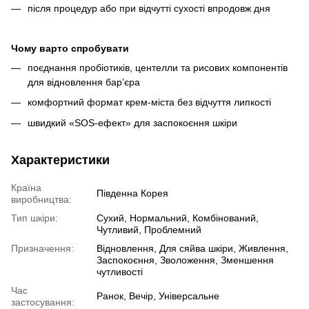
після процедур або при відчутті сухості впродовж дня
Чому варто спробувати
поєднання пробіотиків, центелли та рисових компонентів
для відновлення бар’єра
комфортний формат крем-міста без відчуття липкості
швидкий «SOS-ефект» для заспокоєння шкіри
Характеристики
Країна
Південна Корея
виробництва:
Тип шкіри:
Сухий, Нормальний, Комбінований,
Чутливий, Проблемний
Призначення:
Відновлення, Для сяйва шкіри, Живлення,
Заспокоєння, Зволоження, Зменшення
чутливості
Час
Ранок, Вечір, Універсальне
застосування: