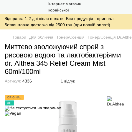
Відправка 1-2 дні після оплати. Вся продукція - оригінал.
Безкоштовна доставка від 2500 грн (при повній оплаті).
Товари
Для обличчя
Тонер/Єсенція
Тонер/Єсенція Dr.Alth
Миттєво зволожуючий спрей з
рисовою водою та лактобактеріями
dr. Althea 345 Relief Cream Mist
60ml/100ml
Артикул:
4336
1 відгук
ORIGINAL
ХІТ