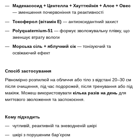
Мадекасосид + Центелла + Хауттюйнія + Алое + Овес
— зменшення почервоніння та реактивності
Токоферол (вітамін E)
— антиоксидантний захист
Polyquaternium-51
— формує зволожувальну плівку, що
зменшує втрату вологи
Морська сіль + яблучний сік
— тонізуючий та
освіжаючий ефект
Спосіб застосування
Рівномірно розпилюй на обличчя або тіло з відстані 20–30 см
після очищення, під час подорожей, після тренування або під
макіяж. Можеш використовувати
кілька разів на день
для
миттєвого зволоження та заспокоєння.
Кому підходить
чутливій, реактивній та зневодненій шкірі
шкірі з порушеним бар’єром