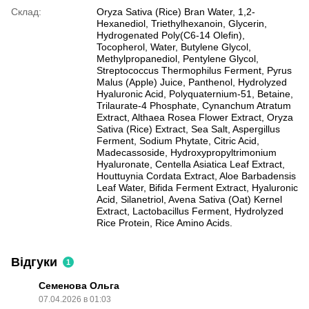
Склад:
Oryza Sativa (Rice) Bran Water, 1,2-
Hexanediol, Triethylhexanoin, Glycerin,
Hydrogenated Poly(C6-14 Olefin),
Tocopherol, Water, Butylene Glycol,
Methylpropanediol, Pentylene Glycol,
Streptococcus Thermophilus Ferment, Pyrus
Malus (Apple) Juice, Panthenol, Hydrolyzed
Hyaluronic Acid, Polyquaternium-51, Betaine,
Trilaurate-4 Phosphate, Cynanchum Atratum
Extract, Althaea Rosea Flower Extract, Oryza
Sativa (Rice) Extract, Sea Salt, Aspergillus
Ferment, Sodium Phytate, Citric Acid,
Madecassoside, Hydroxypropyltrimonium
Hyaluronate, Centella Asiatica Leaf Extract,
Houttuynia Cordata Extract, Aloe Barbadensis
Leaf Water, Bifida Ferment Extract, Hyaluronic
Acid, Silanetriol, Avena Sativa (Oat) Kernel
Extract, Lactobacillus Ferment, Hydrolyzed
Rice Protein, Rice Amino Acids.
Відгуки
1
Семенова Ольга
07.04.2026 в 01:03