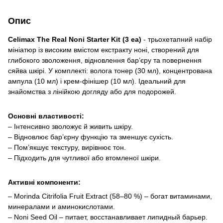
Опис
Celimax The Real Noni Starter Kit (3 ea)
- трьохетапний набір
мініатюр із високим вмістом екстракту ноні, створений для
глибокого зволоження, відновлення бар’єру та повернення
сяйва шкірі. У комплекті: волога тонер (30 мл), концентрована
ампула (10 мл) і крем-фінішер (10 мл). Ідеальний для
знайомства з лінійкою догляду або для подорожей.
Основні властивості:
– Інтенсивно зволожує й живить шкіру.
– Відновлює бар’єрну функцію та зменшує сухість.
– Пом’якшує текстуру, вирівнює тон.
– Підходить для чутливої або втомленої шкіри.
Активні компоненти:
– Morinda Citrifolia Fruit Extract (58–80 %) – богат витаминами,
минералами и аминокислотами.
– Noni Seed Oil – питает, восстанавливает липидный барьер.