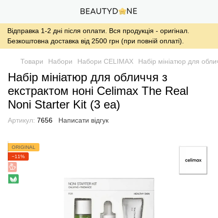
Відправка 1-2 дні після оплати. Вся продукція - оригінал.
Безкоштовна доставка від 2500 грн (при повній оплаті).
Товари
Набори
Набори CELIMAX
Набір мініатюр для облич
Набір мініатюр для обличчя з
екстрактом ноні Celimax The Real
Noni Starter Kit (3 ea)
Артикул:
7656
Написати відгук
ORIGINAL
−11%