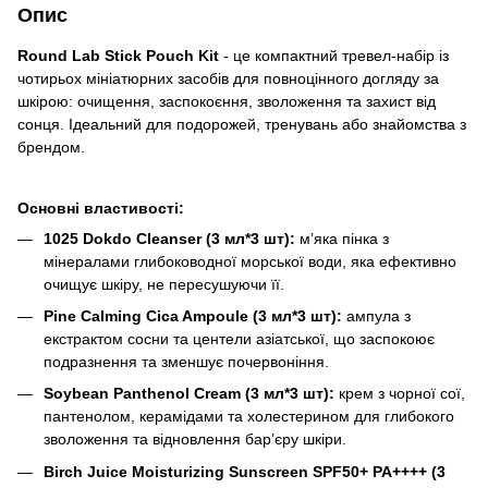
Опис
Round Lab Stick Pouch Kit
- це компактний тревел-набір із
чотирьох мініатюрних засобів для повноцінного догляду за
шкірою: очищення, заспокоєння, зволоження та захист від
сонця. Ідеальний для подорожей, тренувань або знайомства з
брендом.
Основні властивості:
1025 Dokdo Cleanser (3 мл*3 шт):
м’яка пінка з
мінералами глибоководної морської води, яка ефективно
очищує шкіру, не пересушуючи її.
Pine Calming Cica Ampoule (3 мл*3 шт):
ампула з
екстрактом сосни та центели азіатської, що заспокоює
подразнення та зменшує почервоніння.
Soybean Panthenol Cream (3 мл*3 шт):
крем з чорної сої,
пантенолом, керамідами та холестерином для глибокого
зволоження та відновлення бар’єру шкіри.
Birch Juice Moisturizing Sunscreen SPF50+ PA++++ (3