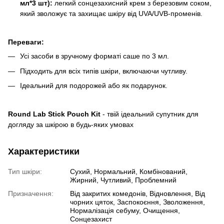
мл*3 шт):
легкий сонцезахисний крем з березовим соком,
який зволожує та захищає шкіру від UVA/UVB-променів.
Переваги:
Усі засоби в зручному форматі саше по 3 мл.
Підходить для всіх типів шкіри, включаючи чутливу.
Ідеальний для подорожей або як подарунок.
Round Lab Stick Pouch Kit
- твій ідеальний супутник для
догляду за шкірою в будь-яких умовах
Характеристики
Тип шкіри:
Сухий, Нормальний, Комбінований,
Жирний, Чутливий, Проблемний
Призначення:
Від закритих комедонів, Відновлення, Від
чорних цяток, Заспокоєння, Зволоження,
Нормалізація себуму, Очищення,
Сонцезахист